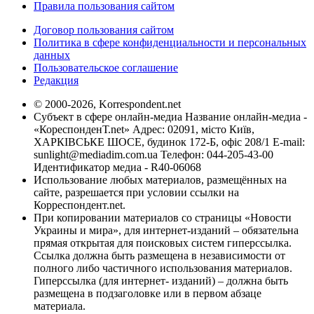
Правила пользования сайтом
Договор пользования сайтом
Политика в сфере конфиденциальности и персональных
данных
Пользовательское соглашение
Редакция
© 2000-2026, Korrespondent.net
Субъект в сфере онлайн-медиа Название онлайн-медиа -
«КореспонденТ.net» Адрес: 02091, місто Київ,
ХАРКІВСЬКЕ ШОСЕ, будинок 172-Б, офіс 208/1 E-mail:
sunlight@mediadim.com.ua
Телефон: 044-205-43-00
Идентификатор медиа - R40-06068
Использование любых материалов, размещённых на
сайте, разрешается при условии ссылки на
Корреспондент.net.
При копировании материалов со страницы «Новости
Украины и мира», для интернет-изданий – обязательна
прямая открытая для поисковых систем гиперссылка.
Ссылка должна быть размещена в независимости от
полного либо частичного использования материалов.
Гиперссылка (для интернет- изданий) – должна быть
размещена в подзаголовке или в первом абзаце
материала.