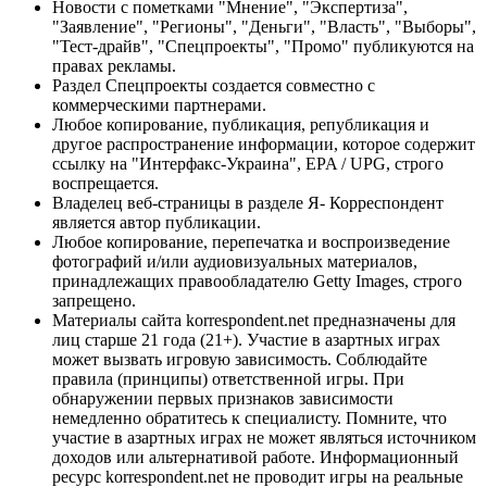
Новости с пометками "Мнение", "Экспертиза",
"Заявление", "Регионы", "Деньги", "Власть", "Выборы",
"Тест-драйв", "Спецпроекты", "Промо" публикуются на
правах рекламы.
Раздел Спецпроекты создается совместно с
коммерческими партнерами.
Любое копирование, публикация, републикация и
другое распространение информации, которое содержит
ссылку на "Интерфакс-Украина", EPA / UPG, строго
воспрещается.
Владелец веб-страницы в разделе Я- Корреспондент
является автор публикации.
Любое копирование, перепечатка и воспроизведение
фотографий и/или аудиовизуальных материалов,
принадлежащих правообладателю Getty Images, строго
запрещено.
Материалы сайта korrespondent.net предназначены для
лиц старше 21 года (21+). Участие в азартных играх
может вызвать игровую зависимость. Соблюдайте
правила (принципы) ответственной игры. При
обнаружении первых признаков зависимости
немедленно обратитесь к специалисту. Помните, что
участие в азартных играх не может являться источником
доходов или альтернативой работе. Информационный
ресурс korrespondent.net не проводит игры на реальные