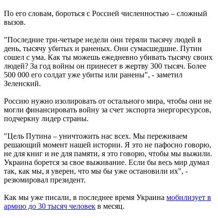
По его словам, бороться с Россией численностью – сложный
вызов.
"Последние три-четыре недели они теряли тысячу людей в
день, тысячу убитых и раненых. Они сумасшедшие. Путин
сошел с ума. Как ты можешь ежедневно убивать тысячу своих
людей? За год войны он принесет в жертву 300 тысяч. Более
500 000 его солдат уже убиты или ранены", - заметил
Зеленский.
Россию нужно изолировать от остального мира, чтобы они не
могли финансировать войну за счет экспорта энергоресурсов,
подчеркну лидер страны.
"Цель Путина – уничтожить нас всех. Мы переживаем
решающий момент нашей истории. Я это не пафосно говорю,
не для книг и не для памяти, я это говорю, чтобы мы выжили.
Украина борется за свое выживание. Если бы весь мир думал
так, как мы, я уверен, что мы бы уже остановили их", -
резюмировал президент.
Как мы уже писали, в последнее время Украина
мобилизует в
армию до 30 тысяч человек
в месяц.