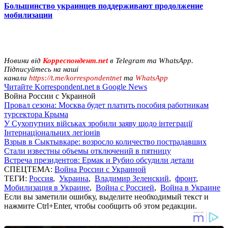
Большинство украинцев поддерживают продолжение
мобилизации
Новини від
Корреспондент.net
в Telegram та WhatsApp.
Підписуйтесь на наші
канали
https://t.me/korrespondentnet
та
WhatsApp
Читайте Korrespondent.net в Google News
Война России с Украиной
Провал сезона: Москва будет платить пособия работникам
турсектора Крыма
У Сухопутних військах зробили заяву щодо інтеграції
Інтернаціональних легіонів
Взрыв в Сыктывкаре: возросло количество пострадавших
Стали известны объемы отключений в пятницу
Встреча президентов: Ермак и Рубио обсудили детали
СПЕЦТЕМА:
Война России с Украиной
ТЕГИ:
Россия
,
Украина
,
Владимир Зеленский
,
фронт
,
Мобилизация в Украине
,
Война с Россией
,
Война в Украине
Если вы заметили ошибку, выделите необходимый текст и
нажмите Ctrl+Enter, чтобы сообщить об этом редакции.