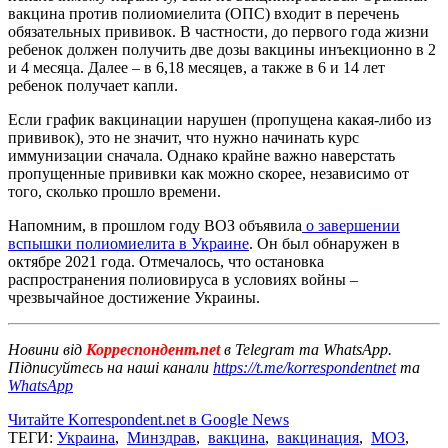
вакцина против полиомиелита (ОПС) входит в перечень
обязательных прививок. В частности, до первого года жизни
ребенок должен получить две дозы вакцины инъекционно в 2
и 4 месяца. Далее – в 6,18 месяцев, а также в 6 и 14 лет
ребенок получает капли.
Если график вакцинации нарушен (пропущена какая-либо из
прививок), это не значит, что нужно начинать курс
иммунизации сначала. Однако крайне важно наверстать
пропущенные прививки как можно скорее, независимо от
того, сколько прошло времени.
Напомним, в прошлом году ВОЗ объявила
о завершении
вспышки полиомиелита в Украине
. Он был обнаружен в
октябре 2021 года. Отмечалось, что остановка
распространения полиовируса в условиях войны –
чрезвычайное достижение Украины.
Новини від
Корреспондент.net
в Telegram та WhatsApp.
Підписуйтесь на наші канали
https://t.me/korrespondentnet
та
WhatsApp
Читайте Korrespondent.net в Google News
ТЕГИ:
Украина
,
Минздрав
,
вакцина
,
вакцинация
,
МОЗ
,