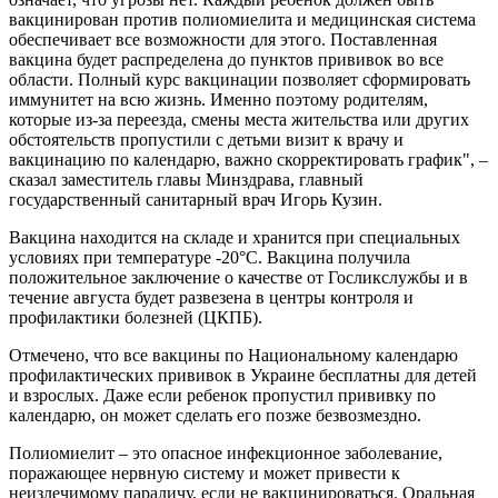
вакцинирован против полиомиелита и медицинская система
обеспечивает все возможности для этого. Поставленная
вакцина будет распределена до пунктов прививок во все
области. Полный курс вакцинации позволяет сформировать
иммунитет на всю жизнь. Именно поэтому родителям,
которые из-за переезда, смены места жительства или других
обстоятельств пропустили с детьми визит к врачу и
вакцинацию по календарю, важно скорректировать график", –
сказал заместитель главы Минздрава, главный
государственный санитарный врач Игорь Кузин.
Вакцина находится на складе и хранится при специальных
условиях при температуре -20°C. Вакцина получила
положительное заключение о качестве от Госликслужбы и в
течение августа будет развезена в центры контроля и
профилактики болезней (ЦКПБ).
Отмечено, что все вакцины по Национальному календарю
профилактических прививок в Украине бесплатны для детей
и взрослых. Даже если ребенок пропустил прививку по
календарю, он может сделать его позже безвозмездно.
Полиомиелит – это опасное инфекционное заболевание,
поражающее нервную систему и может привести к
неизлечимому параличу, если не вакцинироваться. Оральная