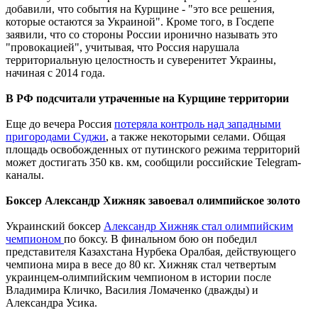
добавили, что события на Курщине - "это все решения,
которые остаются за Украиной". Кроме того, в Госдепе
заявили, что со стороны России иронично называть это
"провокацией", учитывая, что Россия нарушала
территориальную целостность и суверенитет Украины,
начиная с 2014 года.
В РФ подсчитали утраченные на Курщине территории
Еще до вечера Россия
потеряла контроль над западными
пригородами Суджи
, а также некоторыми селами. Общая
площадь освобожденных от путинского режима территорий
может достигать 350 кв. км, сообщили российские Telegram-
каналы.
Боксер Александр Хижняк завоевал олимпийское золото
Украинский боксер
Александр Хижняк стал олимпийским
чемпионом
по боксу. В финальном бою он победил
представителя Казахстана Нурбека Оралбая, действующего
чемпиона мира в весе до 80 кг. Хижняк стал четвертым
украинцем-олимпийским чемпионом в истории после
Владимира Кличко, Василия Ломаченко (дважды) и
Александра Усика.