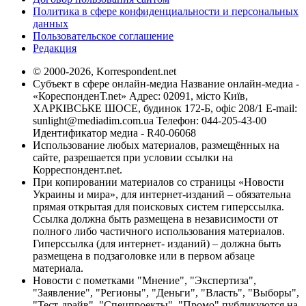
Политика в сфере конфиденциальности и персональных
данных
Пользовательское соглашение
Редакция
© 2000-2026, Korrespondent.net
Субъект в сфере онлайн-медиа Название онлайн-медиа -
«КореспонденТ.net» Адрес: 02091, місто Київ,
ХАРКІВСЬКЕ ШОСЕ, будинок 172-Б, офіс 208/1 E-mail:
sunlight@mediadim.com.ua
Телефон: 044-205-43-00
Идентификатор медиа - R40-06068
Использование любых материалов, размещённых на
сайте, разрешается при условии ссылки на
Корреспондент.net.
При копировании материалов со страницы «Новости
Украины и мира», для интернет-изданий – обязательна
прямая открытая для поисковых систем гиперссылка.
Ссылка должна быть размещена в независимости от
полного либо частичного использования материалов.
Гиперссылка (для интернет- изданий) – должна быть
размещена в подзаголовке или в первом абзаце
материала.
Новости с пометками "Мнение", "Экспертиза",
"Заявление", "Регионы", "Деньги", "Власть", "Выборы",
"Тест-драйв", "Спецпроекты", "Промо" публикуются на