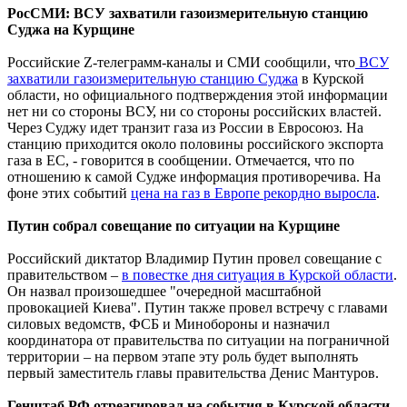
РосСМИ: ВСУ захватили газоизмерительную станцию ​​
Суджа на Курщине
Российские Z-телеграмм-каналы и СМИ сообщили, что
ВСУ
захватили газоизмерительную станцию ​​Суджа
в Курской
области, но официального подтверждения этой информации
нет ни со стороны ВСУ, ни со стороны российских властей.
Через Суджу идет транзит газа из России в Евросоюз. На
станцию ​​приходится около половины российского экспорта
газа в ЕС, - говорится в сообщении. Отмечается, что по
отношению к самой Судже информация противоречива. На
фоне этих событий
цена на газ в Европе рекордно выросла
.
Путин собрал совещание по ситуации на Курщине
Российский диктатор Владимир Путин провел совещание с
правительством –
в повестке дня ситуация в Курской области
.
Он назвал произошедшее "очередной масштабной
провокацией Киева". Путин также провел встречу с главами
силовых ведомств, ФСБ и Минобороны и назначил
координатора от правительства по ситуации на пограничной
территории – на первом этапе эту роль будет выполнять
первый заместитель главы правительства Денис Мантуров.
Генштаб РФ отреагировал на события в Курской области