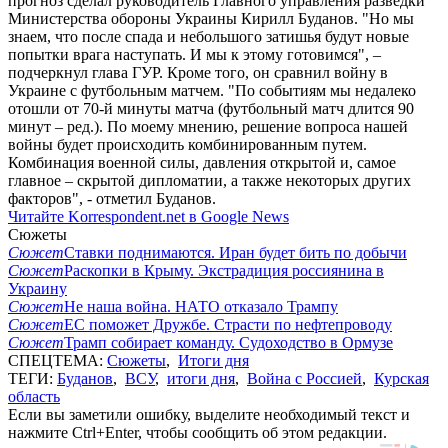
прогноз сделал руководитель Главного управления разведки
Министерства обороны Украины Кирилл Буданов. "Но мы
знаем, что после спада и небольшого затишья будут новые
попытки врага наступать. И мы к этому готовимся", –
подчеркнул глава ГУР. Кроме того, он сравнил войну в
Украине с футбольным матчем. "По событиям мы недалеко
отошли от 70-й минуты матча (футбольный матч длится 90
минут – ред.). По моему мнению, решение вопроса нашей
войны будет происходить комбинированным путем.
Комбинация военной силы, давления открытой и, самое
главное – скрытой дипломатии, а также некоторых других
факторов", - отметил Буданов.
Читайте Korrespondent.net в Google News
Сюжеты
Сюжет
Ставки поднимаются. Иран будет бить по добычи
Сюжет
Раскопки в Крыму. Экстрадиция россиянина в
Украину
Сюжет
Не наша война. НАТО отказало Трампу
Сюжет
ЕС поможет Дружбе. Страсти по нефтепроводу
Сюжет
Трамп собирает команду. Судоходство в Ормузе
СПЕЦТЕМА:
Сюжеты
,
Итоги дня
ТЕГИ:
Буданов
,
ВСУ
,
итоги дня
,
Война с Россией
,
Курская
область
Если вы заметили ошибку, выделите необходимый текст и
нажмите Ctrl+Enter, чтобы сообщить об этом редакции.