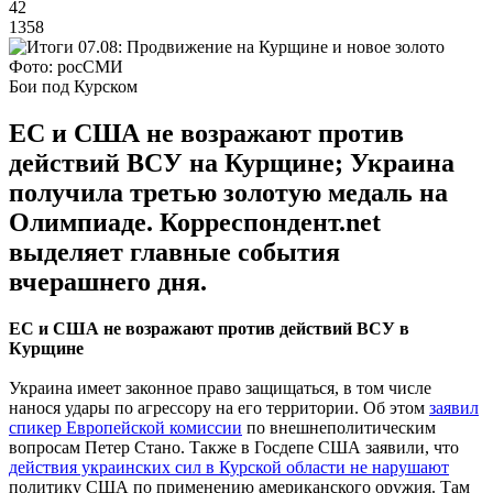
42
1358
Фото: росСМИ
Бои под Курском
ЕС и США не возражают против
действий ВСУ на Курщине; Украина
получила третью золотую медаль на
Олимпиаде. Корреспондент.net
выделяет главные события
вчерашнего дня.
ЕС и США не возражают против действий ВСУ в
Курщине
Украина имеет законное право защищаться, в том числе
нанося удары по агрессору на его территории. Об этом
заявил
спикер Европейской комиссии
по внешнеполитическим
вопросам Петер Стано. Также в Госдепе США заявили, что
действия украинских сил в Курской области не нарушают
политику США по применению американского оружия. Там