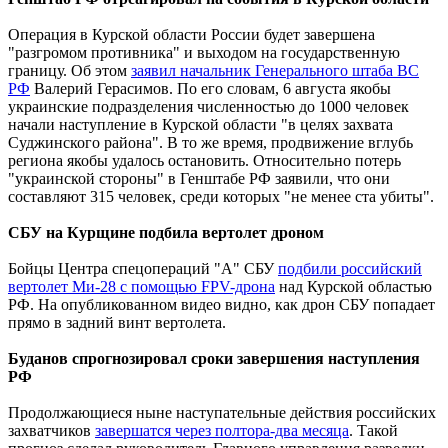
Операция в Курской области России будет завершена
"разгромом противника" и выходом на государственную
границу. Об этом
заявил начальник Генерального штаба ВС
РФ
Валерий Герасимов. По его словам, 6 августа якобы
украинские подразделения численностью до 1000 человек
начали наступление в Курской области "в целях захвата
Суджинского района". В то же время, продвижение вглубь
региона якобы удалось остановить. Относительно потерь
"украинской стороны" в Генштабе РФ заявили, что они
составляют 315 человек, среди которых "не менее ста убиты".
СБУ на Курщине подбила вертолет дроном
Бойцы Центра спецопераций "А" СБУ
подбили российский
вертолет Ми-28 с помощью FPV-дрона
над Курской областью
РФ. На опубликованном видео видно, как дрон СБУ попадает
прямо в задний винт вертолета.
Буданов спрогнозировал сроки завершения наступления
РФ
Продолжающиеся ныне наступательные действия российских
захватчиков
завершатся через полтора-два месяца
. Такой