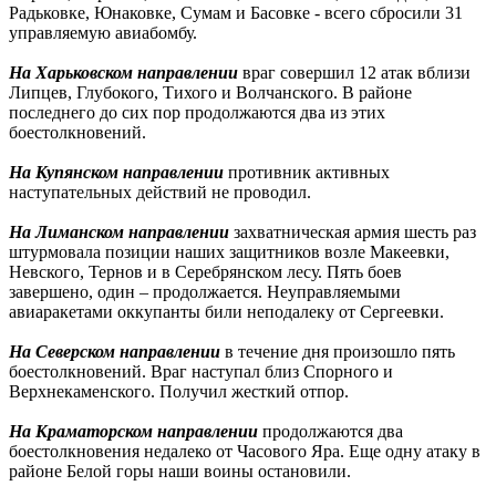
Радьковке, Юнаковке, Сумам и Басовке - всего сбросили 31
управляемую авиабомбу.
На Харьковском направлении
враг совершил 12 атак вблизи
Липцев, Глубокого, Тихого и Волчанского. В районе
последнего до сих пор продолжаются два из этих
боестолкновений.
На Купянском направлении
противник активных
наступательных действий не проводил.
На Лиманском направлении
захватническая армия шесть раз
штурмовала позиции наших защитников возле Макеевки,
Невского, Тернов и в Серебрянском лесу. Пять боев
завершено, один – продолжается. Неуправляемыми
авиаракетами оккупанты били неподалеку от Сергеевки.
На Северском направлении
в течение дня произошло пять
боестолкновений. Враг наступал близ Спорного и
Верхнекаменского. Получил жесткий отпор.
На Краматорском направлении
продолжаются два
боестолкновения недалеко от Часового Яра. Еще одну атаку в
районе Белой горы наши воины остановили.