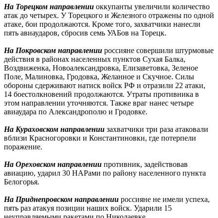
На Торецком направлении
оккупанты увеличили количество
атак до четырех. У Торецкого и Железного отражены по одной
атаке, бои продолжаются. Кроме того, захватчики нанесли
пять авиаударов, сбросив семь УАБов на Торецк.
На Покровском направлении
россияне совершили штурмовые
действия в районах населенных пунктов Сухая Балка,
Воздвиженка, Новоалександровка, Елизаветовка, Зеленое
Поле, Малиновка, Гродовка, Желанное и Скучное. Силы
обороны сдерживают натиск войск РФ и отразили 22 атаки,
14 боестолкновений продолжаются. Утраты противника в
этом направлении уточняются. Также враг нанес четыре
авиаудара по Александрополю и Гродовке.
На Кураховском направлении
захватчики три раза атаковали
вблизи Красногоровки и Константиновки, где потерпели
поражение.
На Ореховском направлении
противник, задействовав
авиацию, ударил 30 НАРами по району населенного пункта
Белогорья.
На Приднепровском направлении
россияне не имели успеха,
пять раз атакуя позиции наших войск. Ударили 15
неуправляемыми ракетами по Николаевке.