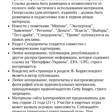
Ссылка должна быть размещена в независимости от
полного либо частичного использования материалов.
Гиперссылка (для интернет- изданий) – должна быть
размещена в подзаголовке или в первом абзаце
материала.
Новости с пометками "Мнение", "Экспертиза",
"Заявление", "Регионы", "Деньги", "Власть", "Выборы",
"Тест-драйв", "Спецпроекты", "Промо" публикуются на
правах рекламы.
Раздел Спецпроекты создается совместно с
коммерческими партнерами.
Любое копирование, публикация, републикация и
другое распространение информации, которое содержит
ссылку на "Интерфакс-Украина", EPA / UPG, строго
воспрещается.
Владелец веб-страницы в разделе Я- Корреспондент
является автор публикации.
Любое копирование, перепечатка и воспроизведение
фотографий и/или аудиовизуальных материалов,
принадлежащих правообладателю Getty Images, строго
запрещено.
Материалы сайта korrespondent.net предназначены для
лиц старше 21 года (21+). Участие в азартных играх
может вызвать игровую зависимость. Соблюдайте
правила (принципы) ответственной игры. При