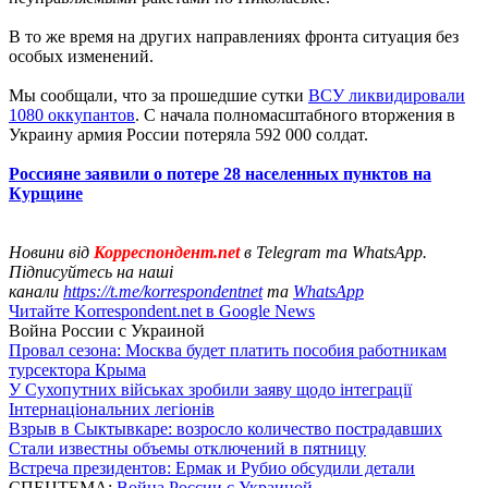
В то же время на других направлениях фронта ситуация без
особых изменений.
Мы сообщали, что за прошедшие сутки
ВСУ ликвидировали
1080 оккупантов
. С начала полномасштабного вторжения в
Украину армия России потеряла 592 000 солдат.
Россияне заявили о потере 28 населенных пунктов на
Курщине
Новини від
Корреспондент.net
в Telegram та WhatsApp.
Підписуйтесь на наші
канали
https://t.me/korrespondentnet
та
WhatsApp
Читайте Korrespondent.net в Google News
Война России с Украиной
Провал сезона: Москва будет платить пособия работникам
турсектора Крыма
У Сухопутних військах зробили заяву щодо інтеграції
Інтернаціональних легіонів
Взрыв в Сыктывкаре: возросло количество пострадавших
Стали известны объемы отключений в пятницу
Встреча президентов: Ермак и Рубио обсудили детали
СПЕЦТЕМА:
Война России с Украиной