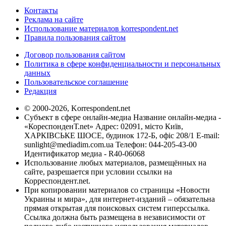
Контакты
Реклама на сайте
Использование материалов korrespondent.net
Правила пользования сайтом
Договор пользования сайтом
Политика в сфере конфиденциальности и персональных
данных
Пользовательское соглашение
Редакция
© 2000-2026, Korrespondent.net
Субъект в сфере онлайн-медиа Название онлайн-медиа -
«КореспонденТ.net» Адрес: 02091, місто Київ,
ХАРКІВСЬКЕ ШОСЕ, будинок 172-Б, офіс 208/1 E-mail:
sunlight@mediadim.com.ua
Телефон: 044-205-43-00
Идентификатор медиа - R40-06068
Использование любых материалов, размещённых на
сайте, разрешается при условии ссылки на
Корреспондент.net.
При копировании материалов со страницы «Новости
Украины и мира», для интернет-изданий – обязательна
прямая открытая для поисковых систем гиперссылка.
Ссылка должна быть размещена в независимости от