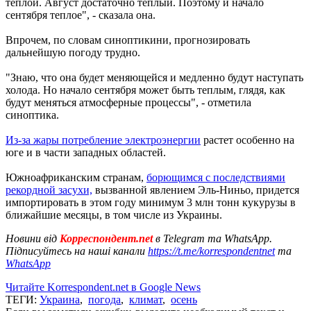
теплой. Август достаточно теплый. Поэтому и начало
сентября теплое", - сказала она.
Впрочем, по словам синоптикини, прогнозировать
дальнейшую погоду трудно.
"Знаю, что она будет меняющейся и медленно будут наступать
холода. Но начало сентября может быть теплым, глядя, как
будут меняться атмосферные процессы", - отметила
синоптика.
Из-за жары потребление электроэнергии
растет особенно на
юге и в части западных областей.
Южноафриканским странам,
борющимся с последствиями
рекордной засухи,
вызванной явлением Эль-Ниньо, придется
импортировать в этом году минимум 3 млн тонн кукурузы в
ближайшие месяцы, в том числе из Украины.
Новини від
Корреспондент.net
в Telegram та WhatsApp.
Підписуйтесь на наші канали
https://t.me/korrespondentnet
та
WhatsApp
Читайте Korrespondent.net в Google News
ТЕГИ:
Украина
,
погода
,
климат
,
осень