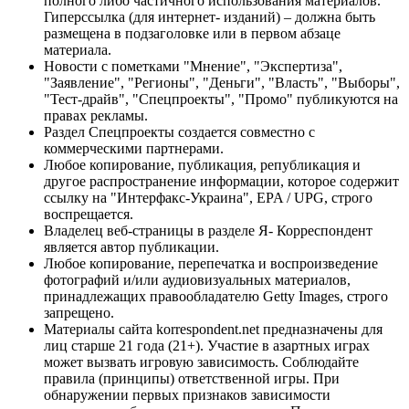
полного либо частичного использования материалов.
Гиперссылка (для интернет- изданий) – должна быть
размещена в подзаголовке или в первом абзаце
материала.
Новости с пометками "Мнение", "Экспертиза",
"Заявление", "Регионы", "Деньги", "Власть", "Выборы",
"Тест-драйв", "Спецпроекты", "Промо" публикуются на
правах рекламы.
Раздел Спецпроекты создается совместно с
коммерческими партнерами.
Любое копирование, публикация, републикация и
другое распространение информации, которое содержит
ссылку на "Интерфакс-Украина", EPA / UPG, строго
воспрещается.
Владелец веб-страницы в разделе Я- Корреспондент
является автор публикации.
Любое копирование, перепечатка и воспроизведение
фотографий и/или аудиовизуальных материалов,
принадлежащих правообладателю Getty Images, строго
запрещено.
Материалы сайта korrespondent.net предназначены для
лиц старше 21 года (21+). Участие в азартных играх
может вызвать игровую зависимость. Соблюдайте
правила (принципы) ответственной игры. При
обнаружении первых признаков зависимости