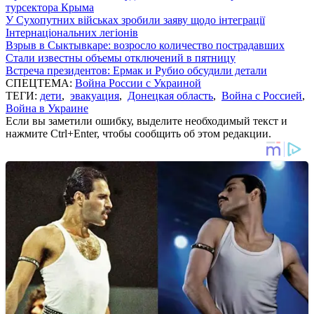
турсектора Крыма
У Сухопутних військах зробили заяву щодо інтеграції
Інтернаціональних легіонів
Взрыв в Сыктывкаре: возросло количество пострадавших
Стали известны объемы отключений в пятницу
Встреча президентов: Ермак и Рубио обсудили детали
СПЕЦТЕМА:
Война России с Украиной
ТЕГИ:
дети
,
эвакуация
,
Донецкая область
,
Война с Россией
,
Война в Украине
Если вы заметили ошибку, выделите необходимый текст и
нажмите Ctrl+Enter, чтобы сообщить об этом редакции.