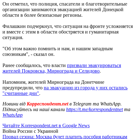
Он отметил, что полиция, спасатели и благотворительные
организации занимаются эвакуацией жителей Донецкой
области в более безопасные регионы.
Филашкин подчеркнул, что ситуация на фронте усложняется
и вместе с этим в области обостряется и гуманитарная
ситуация.
"Об этом важно помнить и нам, и нашим западным
союзникам", - сказал он.
Ранее сообщалось, что власти
призвали эвакуироваться
жителей Покровска, Мирнограда и Селидово
.
Напомним, жителей Мирнограда на Донетчине
предупредили, что
на эвакуацию из города у них остались
"считанные дни"
.
Новини від
Корреспондент.net
в Telegram та WhatsApp.
Підписуйтесь на наші канали
https://t.me/korrespondentnet
та
WhatsApp
Читайте Korrespondent.net в Google News
Война России с Украиной
Провал сезона: Москва будет платить пособия работникам