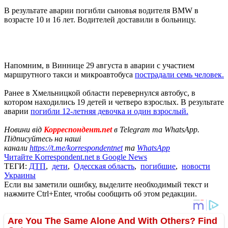
В результате аварии погибли сыновья водителя BMW в
возрасте 10 и 16 лет. Водителей доставили в больницу.
Напомним, в Виннице 29 августа в аварии с участием
маршрутного такси и микроавтобуса
пострадали семь человек.
Ранее в Хмельницкой области перевернулся автобус, в
котором находились 19 детей и четверо взрослых. В результате
аварии
погибли 12-летняя девочка и один взрослый.
Новини від
Корреспондент.net
в Telegram та WhatsApp.
Підписуйтесь на наші
канали
https://t.me/korrespondentnet
та
WhatsApp
Читайте Korrespondent.net в Google News
ТЕГИ:
ДТП
,
дети
,
Одесская область
,
погибшие
,
новости
Украины
Если вы заметили ошибку, выделите необходимый текст и
нажмите Ctrl+Enter, чтобы сообщить об этом редакции.