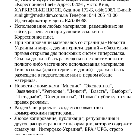
«КореспонденТ.net» Адрес: 02091, місто Київ,
ХАРКІВСЬКЕ ШОСЕ, будинок 172-Б, офіс 208/1 E-mail:
sunlight@mediadim.com.ua
Телефон: 044-205-43-00
Идентификатор медиа - R40-06068
Использование любых материалов, размещённых на
сайте, разрешается при условии ссылки на
Корреспондент.net.
При копировании материалов со страницы «Новости
Украины и мира», для интернет-изданий – обязательна
прямая открытая для поисковых систем гиперссылка.
Ссылка должна быть размещена в независимости от
полного либо частичного использования материалов.
Гиперссылка (для интернет- изданий) – должна быть
размещена в подзаголовке или в первом абзаце
материала.
Новости с пометками "Мнение", "Экспертиза",
"Заявление", "Регионы", "Деньги", "Власть", "Выборы",
"Тест-драйв", "Спецпроекты", "Промо" публикуются на
правах рекламы.
Раздел Спецпроекты создается совместно с
коммерческими партнерами.
Любое копирование, публикация, републикация и
другое распространение информации, которое содержит
ссылку на "Интерфакс-Украина", EPA / UPG, строго
воспрещается.