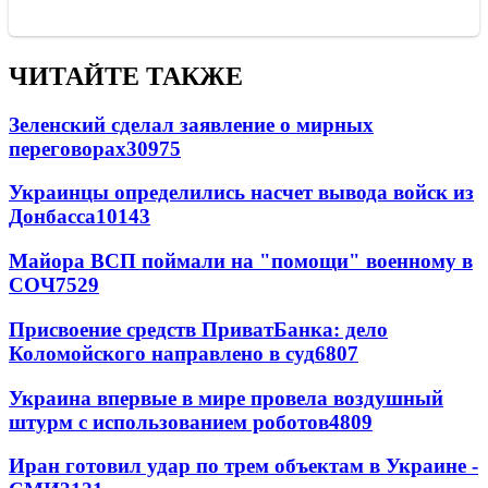
ЧИТАЙТЕ ТАКЖЕ
Зеленский сделал заявление о мирных
переговорах
30975
Украинцы определились насчет вывода войск из
Донбасса
10143
Майора ВСП поймали на "помощи" военному в
СОЧ
7529
Присвоение средств ПриватБанка: дело
Коломойского направлено в суд
6807
Украина впервые в мире провела воздушный
штурм с использованием роботов
4809
Иран готовил удар по трем объектам в Украине -