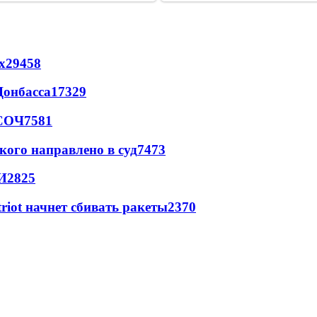
х
29458
Донбасса
17329
 СОЧ
7581
кого направлено в суд
7473
И
2825
triot начнет сбивать ракеты
2370