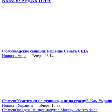
ВЫБОР РЕДАКТОРА
Сюжет
Адские санкции. Решение Сената США
Новости мира
— Вчера, 23:14
Сюжет
"Охотиться на лучника, а не на стрелу". Как Украи
Новости Украины
— Вчера, 16:38
Сюжет
Загадочный звук напугал Москву: что это было