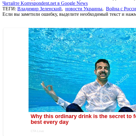
Читайте Korrespondent.net в Google News
ТЕГИ:
Владимир Зеленский
,
новости Украины
,
Война с Росс
Если вы заметили ошибку, выделите необходимый текст и нажми