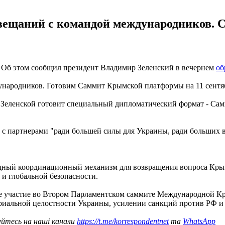
совещаний с командой международников
 Об этом сообщил президент Владимир Зеленский в вечернем
об
народников. Готовим Саммит Крымской платформы на 11 сентябр
ы Зеленской готовит специальный дипломатический формат - Сам
ы с партнерами "ради большей силы для Украины, ради больших
ый координационный механизм для возвращения вопроса Крыма
 и глобальной безопасности.
е участие во Втором Парламентском саммите Международной 
ориальной целостности Украины, усилении санкций против РФ 
уйтесь на наші канали
https://t.me/korrespondentnet
та
WhatsApp