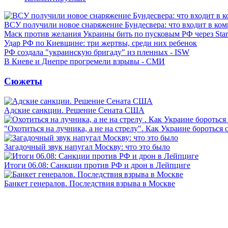
ВСУ получили новое снаряжение Бундесвера: что входит в ком
Маск против желания Украины бить по пусковым РФ через Star
Удар РФ по Киевщине: три жертвы, среди них ребенок
РФ создала "украинскую бригаду" из пленных - ISW
В Киеве и Днепре прогремели взрывы - СМИ
Сюжеты
Адские санкции. Решение Сената США
"Охотиться на лучника, а не на стрелу". Как Украине бороться 
Загадочный звук напугал Москву: что это было
Итоги 06.08: Санкции против РФ и дрон в Лейпциге
Банкет генералов. Последствия взрыва в Москве