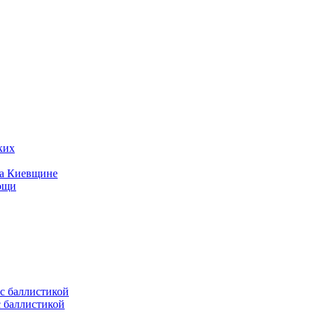
ких
на Киевщине
мощи
с баллистикой