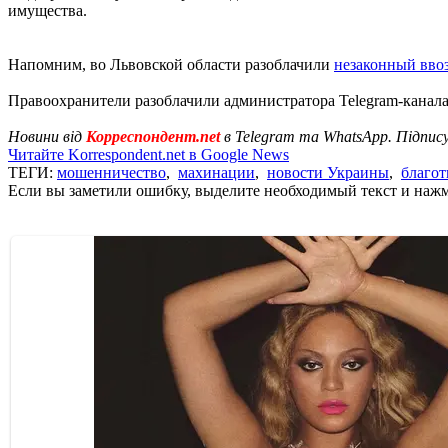
имущества.
Напомним, во Львовской области разоблачили
незаконный вво
Правоохранители разоблачили администратора Telegram-канала
Новини від
Корреспондент.net
в Telegram та WhatsApp. Підпис
Читайте Korrespondent.net в Google News
ТЕГИ:
мошенничество
,
махинации
,
новости Украины
,
благо
Если вы заметили ошибку, выделите необходимый текст и нажми