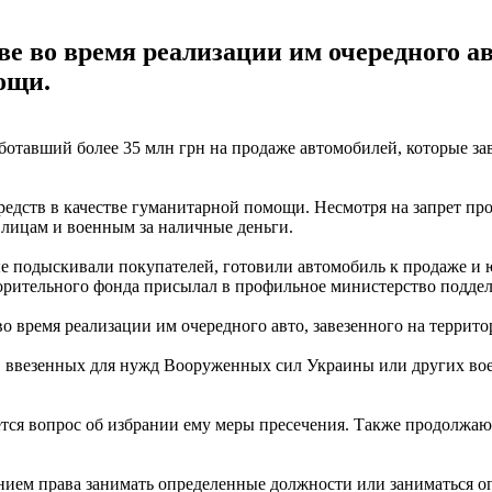
е во время реализации им очередного ав
ощи.
ботавший более 35 млн грн на продаже автомобилей, которые за
средств в качестве гуманитарной помощи. Несмотря на запрет п
 лицам и военным за наличные деньги.
ые подыскивали покупателей, готовили автомобиль к продаже и
ворительного фонда присылал в профильное министерство поддел
во время реализации им очередного авто, завезенного на терри
й, ввезенных для нужд Вооруженных сил Украины или других в
тся вопрос об избрании ему меры пресечения. Также продолжаю
нием права занимать определенные должности или заниматься о