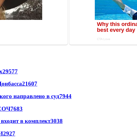
х
29577
Донбасса
21607
кого направлено в суд
7944
 СОЧ
7683
 входит в комплект
3038
И
2927