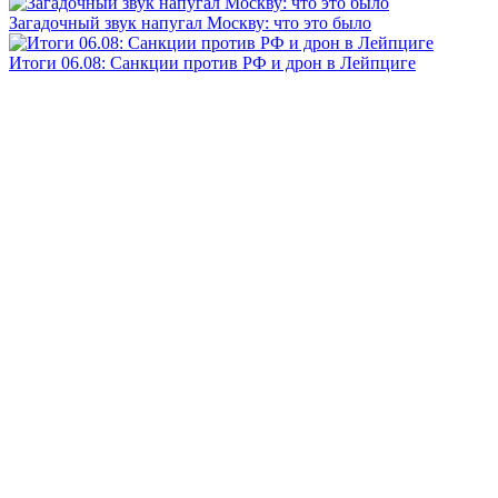
Загадочный звук напугал Москву: что это было
Итоги 06.08: Санкции против РФ и дрон в Лейпциге