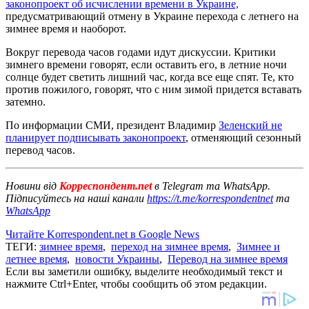
законопроект об исчислении времени в Украине,
предусматривающий отмену в Украине перехода с летнего на
зимнее время и наоборот.
Вокруг перевода часов годами идут дискуссии. Критики
зимнего времени говорят, если оставить его, в летние ночи
солнце будет светить лишний час, когда все еще спят. Те, кто
против пожилого, говорят, что с ним зимой придется вставать
затемно.
По информации СМИ, президент Владимир
Зеленский не
планирует подписывать законопроект
, отменяющий сезонный
перевод часов.
Новини від
Корреспондент.net
в Telegram та WhatsApp.
Підписуйтесь на наші канали
https://t.me/korrespondentnet
та
WhatsApp
Читайте Korrespondent.net в Google News
ТЕГИ:
зимнее время
,
переход на зимнее время
,
Зимнее и
летнее время
,
новости Украины
,
Перевод на зимнее время
Если вы заметили ошибку, выделите необходимый текст и
нажмите Ctrl+Enter, чтобы сообщить об этом редакции.