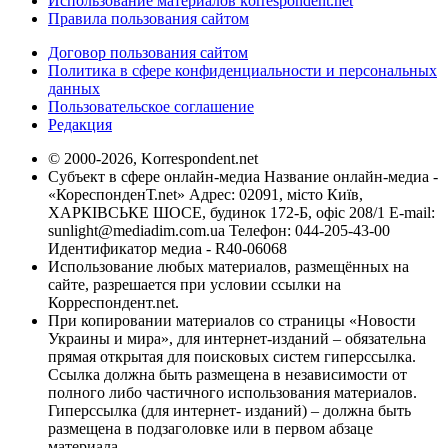
Использование материалов korrespondent.net
Правила пользования сайтом
Договор пользования сайтом
Политика в сфере конфиденциальности и персональных
данных
Пользовательское соглашение
Редакция
© 2000-2026, Korrespondent.net
Субъект в сфере онлайн-медиа Название онлайн-медиа -
«КореспонденТ.net» Адрес: 02091, місто Київ,
ХАРКІВСЬКЕ ШОСЕ, будинок 172-Б, офіс 208/1 E-mail:
sunlight@mediadim.com.ua
Телефон: 044-205-43-00
Идентификатор медиа - R40-06068
Использование любых материалов, размещённых на
сайте, разрешается при условии ссылки на
Корреспондент.net.
При копировании материалов со страницы «Новости
Украины и мира», для интернет-изданий – обязательна
прямая открытая для поисковых систем гиперссылка.
Ссылка должна быть размещена в независимости от
полного либо частичного использования материалов.
Гиперссылка (для интернет- изданий) – должна быть
размещена в подзаголовке или в первом абзаце
материала.