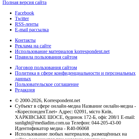
Полная версия сайта
Facebook
Twitter
RSS-ленты
E-mail рассылка
Контакты
Реклама на сайте
Использование материалов korrespondent.net
Правила пользования сайтом
Договор пользования сайтом
Политика в сфере конфиденциальности и персональных
данных
Пользовательское соглашение
Редакция
© 2000-2026, Korrespondent.net
Субъект в сфере онлайн-медиа Название онлайн-медиа -
«КореспонденТ.net» Адрес: 02091, місто Київ,
ХАРКІВСЬКЕ ШОСЕ, будинок 172-Б, офіс 208/1 E-mail:
sunlight@mediadim.com.ua
Телефон: 044-205-43-00
Идентификатор медиа - R40-06068
Использование любых материалов, размещённых на