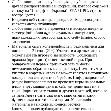
Любое копирование, публикация, републикация и
другое распространение информации, которое содержит
ссылку на "Интерфакс-Украина", EPA / UPG, строго
воспрещается.
Владелец веб-страницы в разделе Я- Корреспондент
является автор публикации.
Любое копирование, перепечатка и воспроизведение
фотографий и/или аудиовизуальных материалов,
принадлежащих правообладателю Getty Images, строго
запрещено.
Материалы сайта korrespondent.net предназначены для
лиц старше 21 года (21+). Участие в азартных играх
может вызвать игровую зависимость. Соблюдайте
правила (принципы) ответственной игры. При
обнаружении первых признаков зависимости
немедленно обратитесь к специалисту. Помните, что
участие в азартных играх не может являться источником
доходов или альтернативой работе. Информационный
ресурс korrespondent.net не проводит игры на реальные
и/или виртуальные деньги, сайт не принимает ни в
какой форме оплату ставок и других платежей, которые
связаны/могут быть связаны с азартными играми,
букмекерами или тотализаторами. Какие-либо
материалы на информационном ресурсе
korrespondent.net публикуются исключительно в