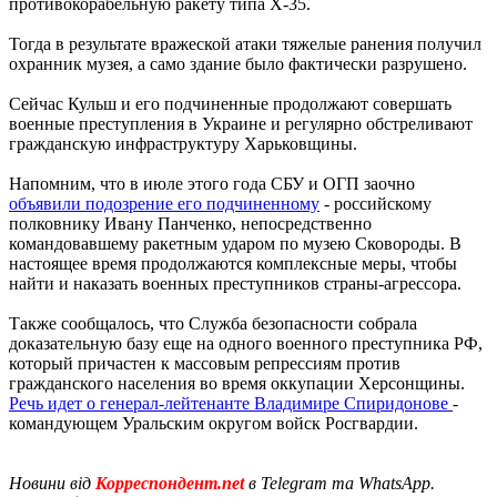
противокорабельную ракету типа Х-35.
Тогда в результате вражеской атаки тяжелые ранения получил
охранник музея, а само здание было фактически разрушено.
Сейчас Кульш и его подчиненные продолжают совершать
военные преступления в Украине и регулярно обстреливают
гражданскую инфраструктуру Харьковщины.
Напомним, что в июле этого года СБУ и ОГП заочно
объявили подозрение его подчиненному
- российскому
полковнику Ивану Панченко, непосредственно
командовавшему ракетным ударом по музею Сковороды. В
настоящее время продолжаются комплексные меры, чтобы
найти и наказать военных преступников страны-агрессора.
Также сообщалось, что Служба безопасности собрала
доказательную базу еще на одного военного преступника РФ,
который причастен к массовым репрессиям против
гражданского населения во время оккупации Херсонщины.
Речь идет о генерал-лейтенанте Владимире Спиридонове
-
командующем Уральским округом войск Росгвардии.
Новини від
Корреспондент.net
в Telegram та WhatsApp.