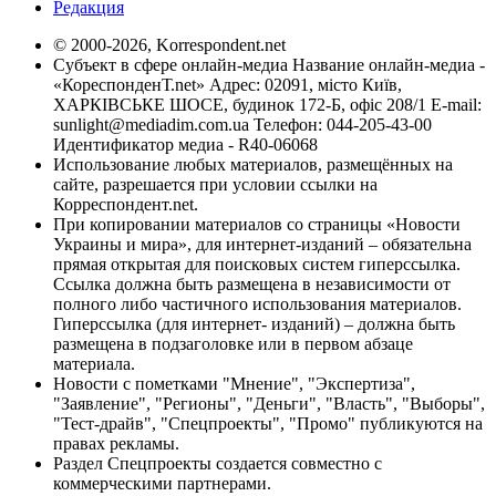
Редакция
© 2000-2026, Korrespondent.net
Субъект в сфере онлайн-медиа Название онлайн-медиа -
«КореспонденТ.net» Адрес: 02091, місто Київ,
ХАРКІВСЬКЕ ШОСЕ, будинок 172-Б, офіс 208/1 E-mail:
sunlight@mediadim.com.ua
Телефон: 044-205-43-00
Идентификатор медиа - R40-06068
Использование любых материалов, размещённых на
сайте, разрешается при условии ссылки на
Корреспондент.net.
При копировании материалов со страницы «Новости
Украины и мира», для интернет-изданий – обязательна
прямая открытая для поисковых систем гиперссылка.
Ссылка должна быть размещена в независимости от
полного либо частичного использования материалов.
Гиперссылка (для интернет- изданий) – должна быть
размещена в подзаголовке или в первом абзаце
материала.
Новости с пометками "Мнение", "Экспертиза",
"Заявление", "Регионы", "Деньги", "Власть", "Выборы",
"Тест-драйв", "Спецпроекты", "Промо" публикуются на
правах рекламы.
Раздел Спецпроекты создается совместно с
коммерческими партнерами.