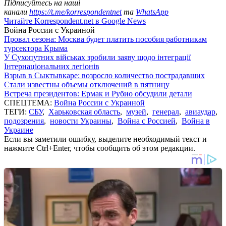
Підписуйтесь на наші
канали
https://t.me/korrespondentnet
та
WhatsApp
Читайте Korrespondent.net в Google News
Война России с Украиной
Провал сезона: Москва будет платить пособия работникам
турсектора Крыма
У Сухопутних військах зробили заяву щодо інтеграції
Інтернаціональних легіонів
Взрыв в Сыктывкаре: возросло количество пострадавших
Стали известны объемы отключений в пятницу
Встреча президентов: Ермак и Рубио обсудили детали
СПЕЦТЕМА:
Война России с Украиной
ТЕГИ:
СБУ
,
Харьковская область
,
музей
,
генерал
,
авиаудар
,
подозрения
,
новости Украины
,
Война с Россией
,
Война в
Украине
Если вы заметили ошибку, выделите необходимый текст и
нажмите Ctrl+Enter, чтобы сообщить об этом редакции.