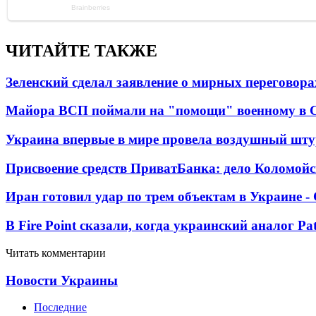
ЧИТАЙТЕ ТАКЖЕ
Зеленский сделал заявление о мирных переговора
Майора ВСП поймали на "помощи" военному в
Украина впервые в мире провела воздушный шту
Присвоение средств ПриватБанка: дело Коломойс
Иран готовил удар по трем объектам в Украине 
В Fire Point сказали, когда украинский аналог Pa
Читать комментарии
Новости Украины
Последние