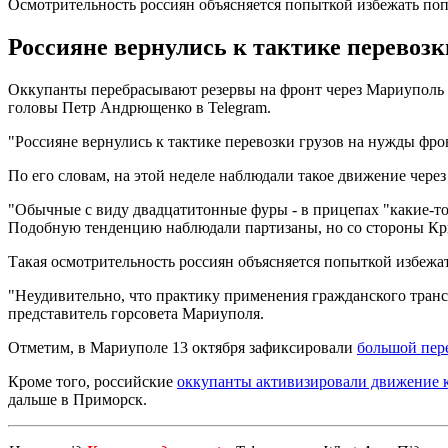
Осмотрительность россиян объясняется попыткой избежать по
Россияне вернулись к тактике перевоз
Оккупанты перебрасывают резервы на фронт через Мариуполь г
головы Петр Андрющенко в Telegram.
"Россияне вернулись к тактике перевозки грузов на нужды фро
По его словам, на этой неделе наблюдали такое движение чере
"Обычные с виду двадцатитонные фуры - в прицепах "какие-т
Подобную тенденцию наблюдали партизаны, но со стороны Кр
Такая осмотрительность россиян объясняется попыткой избежат
"Неудивительно, что практику применения гражданского транс
представитель горсовета Мариуполя.
Отметим, в Мариуполе 13 октября зафиксировали
большой пер
Кроме того, российские
оккупанты активизировали движение 
дальше в Приморск.