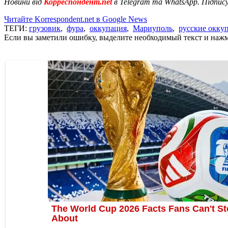
Новини від
Корреспондент.net
в Telegram та WhatsApp. Підпис
Читайте Korrespondent.net в Google News
ТЕГИ:
грузовик
,
фура
,
оккупация
,
Мариуполь
,
русские окку
Если вы заметили ошибку, выделите необходимый текст и нажми