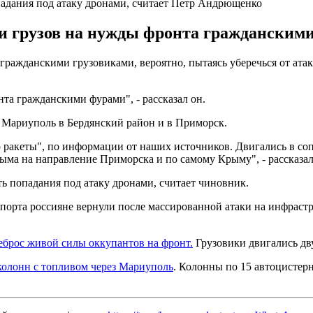
падания под атаку дронами, считает Петр Андрющенко
ки грузов на нужды фронта гражданским
ражданскими грузовиками, вероятно, пытаясь уберечься от атак
нта гражданскими фурами", - рассказал он.
з Мариуполь в Бердянский район и в Приморск.
о ракеты", по информации от наших источников. Двигались в с
ыма на направление Приморска и по самому Крыму", - рассказ
ь попадания под атаку дронами, считает чиновник.
порта россияне вернули после массированной атаки на инфрастр
еброс живой силы оккупантов на фронт.
Грузовики двигались дв
колонн с топливом через Мариуполь
. Колонны по 15 автоцистерн