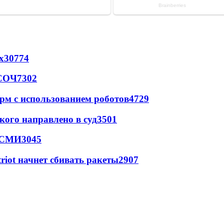
х
30774
 СОЧ
7302
рм с использованием роботов
4729
кого направлено в суд
3501
- СМИ
3045
triot начнет сбивать ракеты
2907