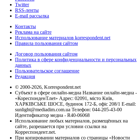
Twitter
RSS-ленты
E-mail рассылка
Контакты
Реклама на сайте
Использование материалов korrespondent.net
Правила пользования сайтом
Договор пользования сайтом
Политика в сфере конфиденциальности и персональных
данных
Пользовательское соглашение
Редакция
© 2000-2026, Korrespondent.net
Субъект в сфере онлайн-медиа Название онлайн-медиа -
«КореспонденТ.net» Адрес: 02091, місто Київ,
ХАРКІВСЬКЕ ШОСЕ, будинок 172-Б, офіс 208/1 E-mail:
sunlight@mediadim.com.ua
Телефон: 044-205-43-00
Идентификатор медиа - R40-06068
Использование любых материалов, размещённых на
сайте, разрешается при условии ссылки на
Корреспондент.net.
При копировании материалов со страницы «Новости