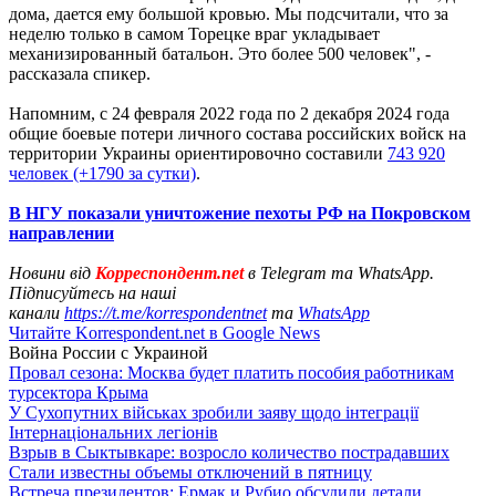
дома, дается ему большой кровью. Мы подсчитали, что за
неделю только в самом Торецке враг укладывает
механизированный батальон. Это более 500 человек", -
рассказала спикер.
Напомним, с 24 февраля 2022 года по 2 декабря 2024 года
общие боевые потери личного состава российских войск на
территории Украины ориентировочно составили
743 920
человек (+1790 за сутки)
.
В НГУ показали уничтожение пехоты РФ на Покровском
направлении
Новини від
Корреспондент.net
в Telegram та WhatsApp.
Підписуйтесь на наші
канали
https://t.me/korrespondentnet
та
WhatsApp
Читайте Korrespondent.net в Google News
Война России с Украиной
Провал сезона: Москва будет платить пособия работникам
турсектора Крыма
У Сухопутних військах зробили заяву щодо інтеграції
Інтернаціональних легіонів
Взрыв в Сыктывкаре: возросло количество пострадавших
Стали известны объемы отключений в пятницу
Встреча президентов: Ермак и Рубио обсудили детали