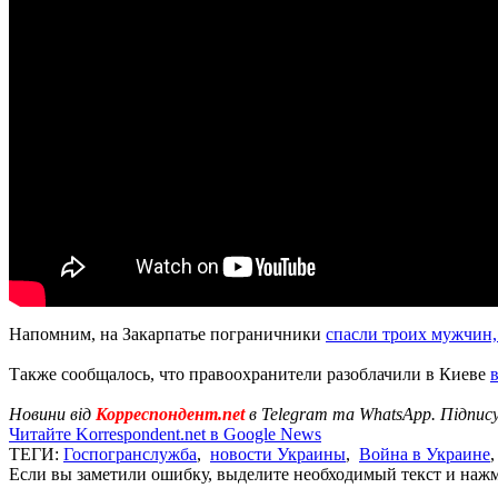
Напомним, на Закарпатье пограничники
спасли троих мужчин,
Также сообщалось, что правоохранители разоблачили в Киеве
Новини від
Корреспондент.net
в Telegram та WhatsApp. Підпис
Читайте Korrespondent.net в Google News
ТЕГИ:
Госпогранслужба
,
новости Украины
,
Война в Украине
Если вы заметили ошибку, выделите необходимый текст и нажми