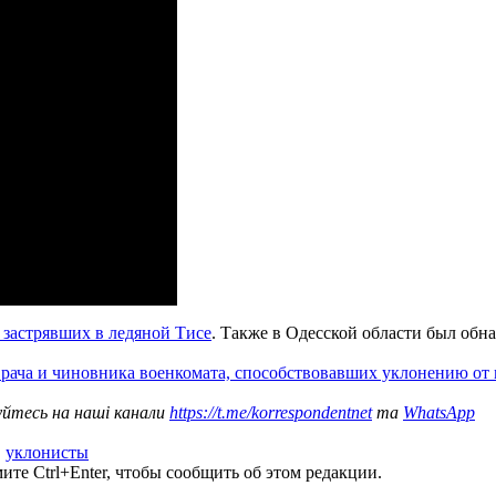
 застрявших в ледяной Тисе
. Также в Одесской области был обн
врача и чиновника военкомата, способствовавших уклонению от
уйтесь на наші канали
https://t.me/korrespondentnet
та
WhatsApp
,
уклонисты
те Ctrl+Enter, чтобы сообщить об этом редакции.