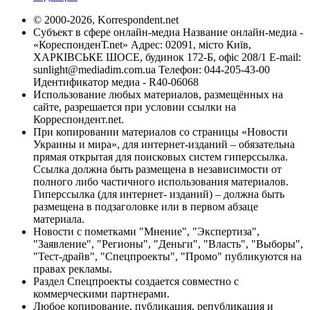
© 2000-2026, Korrespondent.net
Субъект в сфере онлайн-медиа Название онлайн-медиа -
«КореспонденТ.net» Адрес: 02091, місто Київ,
ХАРКІВСЬКЕ ШОСЕ, будинок 172-Б, офіс 208/1 E-mail:
sunlight@mediadim.com.ua
Телефон: 044-205-43-00
Идентификатор медиа - R40-06068
Использование любых материалов, размещённых на
сайте, разрешается при условии ссылки на
Корреспондент.net.
При копировании материалов со страницы «Новости
Украины и мира», для интернет-изданий – обязательна
прямая открытая для поисковых систем гиперссылка.
Ссылка должна быть размещена в независимости от
полного либо частичного использования материалов.
Гиперссылка (для интернет- изданий) – должна быть
размещена в подзаголовке или в первом абзаце
материала.
Новости с пометками "Мнение", "Экспертиза",
"Заявление", "Регионы", "Деньги", "Власть", "Выборы",
"Тест-драйв", "Спецпроекты", "Промо" публикуются на
правах рекламы.
Раздел Спецпроекты создается совместно с
коммерческими партнерами.
Любое копирование, публикация, републикация и