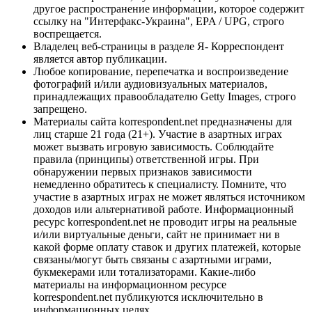
другое распространение информации, которое содержит
ссылку на "Интерфакс-Украина", EPA / UPG, строго
воспрещается.
Владелец веб-страницы в разделе Я- Корреспондент
является автор публикации.
Любое копирование, перепечатка и воспроизведение
фотографий и/или аудиовизуальных материалов,
принадлежащих правообладателю Getty Images, строго
запрещено.
Материалы сайта korrespondent.net предназначены для
лиц старше 21 года (21+). Участие в азартных играх
может вызвать игровую зависимость. Соблюдайте
правила (принципы) ответственной игры. При
обнаружении первых признаков зависимости
немедленно обратитесь к специалисту. Помните, что
участие в азартных играх не может являться источником
доходов или альтернативой работе. Информационный
ресурс korrespondent.net не проводит игры на реальные
и/или виртуальные деньги, сайт не принимает ни в
какой форме оплату ставок и других платежей, которые
связаны/могут быть связаны с азартными играми,
букмекерами или тотализаторами. Какие-либо
материалы на информационном ресурсе
korrespondent.net публикуются исключительно в
информационных целях.