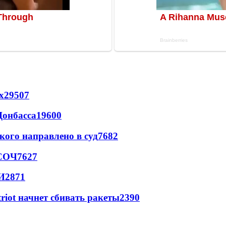
х
29507
Донбасса
19600
кого направлено в суд
7682
 СОЧ
7627
И
2871
triot начнет сбивать ракеты
2390