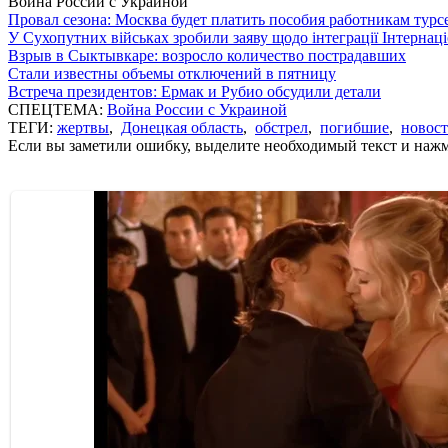
Война России с Украиной
Провал сезона: Москва будет платить пособия работникам тур
У Сухопутних військах зробили заяву щодо інтеграції Інтернац
Взрыв в Сыктывкаре: возросло количество пострадавших
Стали известны объемы отключений в пятницу
Встреча президентов: Ермак и Рубио обсудили детали
СПЕЦТЕМА:
Война России с Украиной
ТЕГИ:
жертвы
,
Донецкая область
,
обстрел
,
погибшие
,
новос
Если вы заметили ошибку, выделите необходимый текст и нажми