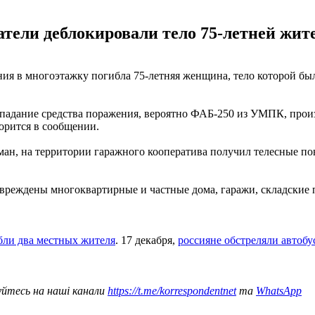
атели деблокировали тело 75-летней жит
ия в многоэтажку погибла 75-летняя женщина, тело которой был
 Попадание средства поражения, вероятно ФАБ-250 из УМПК, про
орится в сообщении.
иман, на территории гаражного кооператива получил телесные п
овреждены многоквартирные и частные дома, гаражи, складские
ибли два местных жителя
. 17 декабря,
россияне обстреляли автобу
уйтесь на наші канали
https://t.me/korrespondentnet
та
WhatsApp