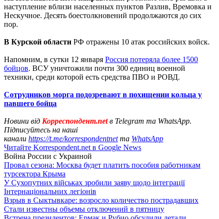
наступление вблизи населенных пунктов Разлив, Времовка и
Нескучное. Десять боестолкновений продолжаются до сих
пор.
В Курской области
РФ отражены 10 атак российских войск.
Напомним, в сутки 12 января
Россия потеряла более 1500
бойцов
. ВСУ уничтожили почти 300 единиц военной
техники, среди которой есть средства ПВО и РОВД.
Сотрудников морга подозревают в похищении кольца у
павшего бойца
Новини від
Корреспондент.net
в Telegram та WhatsApp.
Підписуйтесь на наші
канали
https://t.me/korrespondentnet
та
WhatsApp
Читайте Korrespondent.net в Google News
Война России с Украиной
Провал сезона: Москва будет платить пособия работникам
турсектора Крыма
У Сухопутних військах зробили заяву щодо інтеграції
Інтернаціональних легіонів
Взрыв в Сыктывкаре: возросло количество пострадавших
Стали известны объемы отключений в пятницу
Встреча президентов: Ермак и Рубио обсудили детали