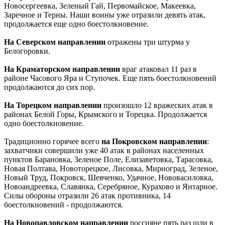
Новосергеевка, Зеленый Гай, Первомайское, Макеевка,
Заречное и Терны. Наши воины уже отразили девять атак,
продолжается еще одно боестолкновение.
На Северском направлении
отражены три штурма у
Белогоровки.
На Краматорском направлении
враг атаковал 11 раз в
районе Часового Яра и Ступочек. Еще пять боестолкновений
продолжаются до сих пор.
На Торецком направлении
произошло 12 вражеских атак в
районах Белой Горы, Крымского и Торецка. Продолжается
одно боестолкновение.
Традиционно горячее всего
на Покровском направлении
:
захватчики совершили уже 40 атак в районах населенных
пунктов Барановка, Зеленое Поле, Елизаветовка, Тарасовка,
Новая Полтава, Новоторецкое, Лисовка, Мирноград, Зеленое,
Новый Труд, Покровск, Шевченко, Удачное, Нововасиловка,
Новоандреевка, Славянка, Серебряное, Курахово и Янтарное.
Силы обороны отразили 26 атак противника, 14
боестолкновений - продолжаются.
На Новопавловском направлении
россияне пять раз шли в