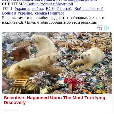
СПЕЦТЕМА:
Война России с Украиной
ТЕГИ:
Украина
,
война
,
ВСУ
,
Генштаб
,
Война с Россией
,
Война в Украине
,
сводка Генштаба
Если вы заметили ошибку, выделите необходимый текст и
нажмите Ctrl+Enter, чтобы сообщить об этом редакции.