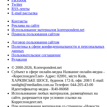
Facebook
Twitter
RSS-ленты
E-mail рассылка
Контакты
Реклама на сайте
Использование материалов korrespondent.net
Правила пользования сайтом
Договор пользования сайтом
Политика в сфере конфиденциальности и персональных
данных
Пользовательское соглашение
Редакция
© 2000-2026, Korrespondent.net
Субъект в сфере онлайн-медиа Название онлайн-медиа -
«КореспонденТ.net» Адрес: 02091, місто Київ,
ХАРКІВСЬКЕ ШОСЕ, будинок 172-Б, офіс 208/1 E-mail:
sunlight@mediadim.com.ua
Телефон: 044-205-43-00
Идентификатор медиа - R40-06068
Использование любых материалов, размещённых на
сайте, разрешается при условии ссылки на
Корреспондент.net.
При копировании материалов со страницы «Новости