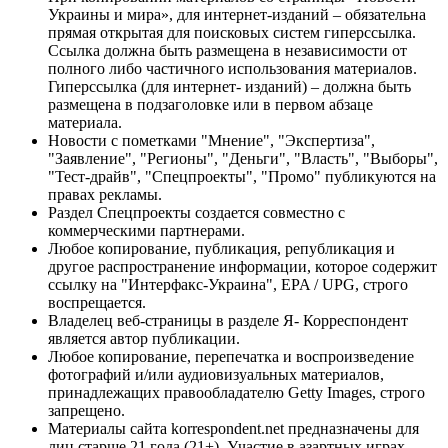
Украины и мира», для интернет-изданий – обязательна
прямая открытая для поисковых систем гиперссылка.
Ссылка должна быть размещена в независимости от
полного либо частичного использования материалов.
Гиперссылка (для интернет- изданий) – должна быть
размещена в подзаголовке или в первом абзаце
материала.
Новости с пометками "Мнение", "Экспертиза",
"Заявление", "Регионы", "Деньги", "Власть", "Выборы",
"Тест-драйв", "Спецпроекты", "Промо" публикуются на
правах рекламы.
Раздел Спецпроекты создается совместно с
коммерческими партнерами.
Любое копирование, публикация, републикация и
другое распространение информации, которое содержит
ссылку на "Интерфакс-Украина", EPA / UPG, строго
воспрещается.
Владелец веб-страницы в разделе Я- Корреспондент
является автор публикации.
Любое копирование, перепечатка и воспроизведение
фотографий и/или аудиовизуальных материалов,
принадлежащих правообладателю Getty Images, строго
запрещено.
Материалы сайта korrespondent.net предназначены для
лиц старше 21 года (21+). Участие в азартных играх