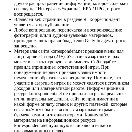
другое распространение информации, которое содержит
ссылку на "Интерфакс-Украина", EPA / UPG, строго
воспрещается.
Владелец веб-страницы в разделе Я- Корреспондент
является автор публикации.
Любое копирование, перепечатка и воспроизведение
фотографий и/или аудиовизуальных материалов,
принадлежащих правообладателю Getty Images, строго
запрещено.
Материалы сайта korrespondent.net предназначены для
лиц старше 21 года (21+). Участие в азартных играх
может вызвать игровую зависимость. Соблюдайте
правила (принципы) ответственной игры. При
обнаружении первых признаков зависимости
немедленно обратитесь к специалисту. Помните, что
участие в азартных играх не может являться источником
доходов или альтернативой работе. Информационный
ресурс korrespondent.net не проводит игры на реальные
и/или виртуальные деньги, сайт не принимает ни в
какой форме оплату ставок и других платежей, которые
связаны/могут быть связаны с азартными играми,
букмекерами или тотализаторами. Какие-либо
материалы на информационном ресурсе
korrespondent.net публикуются исключительно в
информационных целях.