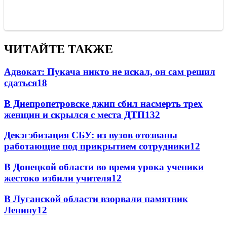
ЧИТАЙТЕ ТАКЖЕ
Адвокат: Пукача никто не искал, он сам решил
сдаться
18
В Днепропетровске джип сбил насмерть трех
женщин и скрылся с места ДТП
13
2
Декэгэбизация СБУ: из вузов отозваны
работающие под прикрытием сотрудники
12
В Донецкой области во время урока ученики
жестоко избили учителя
12
В Луганской области взорвали памятник
Ленину
12