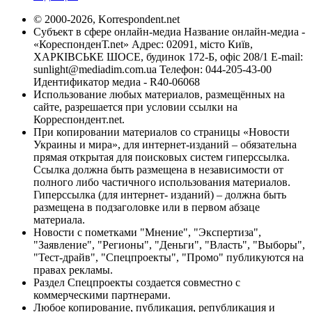
© 2000-2026, Korrespondent.net
Субъект в сфере онлайн-медиа Название онлайн-медиа -
«КореспонденТ.net» Адрес: 02091, місто Київ,
ХАРКІВСЬКЕ ШОСЕ, будинок 172-Б, офіс 208/1 E-mail:
sunlight@mediadim.com.ua
Телефон: 044-205-43-00
Идентификатор медиа - R40-06068
Использование любых материалов, размещённых на
сайте, разрешается при условии ссылки на
Корреспондент.net.
При копировании материалов со страницы «Новости
Украины и мира», для интернет-изданий – обязательна
прямая открытая для поисковых систем гиперссылка.
Ссылка должна быть размещена в независимости от
полного либо частичного использования материалов.
Гиперссылка (для интернет- изданий) – должна быть
размещена в подзаголовке или в первом абзаце
материала.
Новости с пометками "Мнение", "Экспертиза",
"Заявление", "Регионы", "Деньги", "Власть", "Выборы",
"Тест-драйв", "Спецпроекты", "Промо" публикуются на
правах рекламы.
Раздел Спецпроекты создается совместно с
коммерческими партнерами.
Любое копирование, публикация, републикация и