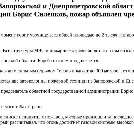
Запорожской и Днепропетровской област
ции Борис Силенков, пожар объявлен чр
момент горит урочище леса общей площадью до 2 тысяч гектаров
. Все структуры МЧС и пожарные отряды борются с этим возгор
сонской области. Борьба с огнем продолжается.
 каждым сильным порывом "огонь прыгает до 300 метров", отм
ются две автоколонны пожарной техники из Запорожской и Дне
председатель областной государственной администрации Борис 
 в масштабах страны.
 том списке непонятных пожаров, которые произошли за последне
рый рассчитывал, что огонь достигнет газовой системы высокого