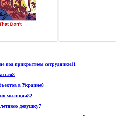
щие под прикрытием сотрудники
11
даться
8
бъектов в Украине
8
ния милиции
8
2
0-летнюю девушку
7