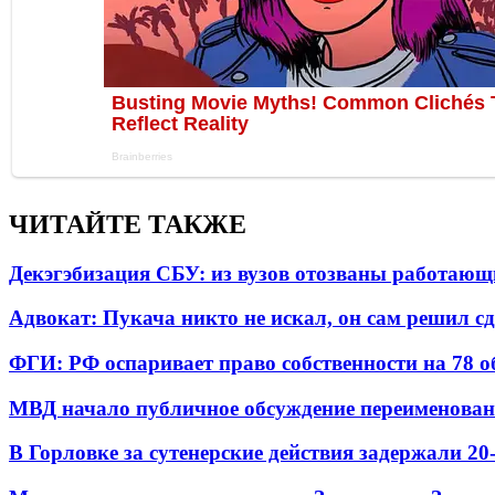
ЧИТАЙТЕ ТАКЖЕ
Декэгэбизация СБУ: из вузов отозваны работаю
Адвокат: Пукача никто не искал, он сам решил с
ФГИ: РФ оспаривает право собственности на 78 о
МВД начало публичное обсуждение переименова
В Горловке за сутенерские действия задержали 2