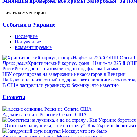
Милиция проверяет все храмы Запорожья. За пом
Читать комментарии
События в Украине
Последние
Популярные
Комментируемые
Пресс-релиз
Християнський корпус, фонд «Надія» та 225-й ОШ
Российские дроны атаковали судно под флагом Панамы
НБУ отреагировал на задержание инкассаторов в Венгрии
На Буковине неизвестный подорвал авто полиции: есть постра
В США застрелили украинскую беженку: что известно
Сюжеты
Адские санкции. Решение Сената США
"Охотиться на лучника, а не на стрелу". Как Украине бороться 
Загадочный звук напугал Москву: что это было