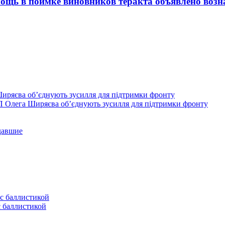
ощь в поимке виновников теракта объявлено воз
П Олега Ширяєва об’єднують зусилля для підтримки фронту
давшие
с баллистикой