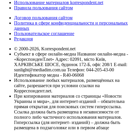
Использование материалов korrespondent.net
Правила пользования сайтом
Договор пользования сайтом
Политика в сфере конфиденциальности и персональных
данных
Пользовательское соглашение
Редакция
© 2000-2026, Korrespondent.net
Субъект в сфере онлайн-медиа Название онлайн-медиа -
«КореспонденТ.net» Адрес: 02091, місто Київ,
ХАРКІВСЬКЕ ШОСЕ, будинок 172-Б, офіс 208/1 E-mail:
sunlight@mediadim.com.ua
Телефон: 044-205-43-00
Идентификатор медиа - R40-06068
Использование любых материалов, размещённых на
сайте, разрешается при условии ссылки на
Корреспондент.net.
При копировании материалов со страницы «Новости
Украины и мира», для интернет-изданий – обязательна
прямая открытая для поисковых систем гиперссылка.
Ссылка должна быть размещена в независимости от
полного либо частичного использования материалов.
Гиперссылка (для интернет- изданий) – должна быть
размещена в подзаголовке или в первом абзаце