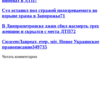
виноват в ДТП
7
Суд оставил под стражей подозреваемого во
взрыве храма в Запорожье
7
1
В Днепропетровске джип сбил насмерть трех
женщин и скрылся с места ДТП
7
2
Сюжет
Лавреат, етер, міт. Новое Украинское
правописание
349
7
35
Читать комментарии