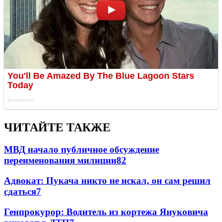
ЧИТАЙТЕ ТАКЖЕ
МВД начало публичное обсуждение
переименования милиции
8
2
Адвокат: Пукача никто не искал, он сам решил
сдаться
7
Генпрокурор: Водитель из кортежа Януковича