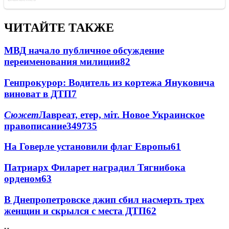
ЧИТАЙТЕ ТАКЖЕ
МВД начало публичное обсуждение
переименования милиции
8
2
Генпрокурор: Водитель из кортежа Януковича
виноват в ДТП
7
Сюжет
Лавреат, етер, міт. Новое Украинское
правописание
349
7
35
На Говерле установили флаг Европы
6
1
Патриарх Филарет наградил Тягнибока
орденом
6
3
В Днепропетровске джип сбил насмерть трех
женщин и скрылся с места ДТП
6
2