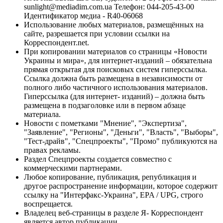
sunlight@mediadim.com.ua
Телефон: 044-205-43-00
Идентификатор медиа - R40-06068
Использование любых материалов, размещённых на
сайте, разрешается при условии ссылки на
Корреспондент.net.
При копировании материалов со страницы «Новости
Украины и мира», для интернет-изданий – обязательна
прямая открытая для поисковых систем гиперссылка.
Ссылка должна быть размещена в независимости от
полного либо частичного использования материалов.
Гиперссылка (для интернет- изданий) – должна быть
размещена в подзаголовке или в первом абзаце
материала.
Новости с пометками "Мнение", "Экспертиза",
"Заявление", "Регионы", "Деньги", "Власть", "Выборы",
"Тест-драйв", "Спецпроекты", "Промо" публикуются на
правах рекламы.
Раздел Спецпроекты создается совместно с
коммерческими партнерами.
Любое копирование, публикация, републикация и
другое распространение информации, которое содержит
ссылку на "Интерфакс-Украина", EPA / UPG, строго
воспрещается.
Владелец веб-страницы в разделе Я- Корреспондент
является автор публикации.