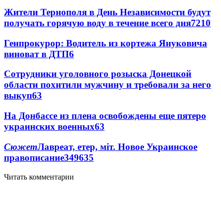
Жители Тернополя в День Независимости будут
получать горячую воду в течение всего дня
7
210
Генпрокурор: Водитель из кортежа Януковича
виноват в ДТП
6
Сотрудники уголовного розыска Донецкой
области похитили мужчину и требовали за него
выкуп
6
3
На Донбассе из плена освобождены еще пятеро
украинских военных
6
3
Сюжет
Лавреат, етер, міт. Новое Украинское
правописание
349
6
35
Читать комментарии