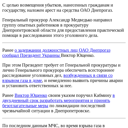
С целью возмещения убытков, нанесенных гражданам и
государству, наложен арест на средства ОАО Днепрогаз.
Генеральный прокурор Александр Медведько направил
группу опытных работников в прокуратуру
Днепропетровской области для предоставления практической
помощи в расследовании этого уголовного дела.
Ранее
о задержании должностных лиц ОАО Днепрогаз
сообщал Президент Украины
Виктор Ющенко.
При этом Президент требует от Генеральной прокуратуры и
лично Генерального прокурора обеспечить всестороннее
расследование уголовных дел,
возбужденных в связи со
взрывом газа в доме
, и немедленно выявить причины аварии
и установить ответственных за нее.
Ранее
Виктор Ющенко
своим указом поручил Кабмину
в
двухдневный срок разработать мероприятия и принять
безотлагательные меры
по ликвидации последствий
чрезвычайной ситуации в Днепропетровске.
По последним данным МЧС, во время взрыва газа в