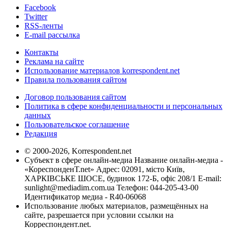
Facebook
Twitter
RSS-ленты
E-mail рассылка
Контакты
Реклама на сайте
Использование материалов korrespondent.net
Правила пользования сайтом
Договор пользования сайтом
Политика в сфере конфиденциальности и персональных
данных
Пользовательское соглашение
Редакция
© 2000-2026, Korrespondent.net
Субъект в сфере онлайн-медиа Название онлайн-медиа -
«КореспонденТ.net» Адрес: 02091, місто Київ,
ХАРКІВСЬКЕ ШОСЕ, будинок 172-Б, офіс 208/1 E-mail:
sunlight@mediadim.com.ua
Телефон: 044-205-43-00
Идентификатор медиа - R40-06068
Использование любых материалов, размещённых на
сайте, разрешается при условии ссылки на
Корреспондент.net.