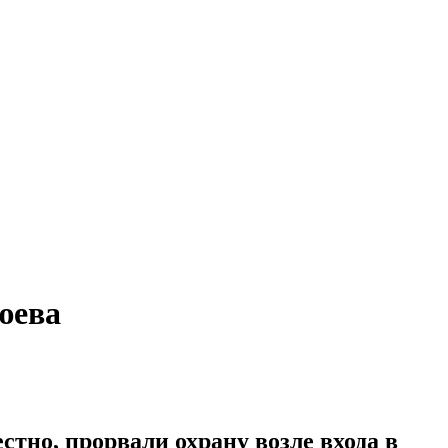
юева
стно, прорвали охрану возле входа в