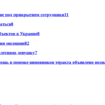
щие под прикрытием сотрудники
11
даться
8
бъектов в Украине
8
ния милиции
8
2
0-летнюю девушку
7
ощь в поимке виновников теракта объявлено воз