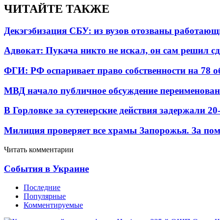
ЧИТАЙТЕ ТАКЖЕ
Декэгэбизация СБУ: из вузов отозваны работаю
Адвокат: Пукача никто не искал, он сам решил с
ФГИ: РФ оспаривает право собственности на 78 о
МВД начало публичное обсуждение переименова
В Горловке за сутенерские действия задержали 2
Милиция проверяет все храмы Запорожья. За пом
Читать комментарии
События в Украине
Последние
Популярные
Комментируемые