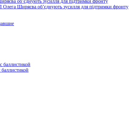
П Олега Ширяєва об’єднують зусилля для підтримки фронту
давшие
с баллистикой