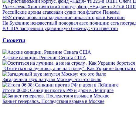
Пресс-релиз
Християнський корпус, фонд «Надія» та 225-й ОШ
Российские дроны атаковали судно под флагом Панамы
НБУ отреагировал на задержание инкассаторов в Венгрии
На Буковине неизвестный подорвал авто полиции: есть постра
В США застрелили украинскую беженку: что известно
Сюжеты
Адские санкции. Решение Сената США
"Охотиться на лучника, а не на стрелу". Как Украине бороться 
Загадочный звук напугал Москву: что это было
Итоги 06.08: Санкции против РФ и дрон в Лейпциге
Банкет генералов. Последствия взрыва в Москве