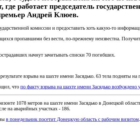
, где работает председатель государст
премьер Андрей Клюев.
сударственной комиссии и предоставить хоть какую-то информаци
ющихся пропавшими без вести, по-прежнему неизвестна. Получи
острадавших начнут зачитывать списки 70 погибших.
 результате взрыва на шахте имени Засядько. 63 тела подняты на 
бщил, что
по факту взрыва на шахте имени Засядько возбуждено 
горизонте 1078 метров на шахте имени Засядько в Донецкой облас
сле на аварийных участках - 186.
ины
в понедельник посетит Донецкую область с рабочим визитом
.