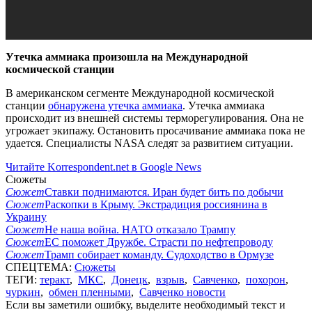
Утечка аммиака произошла на Международной
космической станции
В американском сегменте Международной космической
станции
обнаружена утечка аммиака
. Утечка аммиака
происходит из внешней системы терморегулирования. Она не
угрожает экипажу. Остановить просачивание аммиака пока не
удается. Специалисты NASA следят за развитием ситуации.
Читайте Korrespondent.net в Google News
Сюжеты
Сюжет
Ставки поднимаются. Иран будет бить по добычи
Сюжет
Раскопки в Крыму. Экстрадиция россиянина в
Украину
Сюжет
Не наша война. НАТО отказало Трампу
Сюжет
ЕС поможет Дружбе. Страсти по нефтепроводу
Сюжет
Трамп собирает команду. Судоходство в Ормузе
СПЕЦТЕМА:
Сюжеты
ТЕГИ:
теракт
,
МКС
,
Донецк
,
взрыв
,
Савченко
,
похорон
,
чуркин
,
обмен пленными
,
Савченко новости
Если вы заметили ошибку, выделите необходимый текст и