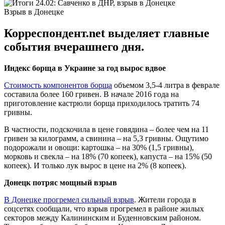
Взрыв в Донецке
Корреспондент.net выделяет главные
события вчерашнего дня.
Индекс борща в Украине за год вырос вдвое
Стоимость компонентов борща
объемом 3,5-4 литра в феврале
составила более 160 гривен. В начале 2016 года на
приготовление кастрюли борща приходилось тратить 74
гривны.
В частности, подскочила в цене говядина – более чем на 11
гривен за килограмм, а свинина – на 5,3 гривны. Ощутимо
подорожали и овощи: картошка – на 30% (1,5 гривны),
морковь и свекла – на 18% (70 копеек), капуста – на 15% (50
копеек). И только лук вырос в цене на 2% (8 копеек).
Донецк потряс мощный взрыв
В Донецке прогремел сильный взрыв
. Жители города в
соцсетях сообщали, что взрыв прогремел в районе жилых
секторов между Калининским и Буденновским районом.