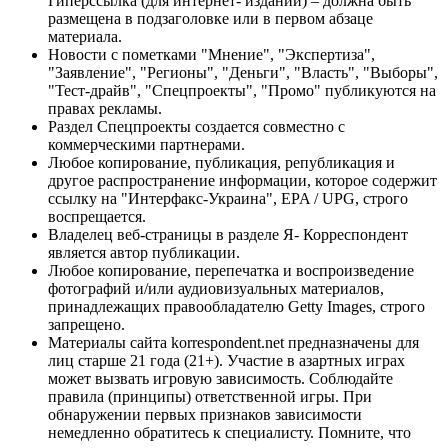
Гиперссылка (для интернет- изданий) – должна быть
размещена в подзаголовке или в первом абзаце
материала.
Новости с пометками "Мнение", "Экспертиза",
"Заявление", "Регионы", "Деньги", "Власть", "Выборы",
"Тест-драйв", "Спецпроекты", "Промо" публикуются на
правах рекламы.
Раздел Спецпроекты создается совместно с
коммерческими партнерами.
Любое копирование, публикация, републикация и
другое распространение информации, которое содержит
ссылку на "Интерфакс-Украина", EPA / UPG, строго
воспрещается.
Владелец веб-страницы в разделе Я- Корреспондент
является автор публикации.
Любое копирование, перепечатка и воспроизведение
фотографий и/или аудиовизуальных материалов,
принадлежащих правообладателю Getty Images, строго
запрещено.
Материалы сайта korrespondent.net предназначены для
лиц старше 21 года (21+). Участие в азартных играх
может вызвать игровую зависимость. Соблюдайте
правила (принципы) ответственной игры. При
обнаружении первых признаков зависимости
немедленно обратитесь к специалисту. Помните, что