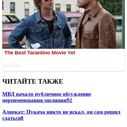
ЧИТАЙТЕ ТАКЖЕ
МВД начало публичное обсуждение
переименования милиции
9
2
Адвокат: Пукача никто не искал, он сам решил
сдаться
8