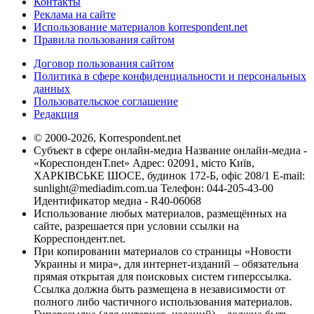
Контакты
Реклама на сайте
Использование материалов korrespondent.net
Правила пользования сайтом
Договор пользования сайтом
Политика в сфере конфиденциальности и персональных
данных
Пользовательское соглашение
Редакция
© 2000-2026, Korrespondent.net
Субъект в сфере онлайн-медиа Название онлайн-медиа -
«КореспонденТ.net» Адрес: 02091, місто Київ,
ХАРКІВСЬКЕ ШОСЕ, будинок 172-Б, офіс 208/1 E-mail:
sunlight@mediadim.com.ua
Телефон: 044-205-43-00
Идентификатор медиа - R40-06068
Использование любых материалов, размещённых на
сайте, разрешается при условии ссылки на
Корреспондент.net.
При копировании материалов со страницы «Новости
Украины и мира», для интернет-изданий – обязательна
прямая открытая для поисковых систем гиперссылка.
Ссылка должна быть размещена в независимости от
полного либо частичного использования материалов.