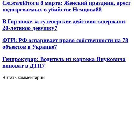
Сюжет
Итоги 8 марта: Женский праздник, арест
подозреваемых в убийстве Немцова
8
8
В Горловке за сутенерские действия задержали
20-летнюю девушку
7
ФГИ: РФ оспаривает право собственности на 78
объектов в Украине
7
Генпрокурор: Водитель из кортежа Януковича
виноват в ДТП
7
Читать комментарии