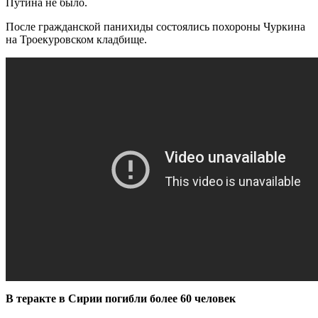
Путина не было.
После гражданской панихиды состоялись похороны Чуркина
на Троекуровском кладбище.
В теракте в Сирии погибли более 60 человек