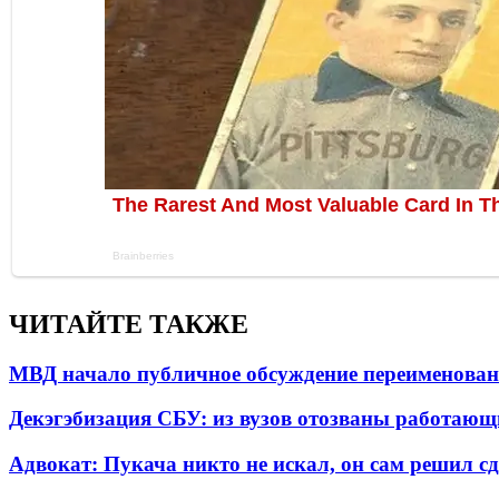
ЧИТАЙТЕ ТАКЖЕ
МВД начало публичное обсуждение переименова
Декэгэбизация СБУ: из вузов отозваны работаю
Адвокат: Пукача никто не искал, он сам решил с