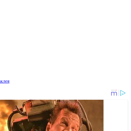
аклея