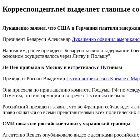
Корреспондент.net выделяет главные с
Лукашенко заявил, что США и Германия платили задержа
Президент Беларуси Александр
Лукашенко обвинил американс
Напомним, ранее президент Беларуси заявил о задержании бое
основном осуществлялось через Литву и Польшу".
Ле Пен прибыла в Москву и встретилась с Путиным
Президент России Владимир
Путин встретился в Кремле с Ма
Она приехала по приглашению комитета Госдумы РФ по между
Отметим, что информации о встрече с Путиным не было.
Российский президент заявил, что во Франции сейчас идет акт
право общаться со всеми представителями всех политических с
СМИ показали российские танки у украинской границы
Агентство Reuters опубликовало видео с десятками российски