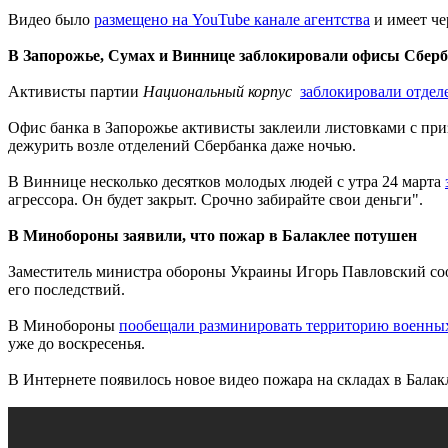
Видео было
размещено на YouTube канале агентства
и имеет ч
В Запорожье, Сумах и Виннице заблокировали офисы Сбер
Активисты партии
Национальный корпус
заблокировали отдел
Офис банка в Запорожье активисты заклеили листовками с пр
дежурить возле отделений Сбербанка даже ночью.
В Виннице несколько десятков молодых людей с утра 24 марта
агрессора. Он будет закрыт. Срочно забирайте свои деньги".
В Минобороны заявили, что пожар в Балаклее потушен
Заместитель министра обороны Украины Игорь Павловский соо
его последствий.
В Минобороны
пообещали разминировать территорию военны
уже до воскресенья.
В Интернете появилось новое видео пожара на складах в Бала