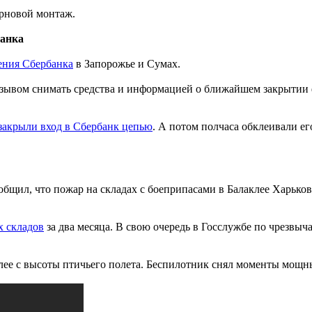
ерновой монтаж.
банка
ения Сбербанка
в Запорожье и Сумах.
изывом снимать средства и информацией о ближайшем закрытии
закрыли вход в Сбербанк цепью
. А потом полчаса обклеивали е
бщил, что пожар на складах с боеприпасами в Балаклее Харько
х складов
за два месяца. В свою очередь в Госслужбе по чрезвы
клее с высоты птичьего полета. Беспилотник снял моменты мощн