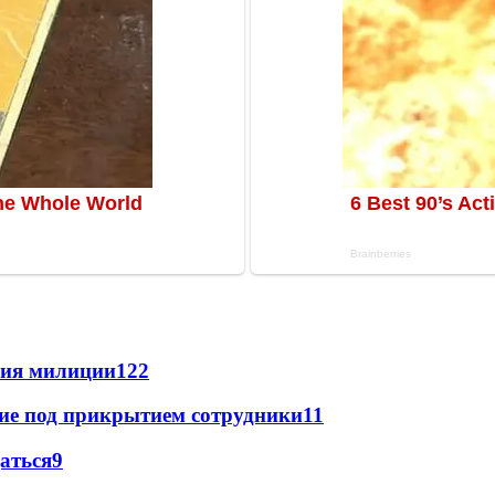
ния милиции
12
2
щие под прикрытием сотрудники
11
даться
9