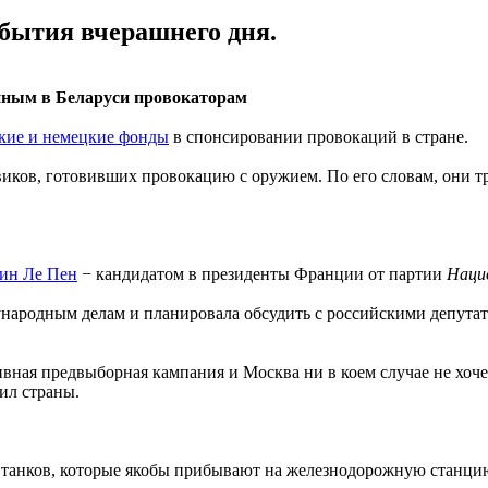
обытия вчерашнего дня.
нным в Беларуси провокаторам
кие и немецкие фонды
в спонсировании провокаций в стране.
виков, готовивших провокацию с оружием. По его словам, они 
рин Ле Пен
− кандидатом в президенты Франции от партии
Наци
народным делам и планировала обсудить с российскими депута
ивная предвыборная кампания и Москва ни в коем случае не хоче
ил страны.
х танков, которые якобы прибывают на железнодорожную станци