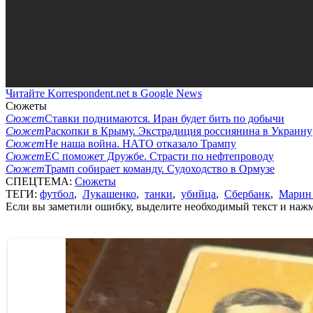
Читайте Korrespondent.net в Google News
Сюжеты
Сюжет
Ставки поднимаются. Иран будет бить по добычи
Сюжет
Раскопки в Крыму. Экстрадиция россиянина в Украину
Сюжет
Не наша война. НАТО отказало Трампу
Сюжет
ЕС поможет Дружбе. Страсти по нефтепроводу
Сюжет
Трамп собирает команду. Судоходство в Ормузе
СПЕЦТЕМА:
Сюжеты
ТЕГИ:
футбол
,
Лукашенко
,
танки
,
убийца
,
Сбербанк
,
Марин
Если вы заметили ошибку, выделите необходимый текст и нажми