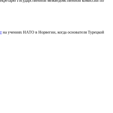
екретарю Государственной межведомственной комиссии по
.
т
на учениях НАТО в Норвегии, когда основателя Турецкой