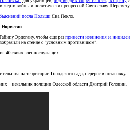
ого списка"
для украинцев,
подтвердив запрет на въезд в страну
с
ов жертв войны и политических репрессий Святославу Шеремету
объяснений посла Польши
Яна Пекло.
в Норвегии
Тайипу Эрдогану, чтобы еще раз
принести извинения за инциден
зобразили на стенде с "условным противником".
ров 40 своих военнослужащих.
тельства на территории Городского сада, перерос в потасовку.
 них − начальник полиции Одесской области Дмитрий Головин.