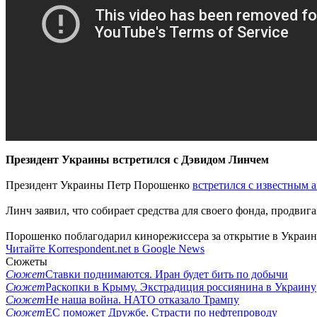
Президент Украины встретился с Дэвидом Линчем
Президент Украины Петр Порошенко
встретился с известным
Линч заявил, что собирает средства для своего фонда, продв
Порошенко поблагодарил кинорежиссера за открытие в Украин
Читайте Korrespondent.net в Google News
Сюжеты
Сюжет
Ставки поднимаются. Иран будет бить по добычи
Сюжет
Раскопки в Крыму. Экстрадиция россиянина в Украину
Сюжет
Не наша война. НАТО отказало Трампу
Сюжет
ЕС поможет Дружбе. Страсти по нефтепроводу