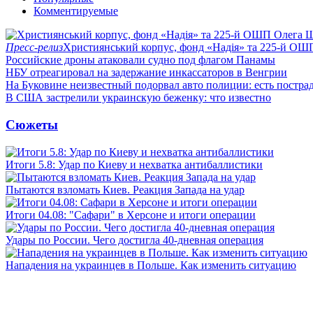
Комментируемые
Пресс-релиз
Християнський корпус, фонд «Надія» та 225-й ОШ
Российские дроны атаковали судно под флагом Панамы
НБУ отреагировал на задержание инкассаторов в Венгрии
На Буковине неизвестный подорвал авто полиции: есть постра
В США застрелили украинскую беженку: что известно
Сюжеты
Итоги 5.8: Удар по Киеву и нехватка антибаллистики
Пытаются взломать Киев. Реакция Запада на удар
Итоги 04.08: "Сафари" в Херсоне и итоги операции
Удары по России. Чего достигла 40-дневная операция
Нападения на украинцев в Польше. Как изменить ситуацию