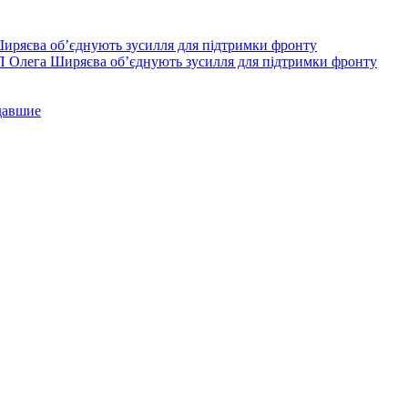
П Олега Ширяєва об’єднують зусилля для підтримки фронту
давшие