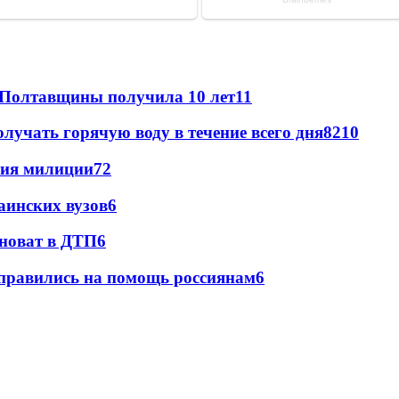
 Полтавщины получила 10 лет
11
лучать горячую воду в течение всего дня
8
210
ния милиции
7
2
аинских вузов
6
иноват в ДТП
6
правились на помощь россиянам
6