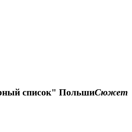
ерный список" Польши
Сюжет