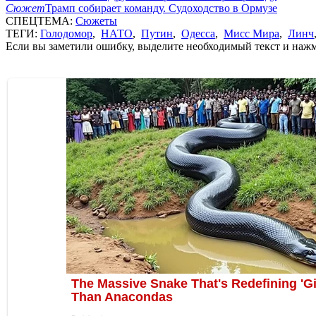
Сюжет
Трамп собирает команду. Судоходство в Ормузе
СПЕЦТЕМА:
Сюжеты
ТЕГИ:
Голодомор
,
НАТО
,
Путин
,
Одесса
,
Мисс Мира
,
Линч
Если вы заметили ошибку, выделите необходимый текст и нажми