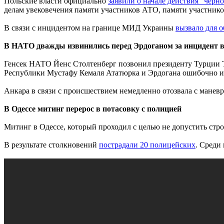
Польские власти официально
заявили о начале действия "черн
делам увековечения памяти участников АТО, памяти участник
В связи с инцидентом на границе МИД Украины
вызвало для 
В НАТО дважды извинились перед Эрдоганом за инцидент 
Генсек НАТО Йенс Столтенберг позвонил президенту Турции 
Республики Мустафу Кемаля Ататюрка и Эрдогана ошибочно и
Анкара в связи с происшествием немедленно отозвала с манев
В Одессе митинг перерос в потасовку с полицией
Митинг в Одессе, который проходил с целью не допустить строи
В результате столкновений
пострадали 20 полицейских
. Среди