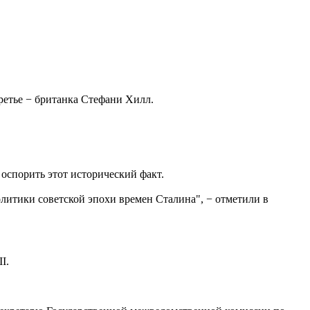
третье − британка Стефани Хилл.
оспорить этот исторический факт.
олитики советской эпохи времен Сталина", − отметили в
I.