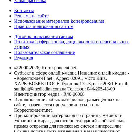
E-mail рассылка
Контакты
Реклама на сайте
Использование материалов korrespondent.net
Правила пользования сайтом
Договор пользования сайтом
Политика в сфере конфиденциальности и персональных
данных
Пользовательское соглашение
Редакция
© 2000-2026, Korrespondent.net
Субъект в сфере онлайн-медиа Название онлайн-медиа -
«КореспонденТ.net» Адрес: 02091, місто Київ,
ХАРКІВСЬКЕ ШОСЕ, будинок 172-Б, офіс 208/1 E-mail:
sunlight@mediadim.com.ua
Телефон: 044-205-43-00
Идентификатор медиа - R40-06068
Использование любых материалов, размещённых на
сайте, разрешается при условии ссылки на
Корреспондент.net.
При копировании материалов со страницы «Новости
Украины и мира», для интернет-изданий – обязательна
прямая открытая для поисковых систем гиперссылка.
Ссылка должна быть размещена в независимости от