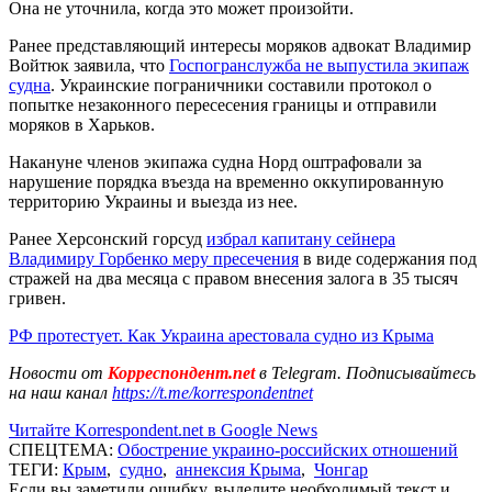
Она не уточнила, когда это может произойти.
Ранее представляющий интересы моряков адвокат Владимир
Войтюк заявила, что
Госпогранслужба не выпустила экипаж
судна
. Украинские пограничники составили протокол о
попытке незаконного пересесения границы и отправили
моряков в Харьков.
Накануне членов экипажа судна Норд оштрафовали за
нарушение порядка въезда на временно оккупированную
территорию Украины и выезда из нее.
Ранее Херсонский горсуд
избрал капитану сейнера
Владимиру Горбенко меру пресечения
в виде содержания под
стражей на два месяца с правом внесения залога в 35 тысяч
гривен.
РФ протестует. Как Украина арестовала судно из Крыма
Новости от
Корреспондент.net
в Telegram. Подписывайтесь
на наш канал
https://t.me/korrespondentnet
Читайте Korrespondent.net в Google News
СПЕЦТЕМА:
Обострение украино-российских отношений
ТЕГИ:
Крым
,
судно
,
аннексия Крыма
,
Чонгар
Если вы заметили ошибку, выделите необходимый текст и