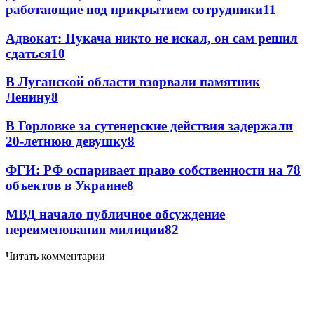
работающие под прикрытием сотрудники
11
Адвокат: Пукача никто не искал, он сам решил
сдаться
10
В Луганской области взорвали памятник
Ленину
8
В Горловке за сутенерские действия задержали
20-летнюю девушку
8
ФГИ: РФ оспаривает право собственности на 78
объектов в Украине
8
МВД начало публичное обсуждение
переименования милиции
8
2
Читать комментарии