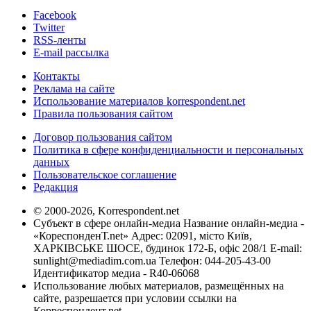
Facebook
Twitter
RSS-ленты
E-mail рассылка
Контакты
Реклама на сайте
Использование материалов korrespondent.net
Правила пользования сайтом
Договор пользования сайтом
Политика в сфере конфиденциальности и персональных
данных
Пользовательское соглашение
Редакция
© 2000-2026, Korrespondent.net
Субъект в сфере онлайн-медиа Название онлайн-медиа -
«КореспонденТ.net» Адрес: 02091, місто Київ,
ХАРКІВСЬКЕ ШОСЕ, будинок 172-Б, офіс 208/1 E-mail:
sunlight@mediadim.com.ua
Телефон: 044-205-43-00
Идентификатор медиа - R40-06068
Использование любых материалов, размещённых на
сайте, разрешается при условии ссылки на
Корреспондент.net.