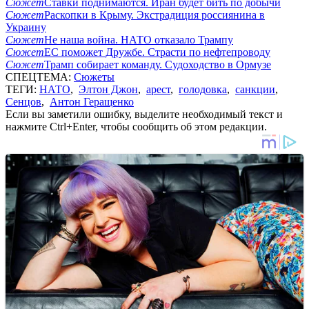
Сюжет
Ставки поднимаются. Иран будет бить по добычи
Сюжет
Раскопки в Крыму. Экстрадиция россиянина в
Украину
Сюжет
Не наша война. НАТО отказало Трампу
Сюжет
ЕС поможет Дружбе. Страсти по нефтепроводу
Сюжет
Трамп собирает команду. Судоходство в Ормузе
СПЕЦТЕМА:
Сюжеты
ТЕГИ:
НАТО
,
Элтон Джон
,
арест
,
голодовка
,
санкции
,
Сенцов
,
Антон Геращенко
Если вы заметили ошибку, выделите необходимый текст и
нажмите Ctrl+Enter, чтобы сообщить об этом редакции.