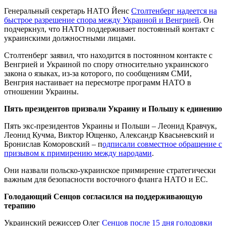
Генеральный секретарь НАТО Йенс
Столтенберг надеется на
быстрое разрешение спора между Украиной и Венгрией
. Он
подчеркнул, что НАТО поддерживает постоянный контакт с
украинскими должностными лицами.
Столтенберг заявил, что находится в постоянном контакте с
Венгрией и Украиной по спору относительно украинского
закона о языках, из-за которого, по сообщениям СМИ,
Венгрия настаивает на пересмотре программ НАТО в
отношении Украины.
Пять президентов призвали Украину и Польшу к единению
Пять экс-президентов Украины и Польши – Леонид Кравчук,
Леонид Кучма, Виктор Ющенко, Александр Квасьневский и
Бронислав Коморовский – п
одписали совместное обращение с
призывом к примирению между народами
.
Они назвали польско-украинское примирение стратегически
важным для безопасности восточного фланга НАТО и ЕС.
Голодающий Сенцов согласился на поддерживающую
терапию
Украинский режиссер Олег
Сенцов после 15 дня голодовки