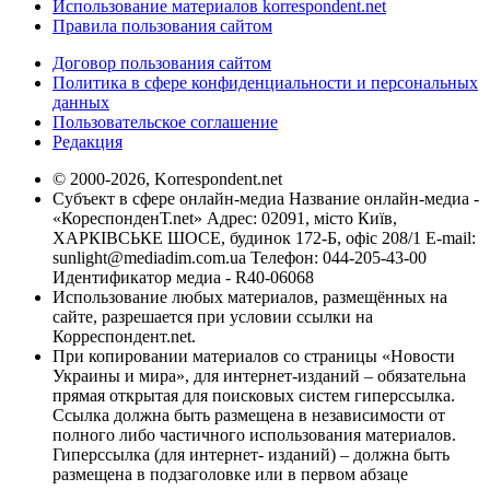
Использование материалов korrespondent.net
Правила пользования сайтом
Договор пользования сайтом
Политика в сфере конфиденциальности и персональных
данных
Пользовательское соглашение
Редакция
© 2000-2026, Korrespondent.net
Субъект в сфере онлайн-медиа Название онлайн-медиа -
«КореспонденТ.net» Адрес: 02091, місто Київ,
ХАРКІВСЬКЕ ШОСЕ, будинок 172-Б, офіс 208/1 E-mail:
sunlight@mediadim.com.ua
Телефон: 044-205-43-00
Идентификатор медиа - R40-06068
Использование любых материалов, размещённых на
сайте, разрешается при условии ссылки на
Корреспондент.net.
При копировании материалов со страницы «Новости
Украины и мира», для интернет-изданий – обязательна
прямая открытая для поисковых систем гиперссылка.
Ссылка должна быть размещена в независимости от
полного либо частичного использования материалов.
Гиперссылка (для интернет- изданий) – должна быть
размещена в подзаголовке или в первом абзаце