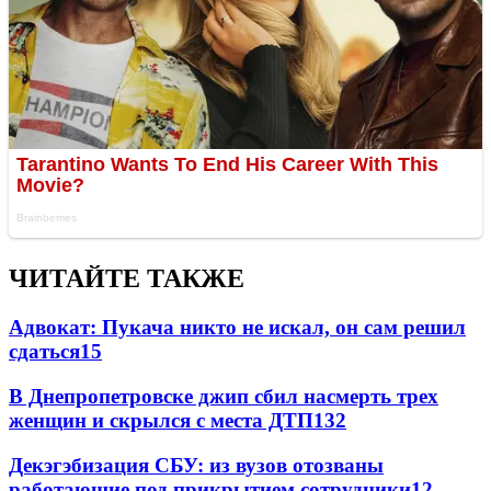
ЧИТАЙТЕ ТАКЖЕ
Адвокат: Пукача никто не искал, он сам решил
сдаться
15
В Днепропетровске джип сбил насмерть трех
женщин и скрылся с места ДТП
13
2
Декэгэбизация СБУ: из вузов отозваны
работающие под прикрытием сотрудники
12