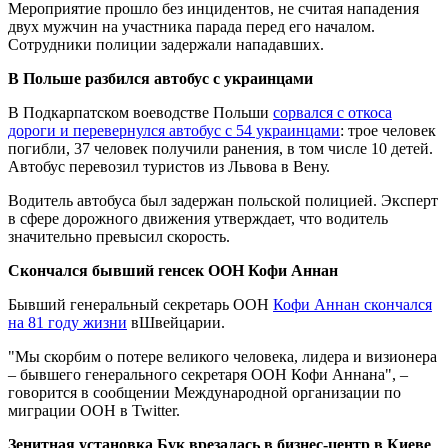
Мероприятие прошло без инцидентов, не считая нападения
двух мужчин на участника парада перед его началом.
Сотрудники полиции задержали нападавших.
В Польше разбился автобус с украинцами
В Подкарпатском воеводстве Польши
сорвался с откоса
дороги и перевернулся автобус с 54 украинцами
: трое человек
погибли, 37 человек получили ранения, в том числе 10 детей.
Автобус перевозил туристов из Львова в Вену.
Водитель автобуса был задержан польской полицией. Эксперт
в сфере дорожного движения утверждает, что водитель
значительно превысил скорость.
Скончался бывший генсек ООН Кофи Аннан
Бывший генеральный секретарь ООН
Кофи Аннан скончался
на 81 году жизни
вШвейцарии.
"Мы скорбим о потере великого человека, лидера и визионера
– бывшего генерального секретаря ООН Кофи Аннана", –
говорится в сообщении Международной организации по
миграции ООН в Twitter.
Зенитная установка Бук врезалась в бизнес-центр в Киеве