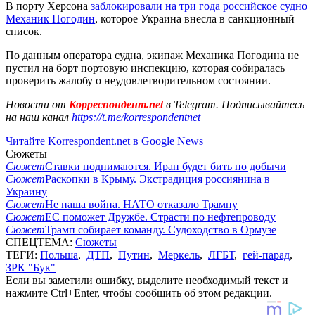
В порту Херсона
заблокировали на три года российское судно
Механик Погодин
, которое Украина внесла в санкционный
список.
По данным оператора судна, экипаж Механика Погодина не
пустил на борт портовую инспекцию, которая собиралась
проверить жалобу о неудовлетворительном состоянии.
Новости от
Корреспондент.net
в Telegram. Подписывайтесь
на наш канал
https://t.me/korrespondentnet
Читайте Korrespondent.net в Google News
Сюжеты
Сюжет
Ставки поднимаются. Иран будет бить по добычи
Сюжет
Раскопки в Крыму. Экстрадиция россиянина в
Украину
Сюжет
Не наша война. НАТО отказало Трампу
Сюжет
ЕС поможет Дружбе. Страсти по нефтепроводу
Сюжет
Трамп собирает команду. Судоходство в Ормузе
СПЕЦТЕМА:
Сюжеты
ТЕГИ:
Польша
,
ДТП
,
Путин
,
Меркель
,
ЛГБТ
,
гей-парад
,
ЗРК "Бук"
Если вы заметили ошибку, выделите необходимый текст и
нажмите Ctrl+Enter, чтобы сообщить об этом редакции.