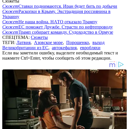
Сюжеты
Сюжет
Ставки поднимаются. Иран будет бить по добычи
Сюжет
Раскопки в Крыму. Экстрадиция россиянина в
Украину
Сюжет
Не наша война. НАТО отказало Трампу
Сюжет
ЕС поможет Дружбе. Страсти по нефтепроводу
Сюжет
Трамп собирает команду. Судоходство в Ормузе
СПЕЦТЕМА:
Сюжеты
ТЕГИ:
Латвия
,
Азовское море
,
Порошенко
,
выход
Великобритании из ЕС
,
автокефалия
,
евробляхи
Если вы заметили ошибку, выделите необходимый текст и
нажмите Ctrl+Enter, чтобы сообщить об этом редакции.