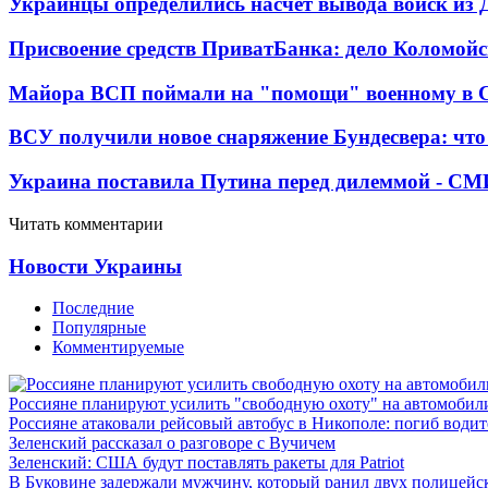
Украинцы определились насчет вывода войск из 
Присвоение средств ПриватБанка: дело Коломойс
Майора ВСП поймали на "помощи" военному в
ВСУ получили новое снаряжение Бундесвера: что
Украина поставила Путина перед дилеммой - СМ
Читать комментарии
Новости Украины
Последние
Популярные
Комментируемые
Россияне планируют усилить "свободную охоту" на автомобил
Россияне атаковали рейсовый автобус в Никополе: погиб водит
Зеленский рассказал о разговоре с Вучичем
Зеленский: США будут поставлять ракеты для Patriot
В Буковине задержали мужчину, который ранил двух полицейс