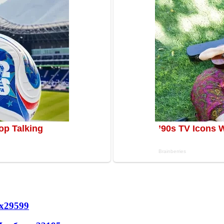
х
29599