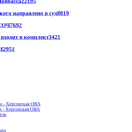
Донбасса
22195
кого направлено в суд
8019
 СОЧ
7692
 входит в комплект
3421
И
2951
и - Херсонская ОВА
ель
ких