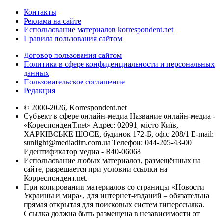
Контакты
Реклама на сайте
Использование материалов korrespondent.net
Правила пользования сайтом
Договор пользования сайтом
Политика в сфере конфиденциальности и персональных
данных
Пользовательское соглашение
Редакция
© 2000-2026, Korrespondent.net
Субъект в сфере онлайн-медиа Название онлайн-медиа -
«КореспонденТ.net» Адрес: 02091, місто Київ,
ХАРКІВСЬКЕ ШОСЕ, будинок 172-Б, офіс 208/1 E-mail:
sunlight@mediadim.com.ua
Телефон: 044-205-43-00
Идентификатор медиа - R40-06068
Использование любых материалов, размещённых на
сайте, разрешается при условии ссылки на
Корреспондент.net.
При копировании материалов со страницы «Новости
Украины и мира», для интернет-изданий – обязательна
прямая открытая для поисковых систем гиперссылка.
Ссылка должна быть размещена в независимости от