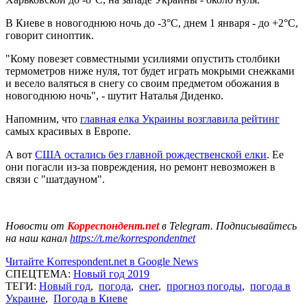
В Киеве в новогоднюю ночь до -3°С, днем ​​1 января - до +2°С,
говорит синоптик.
"Кому повезет совместными усилиями опустить столбики
термометров ниже нуля, тот будет играть мокрыми снежками
и весело валяться в ​​снегу со своим предметом обожания в
новогоднюю ночь", - шутит Наталья Диденко.
Напомним, что
главная елка Украины возглавила рейтинг
самых красивых в Европе.
А вот
США остались без главной рождественской елки
. Ее
они погасли из-за повреждения, но ремонт невозможен в
связи с "шатдауном".
Новости от
Корреспондент.net
в Telegram. Подписывайтесь
на наш канал
https://t.me/korrespondentnet
Читайте Korrespondent.net в Google News
СПЕЦТЕМА:
Новый год 2019
ТЕГИ:
Новый год
,
погода
,
снег
,
прогноз погоды
,
погода в
Украине
,
Погода в Киеве