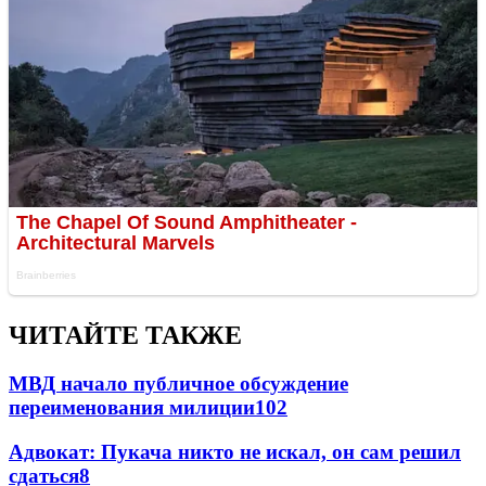
ЧИТАЙТЕ ТАКЖЕ
МВД начало публичное обсуждение
переименования милиции
10
2
Адвокат: Пукача никто не искал, он сам решил
сдаться
8