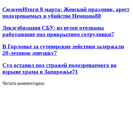
Сюжет
Итоги 8 марта: Женский праздник, арест
подозреваемых в убийстве Немцова
8
8
Декэгэбизация СБУ: из вузов отозваны
работающие под прикрытием сотрудники
7
В Горловке за сутенерские действия задержали
20-летнюю девушку
7
Суд оставил под стражей подозреваемого во
взрыве храма в Запорожье
7
1
Читать комментарии