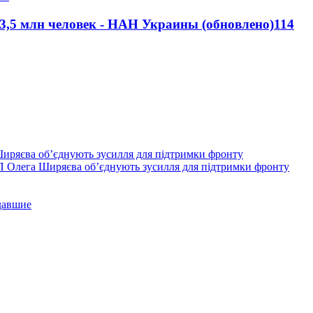
 3,5 млн человек - НАН Украины (обновлено)
11
4
П Олега Ширяєва об’єднують зусилля для підтримки фронту
давшие