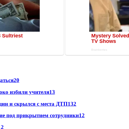
даться
20
око избили учителя
13
щин и скрылся с места ДТП
13
2
щие под прикрытием сотрудники
12
12