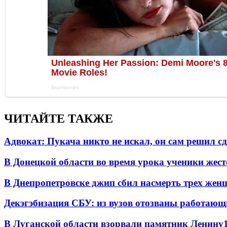
ЧИТАЙТЕ ТАКЖЕ
Адвокат: Пукача никто не искал, он сам решил с
В Донецкой области во время урока ученики жест
В Днепропетровске джип сбил насмерть трех жен
Декэгэбизация СБУ: из вузов отозваны работаю
В Луганской области взорвали памятник Ленину