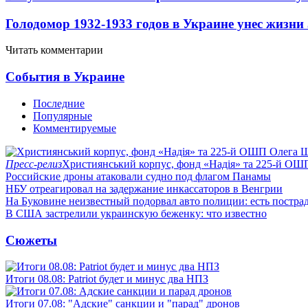
Голодомор 1932-1933 годов в Украине унес жизни
Читать комментарии
События в Украине
Последние
Популярные
Комментируемые
Пресс-релиз
Християнський корпус, фонд «Надія» та 225-й ОШ
Российские дроны атаковали судно под флагом Панамы
НБУ отреагировал на задержание инкассаторов в Венгрии
На Буковине неизвестный подорвал авто полиции: есть постра
В США застрелили украинскую беженку: что известно
Сюжеты
Итоги 08.08: Patriot будет и минус два НПЗ
Итоги 07.08: "Адские" санкции и "парад" дронов