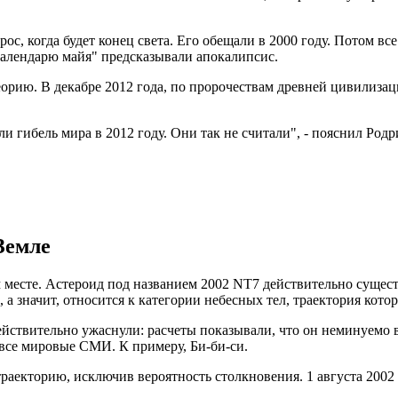
ос, когда будет конец света. Его обещали в 2000 году. Потом в
 календарю майя" предсказывали апокалипсис.
еорию. В декабре 2012 года, по пророчествам древней цивилиза
ли гибель мира в 2012 году. Они так не считали", - пояснил Ро
Земле
месте. Астероид под названием 2002 NT7 действительно существу
а значит, относится к категории небесных тел, траектория кото
ствительно ужаснули: расчеты показывали, что он неминуемо вр
е все мировые СМИ. К примеру, Би-би-си.
раекторию, исключив вероятность столкновения. 1 августа 2002