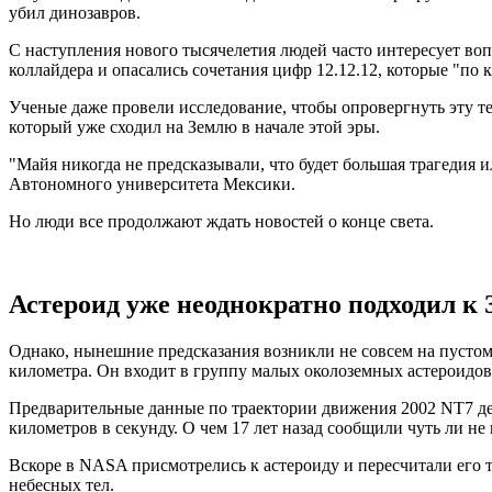
убил динозавров.
С наступления нового тысячелетия людей часто интересует вопр
коллайдера и опасались сочетания цифр 12.12.12, которые "по
Ученые даже провели исследование, чтобы опровергнуть эту т
который уже сходил на Землю в начале этой эры.
"Майя никогда не предсказывали, что будет большая трагедия и
Автономного университета Мексики.
Но люди все продолжают ждать новостей о конце света.
Астероид уже неоднократно подходил к 
Однако, нынешние предсказания возникли не совсем на пустом 
километра. Он входит в группу малых околоземных астероидов, 
Предварительные данные по траектории движения 2002 NТ7 дей
километров в секунду. О чем 17 лет назад сообщили чуть ли н
Вскоре в NASA присмотрелись к астероиду и пересчитали его т
небесных тел.