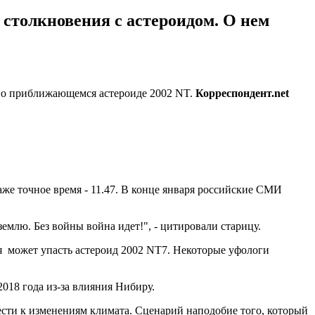
т столкновения с астероидом. О нем
х о приближающемся астероиде 2002 NT.
Корреспондент.net
аже точное время - 11.47. В конце января российские СМИ
 землю. Без войны война идет!", - цитировали старицу.
я может упасть астероид 2002 NT7. Некоторые уфологи
018 года из-за влияния Нибиру.
ести к изменениям климата. Сценарий наподобие того, который