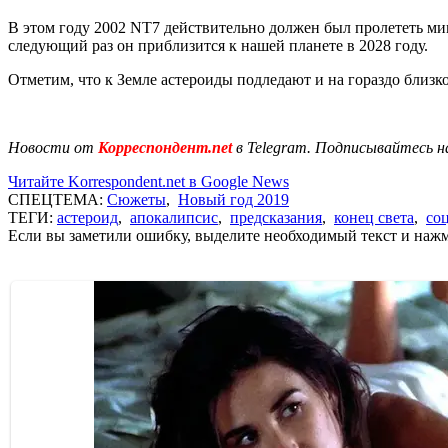
В этом году 2002 NТ7 действительно должен был пролететь мим
следующий раз он приблизится к нашей планете в 2028 году.
Отметим, что к Земле астероиды подледают и на гораздо близко
Новости от
Корреспондент.net
в Telegram. Подписывайтесь н
Читайте Korrespondent.net в Google News
СПЕЦТЕМА:
Сюжеты
,
Новый год 2019
ТЕГИ:
астероид
,
апокалипсис
,
предсказания
,
конец света
,
со
Если вы заметили ошибку, выделите необходимый текст и нажми