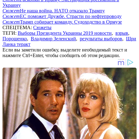
Украину
Сюжет
Не наша война. НАТО отказало Трампу
Сюжет
ЕС поможет Дружбе. Страсти по нефтепроводу
Сюжет
Трамп собирает команду. Судоходство в Ормузе
СПЕЦТЕМА:
Сюжеты
ТЕГИ:
Выборы Президента Украины 2019 новости
,
взрыв
,
Порошенко
,
Владимир Зеленский
,
результаты выборов
,
Шри
Ланка теракт
Если вы заметили ошибку, выделите необходимый текст и
нажмите Ctrl+Enter, чтобы сообщить об этом редакции.