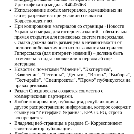
Идентификатор медиа - R40-06068
Использование любых материалов, размещённых на
сайте, разрешается при условии ссылки на
Корреспондент.net.
При копировании материалов со страницы «Новости
Украины и мира», для интернет-изданий – обязательна
прямая открытая для поисковых систем гиперссылка.
Ссылка должна быть размещена в независимости от
полного либо частичного использования материалов.
Гиперссылка (для интернет- изданий) – должна быть
размещена в подзаголовке или в первом абзаце
материала.
Новости с пометками "Мнение", "Экспертиза",
"Заявление", "Регионы", "Деньги", "Власть", "Выборы",
"Тест-драйв", "Спецпроекты", "Промо" публикуются на
правах рекламы.
Раздел Спецпроекты создается совместно с
коммерческими партнерами.
Любое копирование, публикация, републикация и
другое распространение информации, которое содержит
ссылку на "Интерфакс-Украина", EPA / UPG, строго
воспрещается.
Владелец веб-страницы в разделе Я- Корреспондент
является автор публикации.
Любое копирование, перепечатка и воспроизведение