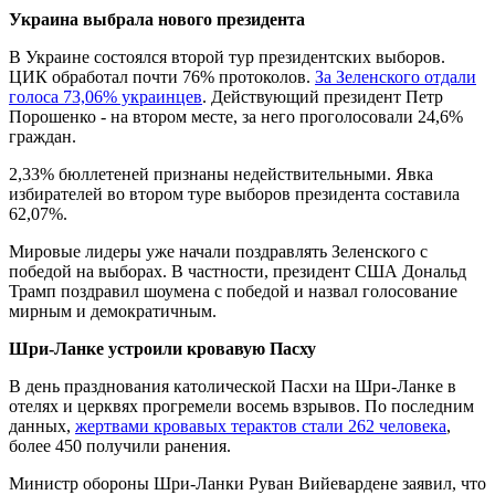
Украина выбрала нового президента
В Украине состоялся второй тур президентских выборов.
ЦИК обработал почти 76% протоколов.
За Зеленского отдали
голоса 73,06% украинцев
. Действующий президент Петр
Порошенко - на втором месте, за него проголосовали 24,6%
граждан.
2,33% бюллетеней признаны недействительными. Явка
избирателей во втором туре выборов президента составила
62,07%.
Мировые лидеры уже начали поздравлять Зеленского с
победой на выборах. В частности, президент США Дональд
Трамп поздравил шоумена с победой и назвал голосование
мирным и демократичным.
Шри-Ланке устроили кровавую Пасху
В день празднования католической Пасхи на Шри-Ланке в
отелях и церквях прогремели восемь взрывов. По последним
данных,
жертвами кровавых терактов стали 262 человека
,
более 450 получили ранения.
Министр обороны Шри-Ланки Руван Вийевардене заявил, что