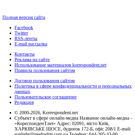
Полная версия сайта
Facebook
Twitter
RSS-ленты
E-mail рассылка
Контакты
Реклама на сайте
Использование материалов korrespondent.net
Правила пользования сайтом
Договор пользования сайтом
Политика в сфере конфиденциальности и персональных
данных
Пользовательское соглашение
Редакция
© 2000-2026, Korrespondent.net
Субъект в сфере онлайн-медиа Название онлайн-медиа -
«КореспонденТ.net» Адрес: 02091, місто Київ,
ХАРКІВСЬКЕ ШОСЕ, будинок 172-Б, офіс 208/1 E-mail:
sunlight@mediadim.com.ua
Телефон: 044-205-43-00