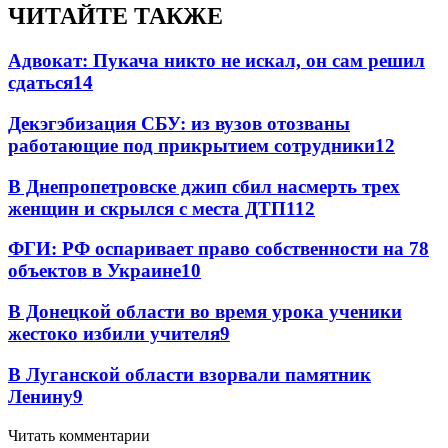
ЧИТАЙТЕ ТАКЖЕ
Адвокат: Пукача никто не искал, он сам решил
сдаться
14
Декэгэбизация СБУ: из вузов отозваны
работающие под прикрытием сотрудники
12
В Днепропетровске джип сбил насмерть трех
женщин и скрылся с места ДТП
11
2
ФГИ: РФ оспаривает право собственности на 78
объектов в Украине
10
В Донецкой области во время урока ученики
жестоко избили учителя
9
В Луганской области взорвали памятник
Ленину
9
Читать комментарии