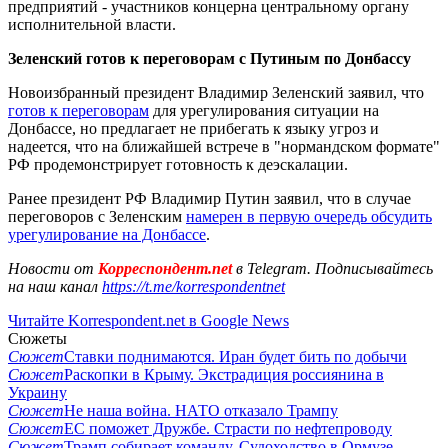
предприятий - участников концерна центральному органу
исполнительной власти.
Зеленский готов к переговорам с Путиным по Донбассу
Новоизбранный президент Владимир Зеленский заявил, что
готов к переговорам
для урегулирования ситуации на
Донбассе, но предлагает не прибегать к языку угроз и
надеется, что на ближайшей встрече в "нормандском формате"
РФ продемонстрирует готовность к деэскалации.
Ранее президент РФ Владимир Путин заявил, что в случае
переговоров с Зеленским
намерен в первую очередь обсудить
урегулирование на Донбассе
.
Новости от
Корреспондент.net
в Telegram. Подписывайтесь
на наш канал
https://t.me/korrespondentnet
Читайте Korrespondent.net в Google News
Сюжеты
Сюжет
Ставки поднимаются. Иран будет бить по добычи
Сюжет
Раскопки в Крыму. Экстрадиция россиянина в
Украину
Сюжет
Не наша война. НАТО отказало Трампу
Сюжет
ЕС поможет Дружбе. Страсти по нефтепроводу
Сюжет
Трамп собирает команду. Судоходство в Ормузе