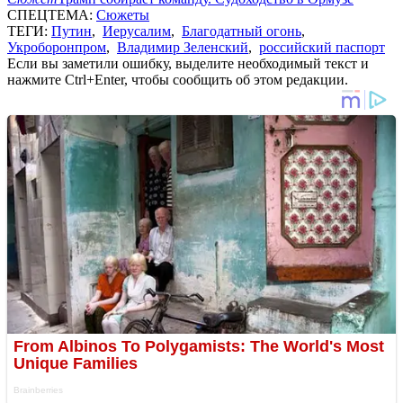
СПЕЦТЕМА:
Сюжеты
ТЕГИ:
Путин
,
Иерусалим
,
Благодатный огонь
,
Укроборонпром
,
Владимир Зеленский
,
российский паспорт
Если вы заметили ошибку, выделите необходимый текст и
нажмите Ctrl+Enter, чтобы сообщить об этом редакции.