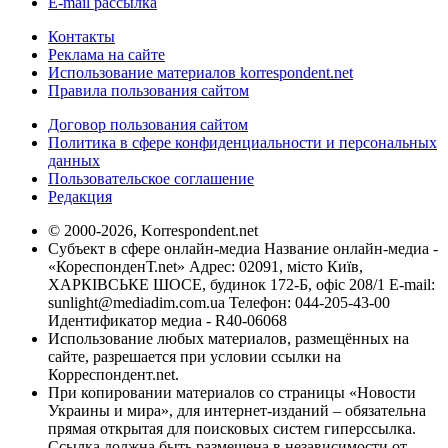
E-mail рассылка
Контакты
Реклама на сайте
Использование материалов korrespondent.net
Правила пользования сайтом
Договор пользования сайтом
Политика в сфере конфиденциальности и персональных
данных
Пользовательское соглашение
Редакция
© 2000-2026, Korrespondent.net
Субъект в сфере онлайн-медиа Название онлайн-медиа -
«КореспонденТ.net» Адрес: 02091, місто Київ,
ХАРКІВСЬКЕ ШОСЕ, будинок 172-Б, офіс 208/1 E-mail:
sunlight@mediadim.com.ua
Телефон: 044-205-43-00
Идентификатор медиа - R40-06068
Использование любых материалов, размещённых на
сайте, разрешается при условии ссылки на
Корреспондент.net.
При копировании материалов со страницы «Новости
Украины и мира», для интернет-изданий – обязательна
прямая открытая для поисковых систем гиперссылка.
Ссылка должна быть размещена в независимости от