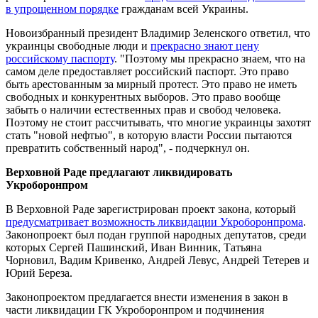
в упрощенном порядке
гражданам всей Украины.
Новоизбранный президент Владимир Зеленского ответил, что
украинцы свободные люди и
прекрасно знают цену
российскому паспорту
. "Поэтому мы прекрасно знаем, что на
самом деле предоставляет российский паспорт. Это право
быть арестованным за мирный протест. Это право не иметь
свободных и конкурентных выборов. Это право вообще
забыть о наличии естественных прав и свобод человека.
Поэтому не стоит рассчитывать, что многие украинцы захотят
стать "новой нефтью", в которую власти России пытаются
превратить собственный народ", - подчеркнул он.
Верховной Раде предлагают ликвидировать
Укроборонпром
В Верховной Раде зарегистрирован проект закона, который
предусматривает возможность ликвидации Укроборонпрома
.
Законопроект был подан группой народных депутатов, среди
которых Сергей Пашинский, Иван Винник, Татьяна
Чорновил, Вадим Кривенко, Андрей Левус, Андрей Тетерев и
Юрий Береза.
Законопроектом предлагается внести изменения в закон в
части ликвидации ГК Укроборонпром и подчинения