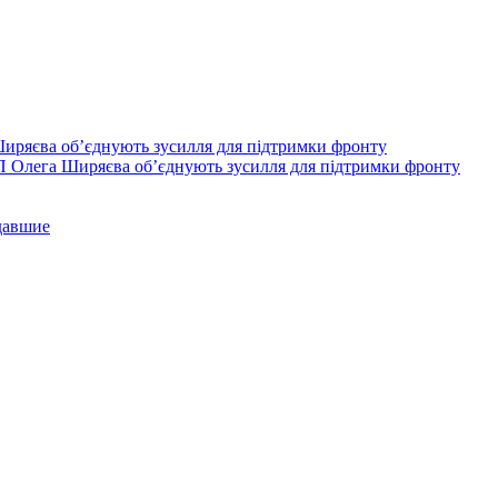
П Олега Ширяєва об’єднують зусилля для підтримки фронту
давшие