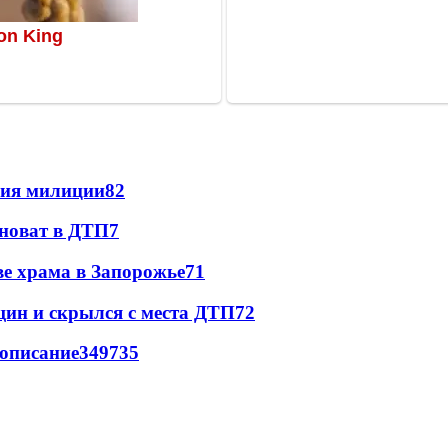
ния милиции
8
2
иноват в ДТП
7
ве храма в Запорожье
7
1
щин и скрылся с места ДТП
7
2
вописание
349
7
35