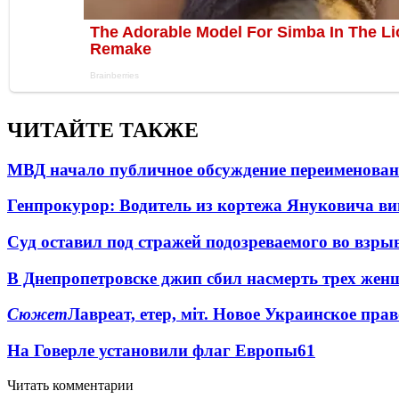
ЧИТАЙТЕ ТАКЖЕ
МВД начало публичное обсуждение переименова
Генпрокурор: Водитель из кортежа Януковича в
Суд оставил под стражей подозреваемого во взры
В Днепропетровске джип сбил насмерть трех жен
Сюжет
Лавреат, етер, міт. Новое Украинское пра
На Говерле установили флаг Европы
6
1
Читать комментарии