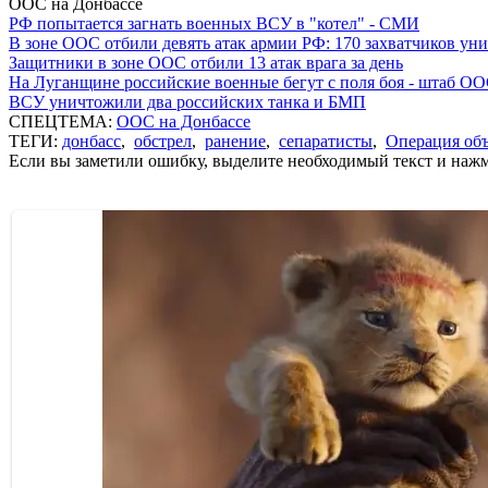
ООС на Донбассе
РФ попытается загнать военных ВСУ в "котел" - СМИ
В зоне ООС отбили девять атак армии РФ: 170 захватчиков у
Защитники в зоне ООС отбили 13 атак врага за день
На Луганщине российские военные бегут с поля боя - штаб О
ВСУ уничтожили два российских танка и БМП
СПЕЦТЕМА:
ООС на Донбассе
ТЕГИ:
донбасс
,
обстрел
,
ранение
,
сепаратисты
,
Операция об
Если вы заметили ошибку, выделите необходимый текст и нажми