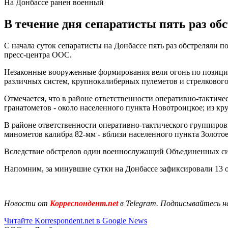
На Донбассе ранен военный
В течение дня сепаратисты пять раз об
С начала суток сепаратисты на Донбассе пять раз обстреляли
пресс-центра ООС.
Незаконные вооруженные формирования вели огонь по позиция
различных систем, крупнокалиберных пулеметов и стрелкового
Отмечается, что в районе ответственности оперативно-тактич
гранатометов - около населенного пункта Новотроицкое; из кр
В районе ответственности оперативно-тактического группиро
минометов калибра 82-мм - вблизи населенного пункта Золотое
Вследствие обстрелов один военнослужащий Объединенных си
Напомним, за минувшие сутки на Донбассе зафиксировали 13 о
Новости от
Корреспондент.net
в Telegram. Подписывайтесь н
Читайте Korrespondent.net в Google News