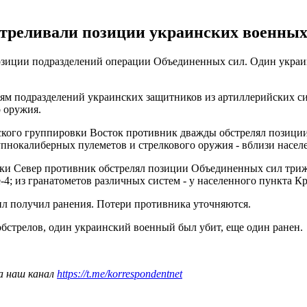
стреливали позиции украинских военных,
 позиции подразделений операции Объединенных сил. Один украи
м подразделений украинских защитников из артиллерийских сис
 оружия.
еского группировки Восток противник дважды обстрелял позици
упнокалиберных пулеметов и стрелкового оружия - вблизи насел
вки Север противник обстрелял позиции Объединенных сил триж
-4; из гранатометов различных систем - у населенного пункта К
л получил ранения. Потери противника уточняются.
бстрелов, один украинский военный был убит, еще один ранен.
а наш канал
https://t.me/korrespondentnet