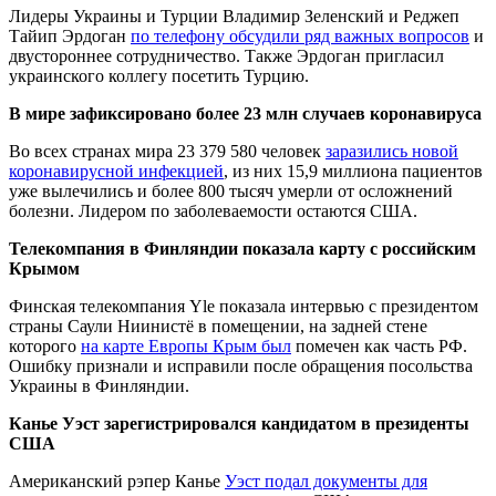
Лидеры Украины и Турции Владимир Зеленский и Реджеп
Тайип Эрдоган
по телефону обсудили ряд важных вопросов
и
двустороннее сотрудничество. Также Эрдоган пригласил
украинского коллегу посетить Турцию.
В мире зафиксировано более 23 млн случаев коронавируса
Во всех странах мира 23 379 580 человек
заразились новой
коронавирусной инфекцией
, из них 15,9 миллиона пациентов
уже вылечились и более 800 тысяч умерли от осложнений
болезни. Лидером по заболеваемости остаются США.
Телекомпания в Финляндии показала карту с российским
Крымом
Финская телекомпания Yle показала интервью с президентом
страны Саули Ниинистё в помещении, на задней стене
которого
на карте Европы Крым был
помечен как часть РФ.
Ошибку признали и исправили после обращения посольства
Украины в Финляндии.
Канье Уэст зарегистрировался кандидатом в президенты
США
Американский рэпер Канье
Уэст подал документы для