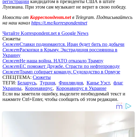
регистрации
кандидатом в президенты США в штате
Луизиана. При этом сам музыкант не верит в свою победу.
Новости от
Корреспондент.net
в Telegram. Подписывайтесь
на наш канал
https://t.me/korrespondentnet
Читайте Korrespondent.net в Google News
Сюжеты
Сюжет
Ставки поднимаются. Иран будет бить по добычи
Сюжет
Раскопки в Крыму. Экстрадиция россиянина в
Украину
Сюжет
Не наша война. НАТО отказало Трампу
Сюжет
ЕС поможет Дружбе. Страсти по нефтепроводу
Сюжет
Трамп собирает команду. Судоходство в Ормузе
СПЕЦТЕМА:
Сюжеты
ТЕГИ:
Беларусь
,
Турция
,
Финляндия
,
Канье Уэст
,
флаг
Украины
,
Коронавирус
,
Коронавирус в Украине
Если вы заметили ошибку, выделите необходимый текст и
нажмите Ctrl+Enter, чтобы сообщить об этом редакции.