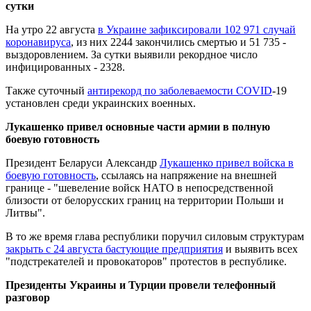
сутки
На утро 22 августа
в Украине зафиксировали 102 971 случай
коронавируса
, из них 2244 закончились смертью и 51 735 -
выздоровлением. За сутки выявили рекордное число
инфицированных - 2328.
Также суточный
антирекорд по заболеваемости COVID
-19
установлен среди украинских военных.
Лукашенко привел основные части армии в полную
боевую готовность
Президент Беларуси Александр
Лукашенко привел войска в
боевую готовность
, ссылаясь на напряжение на внешней
границе - "шевеление войск НАТО в непосредственной
близости от белорусских границ на территории Польши и
Литвы".
В то же время глава республики поручил силовым структурам
закрыть с 24 августа бастующие предприятия
и выявить всех
"подстрекателей и провокаторов" протестов в республике.
Президенты Украины и Турции провели телефонный
разговор