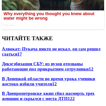
ЧИТАЙТЕ ТАКЖЕ
Адвокат: Пукача никто не искал, он сам решил
сдаться
17
Декэгэбизация СБУ: из вузов отозваны
работающие под прикрытием сотрудники
12
В Донецкой области во время урока ученики
жестоко избили учителя
12
В Днепропетровске джип сбил насмерть трех
женщин и скрылся с места ДТП
12
2