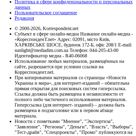
Политика в сфере конфиденциальности и персональных
данных
Пользовательское соглашение
Редакция
© 2000-2026, Korrespondent.net
Субъект в сфере онлайн-медиа Название онлайн-медиа -
«КореспонденТ.net» Адрес: 02091, місто Київ,
ХАРКІВСЬКЕ ШОСЕ, будинок 172-Б, офіс 208/1 E-mail:
sunlight@mediadim.com.ua
Телефон: 044-205-43-00
Идентификатор медиа - R40-06068
Использование любых материалов, размещённых на
сайте, разрешается при условии ссылки на
Корреспондент.net.
При копировании материалов со страницы «Новости
Украины и мира», для интернет-изданий – обязательна
прямая открытая для поисковых систем гиперссылка.
Ссылка должна быть размещена в независимости от
полного либо частичного использования материалов.
Гиперссылка (для интернет- изданий) – должна быть
размещена в подзаголовке или в первом абзаце
материала.
Новости с пометками "Мнение", "Экспертиза",
"Заявление", "Регионы", "Деньги", "Власть", "Выборы",
"Тест-драйв", "Спецпроекты", "Промо" публикуются на