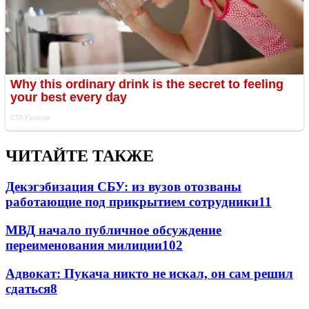
ЧИТАЙТЕ ТАКЖЕ
Декэгэбизация СБУ: из вузов отозваны
работающие под прикрытием сотрудники
11
МВД начало публичное обсуждение
переименования милиции
10
2
Адвокат: Пукача никто не искал, он сам решил
сдаться
8