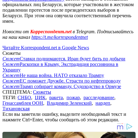
официальных лиц Беларуси, которые участвовали в жестоком
подавлении протестов после президентских выборов в
Беларуси. При этом она озвучила соответственный перечень
имен.
Новости от
Корреспондент.net
в Telegram. Подписывайтесь
на наш канал
https://t.me/korrespondentnet
Читайте Korrespondent.net в Google News
Сюжеты
Сюжет
Ставки поднимаются. Иран будет бить по добычи
Сюжет
Раскопки в Крыму. Экстрадиция россиянина в
Украину
Сюжет
Не наша война. НАТО отказало Трампу
Сюжет
ЕС поможет Дружбе. Страсти по нефтепроводу
Сюжет
Трамп собирает команду. Судоходство в Ормузе
СПЕЦТЕМА:
Сюжеты
ТЕГИ:
СНБО
,
ЦИК
,
ракета
,
пожар
,
расследование
,
Генассамблея ООН
,
Владимир Зеленский
,
нардеп
,
Тихановская
Если вы заметили ошибку, выделите необходимый текст и
нажмите Ctrl+Enter, чтобы сообщить об этом редакции.