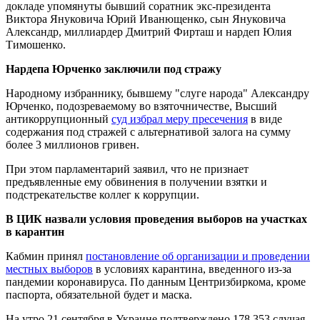
докладе упомянуты бывший соратник экс-президента
Виктора Януковича Юрий Иванющенко, сын Януковича
Александр, миллиардер Дмитрий Фирташ и нардеп Юлия
Тимошенко.
Нардепа Юрченко заключили под стражу
Народному избраннику, бывшему "слуге народа" Александру
Юрченко, подозреваемому во взяточничестве, Высший
антикоррупционный
суд избрал меру пресечения
в виде
содержания под стражей с альтернативой залога на сумму
более 3 миллионов гривен.
При этом парламентарий заявил, что не признает
предъявленные ему обвинения в получении взятки и
подстрекательстве коллег к коррупции.
В ЦИК назвали условия проведения выборов на участках
в карантин
Кабмин принял
постановление об организации и проведении
местных выборов
в условиях карантина, введенного из-за
пандемии коронавируса. По данным Центризбиркома, кроме
паспорта, обязательной будет и маска.
На утро 21 сентября в Украине подтверждено 178 353 случая