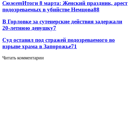
Сюжет
Итоги 8 марта: Женский праздник, арест
подозреваемых в убийстве Немцова
8
8
В Горловке за сутенерские действия задержали
20-летнюю девушку
7
Суд оставил под стражей подозреваемого во
взрыве храма в Запорожье
7
1
Читать комментарии