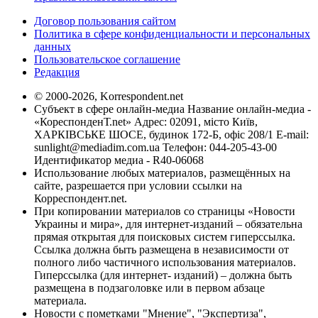
Договор пользования сайтом
Политика в сфере конфиденциальности и персональных
данных
Пользовательское соглашение
Редакция
© 2000-2026, Korrespondent.net
Субъект в сфере онлайн-медиа Название онлайн-медиа -
«КореспонденТ.net» Адрес: 02091, місто Київ,
ХАРКІВСЬКЕ ШОСЕ, будинок 172-Б, офіс 208/1 E-mail:
sunlight@mediadim.com.ua
Телефон: 044-205-43-00
Идентификатор медиа - R40-06068
Использование любых материалов, размещённых на
сайте, разрешается при условии ссылки на
Корреспондент.net.
При копировании материалов со страницы «Новости
Украины и мира», для интернет-изданий – обязательна
прямая открытая для поисковых систем гиперссылка.
Ссылка должна быть размещена в независимости от
полного либо частичного использования материалов.
Гиперссылка (для интернет- изданий) – должна быть
размещена в подзаголовке или в первом абзаце
материала.
Новости с пометками "Мнение", "Экспертиза",