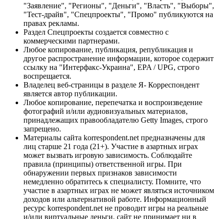
"Заявление", "Регионы", "Деньги", "Власть", "Выборы",
"Тест-драйв", "Спецпроекты", "Промо" публикуются на
правах рекламы.
Раздел Спецпроекты создается совместно с
коммерческими партнерами.
Любое копирование, публикация, републикация и
другое распространение информации, которое содержит
ссылку на "Интерфакс-Украина", EPA / UPG, строго
воспрещается.
Владелец веб-страницы в разделе Я- Корреспондент
является автор публикации.
Любое копирование, перепечатка и воспроизведение
фотографий и/или аудиовизуальных материалов,
принадлежащих правообладателю Getty Images, строго
запрещено.
Материалы сайта korrespondent.net предназначены для
лиц старше 21 года (21+). Участие в азартных играх
может вызвать игровую зависимость. Соблюдайте
правила (принципы) ответственной игры. При
обнаружении первых признаков зависимости
немедленно обратитесь к специалисту. Помните, что
участие в азартных играх не может являться источником
доходов или альтернативой работе. Информационный
ресурс korrespondent.net не проводит игры на реальные
и/или виртуальные деньги, сайт не принимает ни в