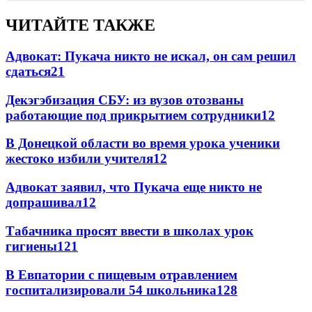
ЧИТАЙТЕ ТАКЖЕ
Адвокат: Пукача никто не искал, он сам решил
сдаться
21
Декэгэбизация СБУ: из вузов отозваны
работающие под прикрытием сотрудники
12
В Донецкой области во время урока ученики
жестоко избили учителя
12
Адвокат заявил, что Пукача еще никто не
допрашивал
12
Табачника просят ввести в школах урок
гигиены
12
1
В Евпатории с пищевым отравлением
госпитализировали 54 школьника
12
8