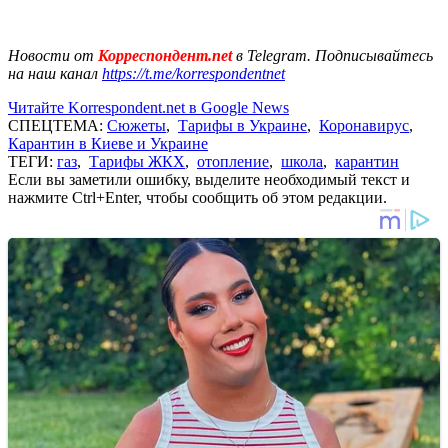
Новости от
Корреспондент.net
в Telegram. Подписывайтесь
на наш канал
https://t.me/korrespondentnet
Читайте Korrespondent.net в Google News
СПЕЦТЕМА:
Сюжеты
,
Тарифы в Украине
,
Коронавирус
,
Карантин в Киеве и Украине
ТЕГИ:
газ
,
Тарифы ЖКХ
,
отопление
,
школа
,
карантин
Если вы заметили ошибку, выделите необходимый текст и
нажмите Ctrl+Enter, чтобы сообщить об этом редакции.