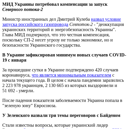
МИД Украины потребовал компенсации за запуск
Северного потока-2
Министр иностранных дел Дмитрий Кулеба
назвал условие
запуска российского газопровода
Севпоток-2
- "деоккупация
украинских территорий и энергобезопасность Украины".
Глава МИД подчеркнул, что это честная компенсация,
поскольку СП-2 несет угрозу не только экономике, но и
безопасности Украинского государства.
В Украине зафиксирован минимум новых случаев COVID-
19 с января
За прошедшие сутки в Украине подтверждено 420 случаев
коронавируса,
что является минимальным показателем
с
начала текущего года. В целом с начала пандемии заразились
2 223 978 украинцев, 2 130 665 из которых выздоровели и
51 692 - умерли.
После падения показателя заболеваемости Украина попала в
"зеленую зону" Евросоюза.
У Зеленского назвали три темы переговоров с Байденом
Стали известны вопросы, которые украинский лидер