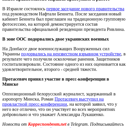
В Израиле состоялось
первое заседание нового правительства
под руководством Нафтали Беннета. После заседания новый
кабинет Беннета был приглашен на традиционную групповую
фотосессию, на которой демонстрируется состав
правительства официальной резиденции президента Ривлина.
В зоне ООС подорвались двое украинских военных
На Донбассе двое военнослужащих Вооруженных сил
Украины
подорвались на неизвестном взрывном устройстве
, в
результате чего получили осколочные ранения. Защитников
госпитализировали. Состояние одного из них оценивается как
удовлетворительное, второго - средней тяжести.
Протасевич принял участие в пресс-конференции в
Минске
Оппозиционный белорусский журналист, задержанный в
аэропорту Минска, Роман
Протасевич выступил на
провластной пресс-конференции
, на которой заявил, что у
него все отлично, что он участвует во всех мероприятиях
добровольно и что уважает Александра Лукашенко.
Новости от
Корреспондент.net
в Telegram. Подписывайтесь