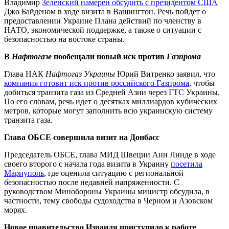
Владимир
Зеленский намерен обсудить с президентом США
Джо Байденом в ходе визита в Вашингтон. Речь пойдет о
предоставлении Украине Плана действий по членству в
НАТО, экономической поддержке, а также о ситуации с
безопасностью на востоке страны.
В
Нафтогазе
пообещали новый иск против
Газпрома
Глава НАК
Нафтогаз Украины
Юрий Витренко заявил, что
компания готовит иск против российского Газпрома
, чтобы
добиться транзита газа из Средней Азии через ГТС Украины.
По его словам, речь идет о десятках миллиардов кубических
метров, которые могут заполнить всю украинскую систему
транзита газа.
Глава ОБСЕ совершила визит на Донбасс
Председатель ОБСЕ, глава МИД Швеции Анн Линде в ходе
своего второго с начала года визита в Украину
посетила
Мариуполь
, где оценила ситуацию с региональной
безопасностью после недавней напряженности. С
руководством Минобороны Украины министр обсудила, в
частности, тему свободы судоходства в Черном и Азовском
морях.
Новое правительство Израиля приступило к работе