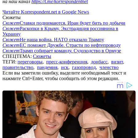
на наш канал
https://t.me/korrespondentnet
Читайте Korrespondent.net в Google News
Сюжеты
Сюжет
Ставки поднимаются. Иран будет бить по добычи
Сюжет
Раскопки в Крыму. Экстрадиция россиянина в
Украину
Сюжет
Не наша война. НАТО отказало Трампу
Сюжет
ЕС поможет Дружбе. Страсти по нефтепроводу
Сюжет
Трамп собирает команду. Судоходство в Ормузе
СПЕЦТЕМА:
Сюжеты
ТЕГИ:
переговоры
,
пресс-конференция
,
донбасс
,
визит
,
правительство
,
пандемия
,
иск
,
газопровод
,
членство
Если вы заметили ошибку, выделите необходимый текст и
нажмите Ctrl+Enter, чтобы сообщить об этом редакции.