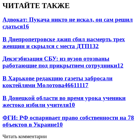
ЧИТАЙТЕ ТАКЖЕ
Адвокат: Пукача никто не искал, он сам решил
сдаться
16
В Днепропетровске джип сбил насмерть трех
женщин и скрылся с места ДТП
13
2
Декэгэбизация СБУ: из вузов отозваны
работающие под прикрытием сотрудники
12
В Харькове редакцию газеты забросали
коктейлями Молотова
466
11
117
В Донецкой области во время урока ученики
жестоко избили учителя
10
ФГИ: РФ оспаривает право собственности на 78
объектов в Украине
10
Читать комментарии