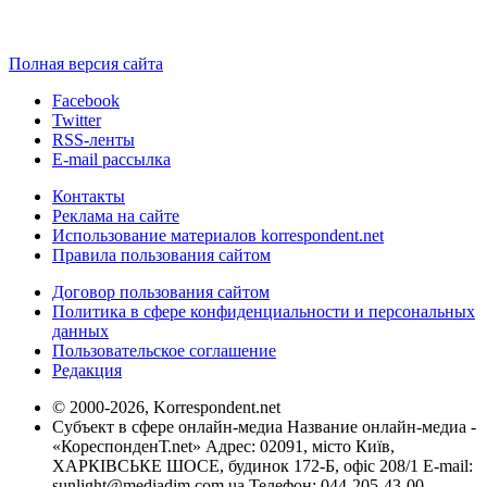
Полная версия сайта
Facebook
Twitter
RSS-ленты
E-mail рассылка
Контакты
Реклама на сайте
Использование материалов korrespondent.net
Правила пользования сайтом
Договор пользования сайтом
Политика в сфере конфиденциальности и персональных
данных
Пользовательское соглашение
Редакция
© 2000-2026, Korrespondent.net
Субъект в сфере онлайн-медиа Название онлайн-медиа -
«КореспонденТ.net» Адрес: 02091, місто Київ,
ХАРКІВСЬКЕ ШОСЕ, будинок 172-Б, офіс 208/1 E-mail:
sunlight@mediadim.com.ua
Телефон: 044-205-43-00