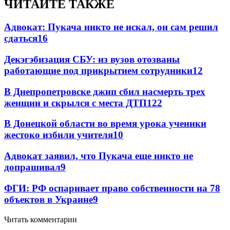
ЧИТАЙТЕ ТАКЖЕ
Адвокат: Пукача никто не искал, он сам решил
сдаться
16
Декэгэбизация СБУ: из вузов отозваны
работающие под прикрытием сотрудники
12
В Днепропетровске джип сбил насмерть трех
женщин и скрылся с места ДТП
12
2
В Донецкой области во время урока ученики
жестоко избили учителя
10
Адвокат заявил, что Пукача еще никто не
допрашивал
9
ФГИ: РФ оспаривает право собственности на 78
объектов в Украине
9
Читать комментарии