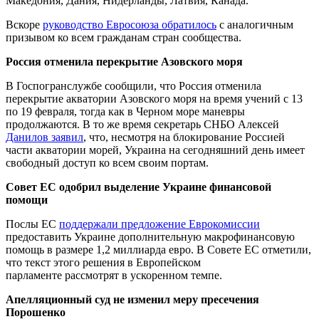
Македония, Дания, Нидерланды, Латвия, Канада.
Вскоре
руководство Евросоюза обратилось
с аналогичным
призывом ко всем гражданам стран сообщества.
Россия отменила перекрытие Азовского моря
В Госпогранслужбе сообщили, что Россия отменила
перекрытие акватории Азовского моря на время учений с 13
по 19 февраля, тогда как в Черном море маневры
продолжаются. В то же время секретарь СНБО Алексей
Данилов заявил
, что, несмотря на блокирование Россией
части акватории морей, Украина на сегодняшний день имеет
свободный доступ ко всем своим портам.
Совет ЕС одобрил выделение Украине финансовой
помощи
Послы ЕС
поддержали предложение Еврокомиссии
предоставить Украине дополнительную макрофинансовую
помощь в размере 1,2 миллиарда евро. В Совете ЕС отметили,
что текст этого решения в Европейском
парламенте рассмотрят в ускоренном темпе.
Апелляционный суд не изменил меру пресечения
Порошенко