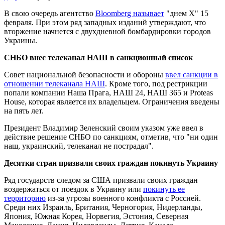
В свою очередь агентство
Bloomberg называет
"днем Х" 15
февраля. При этом ряд западных изданий утверждают, что
вторжение начнется с двухдневной бомбардировки городов
Украины.
СНБО внес телеканал НАШ в санкционный список
Совет национальной безопасности и обороны
ввел санкции в
отношении телеканала НАШ
. Кроме того, под рестрикции
попали компании Наша Прага, НАШ 24, НАШ 365 и Proteas
House, которая является их владельцем. Ограничения введены
на пять лет.
Президент Владимир Зеленский своим указом уже ввел в
действие решение СНБО по санкциям, отметив, что "ни один
наш, украинский, телеканал не пострадал".
Десятки стран призвали своих граждан покинуть Украину
Ряд государств следом за США призвали своих граждан
воздержаться от поездок в Украину или
покинуть ее
территорию
из-за угрозы военного конфликта с Россией.
Среди них Израиль, Британия, Черногория, Нидерланды,
Япония, Южная Корея, Норвегия, Эстония, Северная