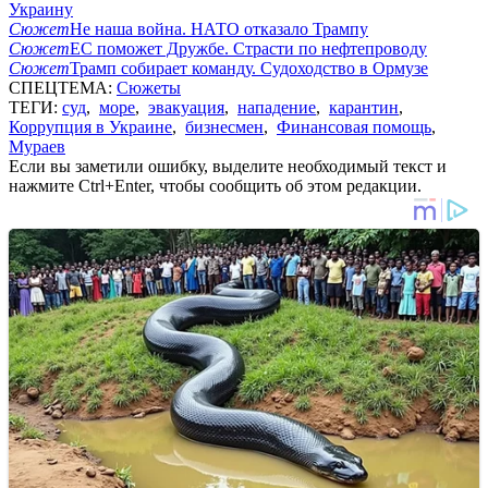
Украину
Сюжет
Не наша война. НАТО отказало Трампу
Сюжет
ЕС поможет Дружбе. Страсти по нефтепроводу
Сюжет
Трамп собирает команду. Судоходство в Ормузе
СПЕЦТЕМА:
Сюжеты
ТЕГИ:
суд
,
море
,
эвакуация
,
нападение
,
карантин
,
Коррупция в Украине
,
бизнесмен
,
Финансовая помощь
,
Мураев
Если вы заметили ошибку, выделите необходимый текст и
нажмите Ctrl+Enter, чтобы сообщить об этом редакции.