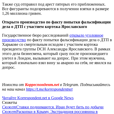
Также суд отправил под арест пятерых его приближенных.
Все фигуранты подозреваются в получении взятки в размере
1,26 миллиона гривен.
Открыто производство по факту попытки фальсификации
дела о ДТП с участием кортежа Ярославского
Государственное бюро расследований
открыло уголовное
производство
по факту попытки фальсификации дела о ДТП в
Харькове со смертельным исходом с участием кортежа
президента группы DCH Александра Ярославского. В рамках
этого дела бизнесмена, который сразу после произошедшего
улетел в Лондон, вызывают на допрос. При этом мужчина,
который изначально взял вину за аварию на себя, не явился на
допрос.
Новости от
Корреспондент.net
в Telegram. Подписывайтесь
на наш канал
https://t.me/korrespondentnet
Читайте Korrespondent.net в Google News
Сюжеты
Сюжет
Ставки поднимаются. Иран будет бить по добычи
Сюжет
Раскопки в Крыму. Экстрадиция россиянина в