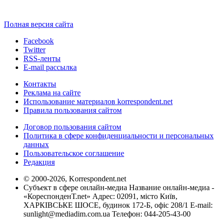
Полная версия сайта
Facebook
Twitter
RSS-ленты
E-mail рассылка
Контакты
Реклама на сайте
Использование материалов korrespondent.net
Правила пользования сайтом
Договор пользования сайтом
Политика в сфере конфиденциальности и персональных
данных
Пользовательское соглашение
Редакция
© 2000-2026, Korrespondent.net
Субъект в сфере онлайн-медиа Название онлайн-медиа -
«КореспонденТ.net» Адрес: 02091, місто Київ,
ХАРКІВСЬКЕ ШОСЕ, будинок 172-Б, офіс 208/1 E-mail:
sunlight@mediadim.com.ua
Телефон: 044-205-43-00