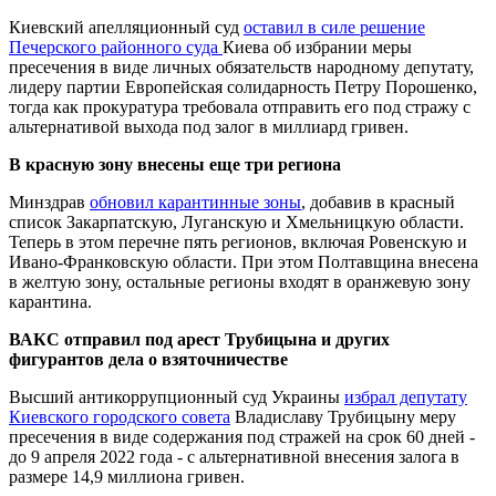
Киевский апелляционный суд
оставил в силе решение
Печерского районного суда
Киева об избрании меры
пресечения в виде личных обязательств народному депутату,
лидеру партии Европейская солидарность Петру Порошенко,
тогда как прокуратура требовала отправить его под стражу с
альтернативой выхода под залог в миллиард гривен.
В красную зону внесены еще три региона
Минздрав
обновил карантинные зоны
, добавив в красный
список Закарпатскую, Луганскую и Хмельницкую области.
Теперь в этом перечне пять регионов, включая Ровенскую и
Ивано-Франковскую области. При этом Полтавщина внесена
в желтую зону, остальные регионы входят в оранжевую зону
карантина.
ВАКС отправил под арест Трубицына и других
фигурантов дела о взяточничестве
Высший антикоррупционный суд Украины
избрал депутату
Киевского городского совета
Владиславу Трубицыну меру
пресечения в виде содержания под стражей на срок 60 дней -
до 9 апреля 2022 года - с альтернативной внесения залога в
размере 14,9 миллиона гривен.