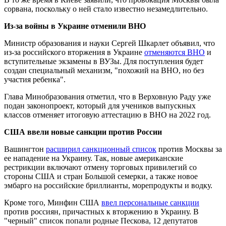
сорвана, поскольку о ней стало известно незамедлительно.
Из-за войны в Украине отменили ВНО
Министр образования и науки Сергей Шкарлет объявил, что
из-за российского вторжения в Украине
отменяются ВНО
и
вступительные экзамены в ВУЗы. Для поступления будет
создан специальный механизм, "похожий на ВНО, но без
участия ребенка".
Глава Минобразования отметил, что в Верховную Раду уже
подан законопроект, который для учеников выпускных
классов отменяет итоговую аттестацию в ВНО на 2022 год.
США ввели новые санкции против России
Вашингтон
расширил санкционный список
против Москвы за
ее нападение на Украину. Так, новые американские
рестрикции включают отмену торговых привилегий со
стороны США и стран Большой семерки, а также новое
эмбарго на российские бриллианты, морепродукты и водку.
Кроме того, Минфин США
ввел персональные санкции
против россиян, причастных к вторжению в Украину. В
"черный" список попали родные Пескова, 12 депутатов