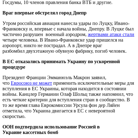
Госдумы, 10 членов правления банка ВТБ и другие.
Враг впервые обстрелял город Днепр
Утром российская авиация нанесла удары по Луцку, Ивано-
Франковску и, впервые с начала войны, Днепру. В Луцке был
частично разрушен военный аэродром,
жертвами атаки стали
четыре человека. В Ивано-Франковске удар пришелся на
аэропорт, никто не пострадал. А в Днепре враг
разбомбил двухэтажную обувную фабрику, погиб человек.
В ЕС отказались принимать Украину по ускоренной
процедуре
Президент Франции Эмманюэль Макрон заявил,
что
Евросоюз не может
применить исключительные меры для
вступления в ЕС Украины, которая находится в состоянии
войны. Канцлер Германии Олаф Шольц также напомнил, что
есть четкие критерии для вступления стран в сообщество. В
то же время глава Еврокомиссии Урсула фон дер Ляйен
отметила, что Украина двигается в ЕС с невероятной
скоростью.
ООН подтвердила использование Россией
в
Украине
кассетных бомб