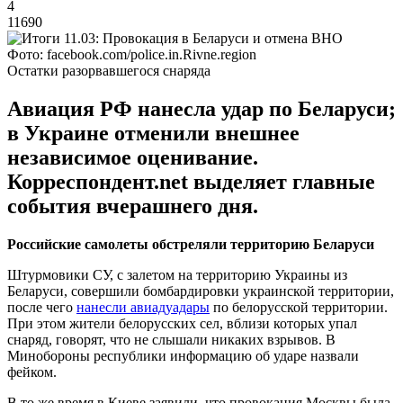
4
11690
Фото: facebook.com/police.in.Rivne.region
Остатки разорвавшегося снаряда
Авиация РФ нанесла удар по Беларуси;
в Украине отменили внешнее
независимое оценивание.
Корреспондент.net выделяет главные
события вчерашнего дня.
Российские самолеты обстреляли территорию Беларуси
Штурмовики СУ, с залетом на территорию Украины из
Беларуси, совершили бомбардировки украинской территории,
после чего
нанесли авиадуадары
по белорусской территории.
При этом жители белорусских сел, вблизи которых упал
снаряд, говорят, что не слышали никаких взрывов. В
Минобороны республики информацию об ударе назвали
фейком.
В то же время в Киеве заявили, что провокация Москвы была