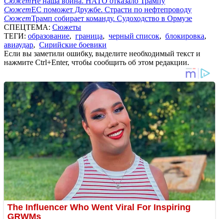
Сюжет
Не наша война. НАТО отказало Трампу
Сюжет
ЕС поможет Дружбе. Страсти по нефтепроводу
Сюжет
Трамп собирает команду. Судоходство в Ормузе
СПЕЦТЕМА:
Сюжеты
ТЕГИ:
образование
,
граница
,
черный список
,
блокировка
,
авиаудар
,
Сирийские боевики
Если вы заметили ошибку, выделите необходимый текст и
нажмите Ctrl+Enter, чтобы сообщить об этом редакции.