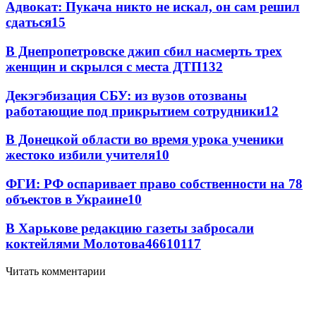
Адвокат: Пукача никто не искал, он сам решил
сдаться
15
В Днепропетровске джип сбил насмерть трех
женщин и скрылся с места ДТП
13
2
Декэгэбизация СБУ: из вузов отозваны
работающие под прикрытием сотрудники
12
В Донецкой области во время урока ученики
жестоко избили учителя
10
ФГИ: РФ оспаривает право собственности на 78
объектов в Украине
10
В Харькове редакцию газеты забросали
коктейлями Молотова
466
10
117
Читать комментарии