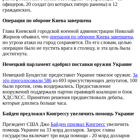
офицеров, 20 солдат (из которых пятеро ранены) и 12
гражданских.
Операция по обороне Киева завершена
Глава Киевской городской военной администрации Николай
Жирнов объявил, что
операция по обороне Киева завершена
,
но угроза атаки на город сохраняется. По его словам, целью
операции было не пустить врага в столицу, и эта цель была
достигнута.
Немецкий парламент одобрил поставки оружия Украине
Немецкий Бундестаг предоставит Украине тяжелое оружие.
За
это проголосовали 586
из 693 присутствующих депутатов, 100
были против, семь воздержались. Предоставление
вооружений поддержали партии правящей коалиции и блок
ХДС/ХСС. Принятию решения предшествовали дебаты,
которые длились больше часа.
Байден предложил Конгрессу увеличить помощь Украине
Президент США Джо
Байден призвал Конгресс
увеличить
помощь Украине на 33 млрд долларов. Запрос главы
государства включает три вида помощи - 20 млрд долларов