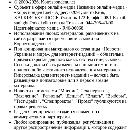
© 2000-2026, Korrespondent.net
Субъект в сфере онлайн-медиа Название онлайн-медиа -
«КореспонденТ.net» Адрес: 02091, місто Київ,
ХАРКІВСЬКЕ ШОСЕ, будинок 172-Б, офіс 208/1 E-mail:
sunlight@mediadim.com.ua
Телефон: 044-205-43-00
Идентификатор медиа - R40-06068
Использование любых материалов, размещённых на
сайте, разрешается при условии ссылки на
Корреспондент.net.
При копировании материалов со страницы «Новости
Украины и мира», для интернет-изданий – обязательна
прямая открытая для поисковых систем гиперссылка.
Ссылка должна быть размещена в независимости от
полного либо частичного использования материалов.
Гиперссылка (для интернет- изданий) – должна быть
размещена в подзаголовке или в первом абзаце
материала.
Новости с пометками "Мнение", "Экспертиза",
"Заявление", "Регионы", "Деньги", "Власть", "Выборы",
"Тест-драйв", "Спецпроекты", "Промо" публикуются на
правах рекламы.
Раздел Спецпроекты создается совместно с
коммерческими партнерами.
Любое копирование, публикация, републикация и
другое распространение информации, которое содержит