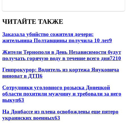
ЧИТАЙТЕ ТАКЖЕ
Заказала убийство сожителя дочери:
жительница Полтавщины получила 10 лет
9
Жители Тернополя в День Независимости будут
получать горячую воду в течение всего дня
7
210
Генпрокурор: Водитель из кортежа Януковича
виноват в ДТП
6
Сотрудники уголовного розыска Донецкой
области похитили мужчину и требовали за него
выкуп
6
3
На Донбассе из плена освобождены еще пятеро
украинских военных
6
3