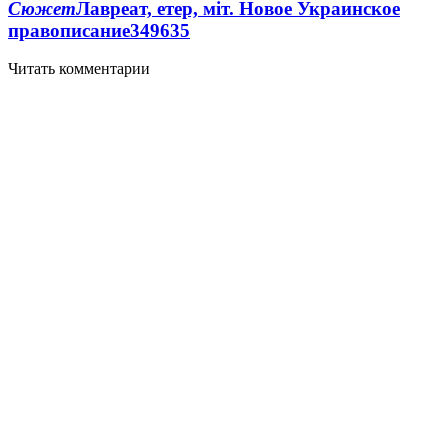
Сюжет
Лавреат, етер, міт. Новое Украинское
правописание
349
6
35
Читать комментарии