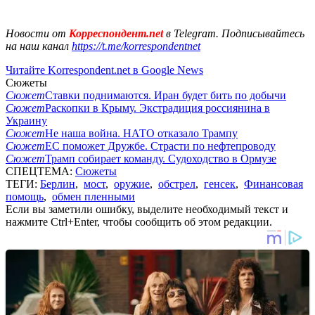
Новости от
Корреспондент.net
в Telegram. Подписывайтесь
на наш канал
https://t.me/korrespondentnet
Читайте Korrespondent.net в Google News
Сюжеты
Сюжет
Ставки поднимаются. Иран будет бить по добычи
Сюжет
Раскопки в Крыму. Экстрадиция россиянина в
Украину
Сюжет
Не наша война. НАТО отказало Трампу
Сюжет
ЕС поможет Дружбе. Страсти по нефтепроводу
Сюжет
Трамп собирает команду. Судоходство в Ормузе
СПЕЦТЕМА:
Сюжеты
ТЕГИ:
Берлин
,
мост
,
оружие
,
обстрел
,
генсек
,
Финансовая
помощь
,
обмен пленными
Если вы заметили ошибку, выделите необходимый текст и
нажмите Ctrl+Enter, чтобы сообщить об этом редакции.