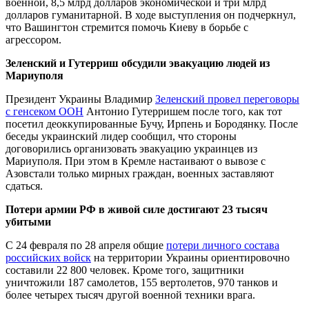
военной, 8,5 млрд долларов экономической и три млрд
долларов гуманитарной. В ходе выступления он подчеркнул,
что Вашингтон стремится помочь Киеву в борьбе с
агрессором.
Зеленский и Гутерриш обсудили эвакуацию людей из
Мариуполя
Президент Украины Владимир
Зеленский провел переговоры
с генсеком ООН
Антонио Гутерришем после того, как тот
посетил деоккупированные Бучу, Ирпень и Бородянку. После
беседы украинский лидер сообщил, что стороны
договорились организовать эвакуацию украинцев из
Мариуполя. При этом в Кремле настаивают о вывозе с
Азовстали только мирных граждан, военных заставляют
сдаться.
Потери армии РФ в живой силе достигают 23 тысяч
убитыми
С 24 февраля по 28 апреля общие
потери личного состава
российских войск
на территории Украины ориентировочно
составили 22 800 человек. Кроме того, защитники
уничтожили 187 самолетов, 155 вертолетов, 970 танков и
более четырех тысяч другой военной техники врага.