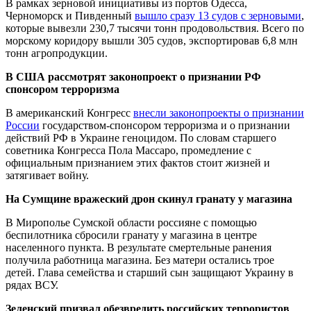
В рамках зерновой инициативы из портов Одесса,
Черноморск и Пивденный
вышло сразу 13 судов с зерновыми
,
которые вывезли 230,7 тысячи тонн продовольствия. Всего по
морскому коридору вышли 305 судов, экспортировав 6,8 млн
тонн агропродукции.
В США рассмотрят законопроект о признании РФ
спонсором терроризма
В американский Конгресс
внесли законопроекты о признании
России
государством-спонсором терроризма и о признании
действий РФ в Украине геноцидом. По словам старшего
советника Конгресса Пола Массаро, промедление с
официальным признанием этих фактов стоит жизней и
затягивает войну.
На Сумщине вражеский дрон скинул гранату у магазина
В Мирополье Сумской области россияне с помощью
беспилотника сбросили гранату у магазина в центре
населенного пункта. В результате смертельные ранения
получила работница магазина. Без матери остались трое
детей. Глава семейства и старший сын защищают Украину в
рядах ВСУ.
Зеленский призвал обезвредить российских террористов