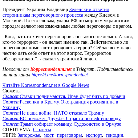
Президент Украины Владимир
Зеленский ответил
сторонникам переговорного процесса
между Киевом и
Москвой. По его словам, удары РФ по мирным украинским
городам делают невозможными любые переговоры с врагом.
"Когда кто-то хочет переговоров - он такого не делает. А когда
кто-то террорист - он делает именно так. Действительно ли
переговоры помогают преодолеть террор? Сейчас всем надо
честно дать себе ответ на этот вопрос. Террористов
обезвреживают", - сказал украинский лидер.
Новости от
Корреспондент.net
в Telegram. Подписывайтесь
на наш канал
https://t.me/korrespondentnet
Читайте Korrespondent.net в Google News
Сюжеты
Сюжет
Ставки поднимаются. Иран будет бить по добычи
Сюжет
Раскопки в Крыму. Экстрадиция россиянина в
Украину
Сюжет
Не наша война. НАТО отказало Трампу
Сюжет
ЕС поможет Дружбе. Страсти по нефтепроводу
Сюжет
Трамп собирает команду. Судоходство в Ормузе
СПЕЦТЕМА:
Сюжеты
ТЕГИ:
Запорожье
,
мост
,
переговоры
,
экспорт
,
геноцид
,