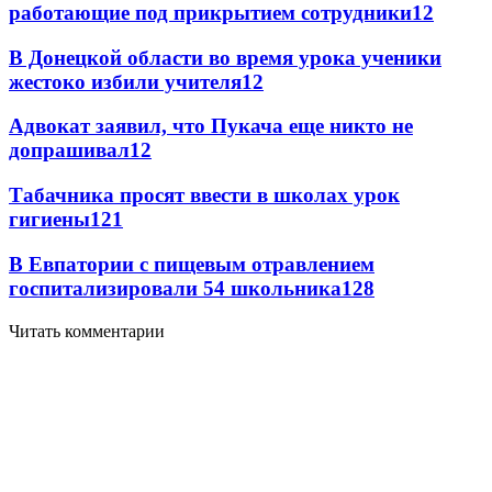
работающие под прикрытием сотрудники
12
В Донецкой области во время урока ученики
жестоко избили учителя
12
Адвокат заявил, что Пукача еще никто не
допрашивал
12
Табачника просят ввести в школах урок
гигиены
12
1
В Евпатории с пищевым отравлением
госпитализировали 54 школьника
12
8
Читать комментарии