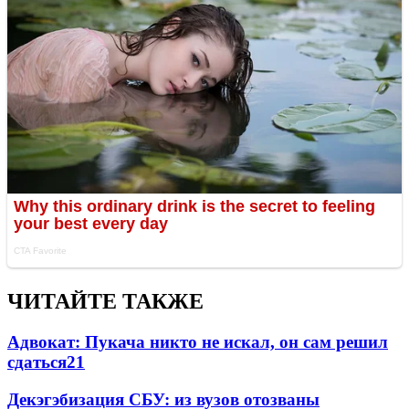
ЧИТАЙТЕ ТАКЖЕ
Адвокат: Пукача никто не искал, он сам решил
сдаться
21
Декэгэбизация СБУ: из вузов отозваны