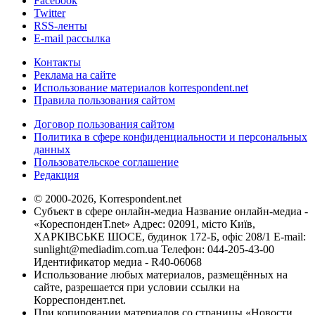
Facebook
Twitter
RSS-ленты
E-mail рассылка
Контакты
Реклама на сайте
Использование материалов korrespondent.net
Правила пользования сайтом
Договор пользования сайтом
Политика в сфере конфиденциальности и персональных
данных
Пользовательское соглашение
Редакция
© 2000-2026, Korrespondent.net
Субъект в сфере онлайн-медиа Название онлайн-медиа -
«КореспонденТ.net» Адрес: 02091, місто Київ,
ХАРКІВСЬКЕ ШОСЕ, будинок 172-Б, офіс 208/1 E-mail:
sunlight@mediadim.com.ua
Телефон: 044-205-43-00
Идентификатор медиа - R40-06068
Использование любых материалов, размещённых на
сайте, разрешается при условии ссылки на
Корреспондент.net.
При копировании материалов со страницы «Новости