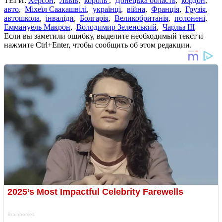
ТЕГИ:
Херсон
,
Львів
,
король
,
Донецька область
,
кордон
,
авто
,
Міхеїл Саакашвілі
,
українці
,
війна
,
Франція
,
Грузія
,
автошкола
,
інваліди
,
Болгарія
,
Великобританія
,
полонені
,
Еммануель Макрон
,
Володимир Зеленський
,
Чарльз ІІІ
Если вы заметили ошибку, выделите необходимый текст и
нажмите Ctrl+Enter, чтобы сообщить об этом редакции.