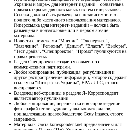
Украины и мира», для интернет-изданий – обязательна
прямая открытая для поисковых систем гиперссылка.
Ссылка должна быть размещена в независимости от
полного либо частичного использования материалов.
Гиперссылка (для интернет- изданий) – должна быть
размещена в подзаголовке или в первом абзаце
материала.
Новости с пометками "Мнение", "Экспертиза",
"Заявление", "Регионы", "Деньги", "Власть", "Выборы",
"Тест-драйв", "Спецпроекты", "Промо" публикуются на
правах рекламы.
Раздел Спецпроекты создается совместно с
коммерческими партнерами.
Любое копирование, публикация, републикация и
другое распространение информации, которое содержит
ссылку на "Интерфакс-Украина", EPA / UPG, строго
воспрещается.
Владелец веб-страницы в разделе Я- Корреспондент
является автор публикации.
Любое копирование, перепечатка и воспроизведение
фотографий и/или аудиовизуальных материалов,
принадлежащих правообладателю Getty Images, строго
запрещено.
Материалы сайта korrespondent.net предназначены для
лиц старше 21 года (21+). Участие в азартных играх