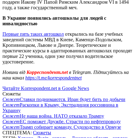
подарен Иакову IV Папой Римским Александром VI в 1494
году, а также государственный меч.
В Украине появились автошколы для людей с
инвалидностью
Первые пять таких автошкол
открылись на базе учебных
заведений системы МВД в Киеве, Каменце-Подольском,
Кропивницком, Львове и Днепре. Теоретические и
практические курсы в адаптированных автошколах проходят
первые 22 ученика, один уже получил водительское
удостоверение.
Новини від
Корреспондент.net
в Telegram. Підписуйтесь на
наш канал
https://t.me/korrespondentnet
Читайте Korrespondent.net в Google News
Сюжеты
Сюжет
Ставки поднимаются. Иран будет бить по добычи
Сюжет
Раскопки в Крыму. Экстрадиция россиянина в
Украину
Сюжет
Не наша война. НАТО отказало Трампу
Сюжет
ЕС поможет Дружбе. Страсти по нефтепроводу
Сюжет
Трамп собирает команду. Судоходство в Ормузе
СПЕЦТЕМА:
Сюжеты