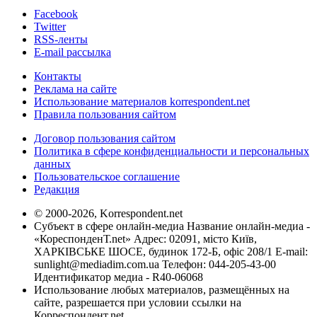
Facebook
Twitter
RSS-ленты
E-mail рассылка
Контакты
Реклама на сайте
Использование материалов korrespondent.net
Правила пользования сайтом
Договор пользования сайтом
Политика в сфере конфиденциальности и персональных
данных
Пользовательское соглашение
Редакция
© 2000-2026, Korrespondent.net
Субъект в сфере онлайн-медиа Название онлайн-медиа -
«КореспонденТ.net» Адрес: 02091, місто Київ,
ХАРКІВСЬКЕ ШОСЕ, будинок 172-Б, офіс 208/1 E-mail:
sunlight@mediadim.com.ua
Телефон: 044-205-43-00
Идентификатор медиа - R40-06068
Использование любых материалов, размещённых на
сайте, разрешается при условии ссылки на
Корреспондент.net.