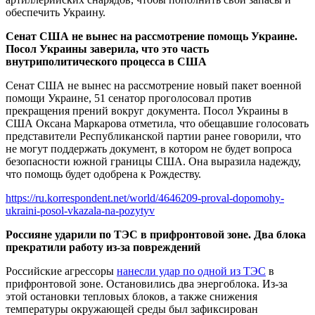
обеспечить Украину.
Сенат США не вынес на рассмотрение помощь Украине.
Посол Украины заверила, что это часть
внутриполитического процесса в США
Сенат США не вынес на рассмотрение новый пакет военной
помощи Украине, 51 сенатор проголосовал против
прекращения прений вокруг документа. Посол Украины в
США Оксана Маркарова отметила, что обещавшие голосовать
представители Республиканской партии ранее говорили, что
не могут поддержать документ, в котором не будет вопроса
безопасности южной границы США. Она выразила надежду,
что помощь будет одобрена к Рождеству.
https://ru.korrespondent.net/world/4646209-proval-dopomohy-
ukraini-posol-vkazala-na-pozytyv
Россияне ударили по ТЭС в прифронтовой зоне. Два блока
прекратили работу из-за повреждений
Российские агрессоры
нанесли удар по одной из ТЭС
в
прифронтовой зоне. Остановились два энергоблока. Из-за
этой остановки тепловых блоков, а также снижения
температуры окружающей среды был зафиксирован