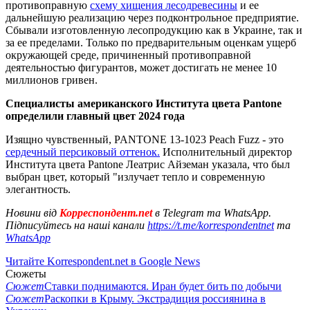
противоправную
схему хищения лесодревесины
и ее
дальнейшую реализацию через подконтрольное предприятие.
Сбывали изготовленную лесопродукцию как в Украине, так и
за ее пределами. Только по предварительным оценкам ущерб
окружающей среде, причиненный противоправной
деятельностью фигурантов, может достигать не менее 10
миллионов гривен.
Специалисты американского Института цвета Pantone
определили главный цвет 2024 года
Изящно чувственный, PANTONE 13-1023 Peach Fuzz - это
сердечный персиковый оттенок.
Исполнительный директор
Института цвета Pantone Леатрис Айземан указала, что был
выбран цвет, который "излучает тепло и современную
элегантность.
Новини від
Корреспондент.net
в Telegram та WhatsApp.
Підписуйтесь на наші канали
https://t.me/korrespondentnet
та
WhatsApp
Читайте Korrespondent.net в Google News
Сюжеты
Сюжет
Ставки поднимаются. Иран будет бить по добычи
Сюжет
Раскопки в Крыму. Экстрадиция россиянина в