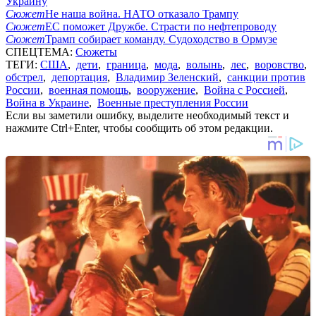
Украину
Сюжет
Не наша война. НАТО отказало Трампу
Сюжет
ЕС поможет Дружбе. Страсти по нефтепроводу
Сюжет
Трамп собирает команду. Судоходство в Ормузе
СПЕЦТЕМА:
Сюжеты
ТЕГИ:
США
,
дети
,
граница
,
мода
,
волынь
,
лес
,
воровство
,
обстрел
,
депортация
,
Владимир Зеленский
,
санкции против
России
,
военная помощь
,
вооружение
,
Война с Россией
,
Война в Украине
,
Военные преступления России
Если вы заметили ошибку, выделите необходимый текст и
нажмите Ctrl+Enter, чтобы сообщить об этом редакции.