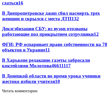
сдаться
16
В Днепропетровске джип сбил насмерть трех
женщин и скрылся с места ДТП
13
2
Декэгэбизация СБУ: из вузов отозваны
работающие под прикрытием сотрудники
12
ФГИ: РФ оспаривает право собственности на 78
объектов в Украине
11
В Харькове редакцию газеты забросали
коктейлями Молотова
466
11
117
В Донецкой области во время урока ученики
жестоко избили учителя
10
Читать комментарии