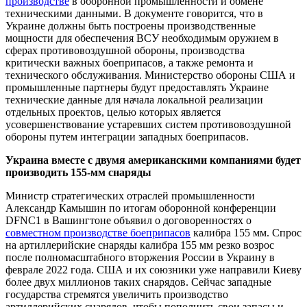
производстве
в оборонной промышленности и обмене
техническими данными. В документе говорится, что в
Украине должны быть построены производственные
мощности для обеспечения ВСУ необходимым оружием в
сферах противовоздушной обороны, производства
критически важных боеприпасов, а также ремонта и
технического обслуживания. Министерство обороны США и
промышленные партнеры будут предоставлять Украине
технические данные для начала локальной реализации
отдельных проектов, целью которых является
усовершенствование устаревших систем противовоздушной
обороны путем интеграции западных боеприпасов.
Украина вместе с двумя американскими компаниями будет
производить 155-мм снаряды
Министр стратегических отраслей промышленности
Александр Камышин по итогам оборонной конференции
DFNC1 в Вашингтоне объявил о договоренностях о
совместном производстве боеприпасов
калибра 155 мм. Спрос
на артиллерийские снаряды калибра 155 мм резко возрос
после полномасштабного вторжения России в Украину в
феврале 2022 года. США и их союзники уже направили Киеву
более двух миллионов таких снарядов. Сейчас западные
государства стремятся увеличить производство
артиллерийских снарядов, чтобы пополнить свои запасы и