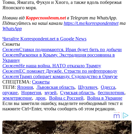
Тояма, Ямагата, Фукуи и Хиого, а также вдоль побережья
Японского моря.
Новини від
Корреспондент.net
в Telegram та WhatsApp.
Підписуйтесь на наші канали
https://t.me/korrespondentnet
та
WhatsApp
Читайте Korrespondent.net в Google News
Сюжеты
Сюжет
Ставки поднимаются. Иран будет бить по добычи
Сюжет
Раскопки в Крыму. Экстрадиция россиянина в
Украину
Сюжет
Не наша война. НАТО отказало Трампу
Сюжет
ЕС поможет Дружбе. Страсти по нефтепроводу
Сюжет
Трамп собирает команду. Судоходство в Ормузе
СПЕЦТЕМА:
Сюжеты
ТЕГИ:
Япония
,
Львовская область
,
Шухевич
,
Одесса
,
оружие
,
Норвегия
,
музей
,
Сумская область
,
беспилотник
,
землетрясение
,
дрон
,
Война с Россией
,
Война в Украине
Если вы заметили ошибку, выделите необходимый текст и
нажмите Ctrl+Enter, чтобы сообщить об этом редакции.