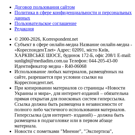
Договор пользования сайтом
Политика в сфере конфиденциальности и персональных
данных
Пользовательское соглашение
Редакция
© 2000-2026, Korrespondent.net
Субъект в сфере онлайн-медиа Название онлайн-медиа -
«КореспонденТ.net» Адрес: 02091, місто Київ,
ХАРКІВСЬКЕ ШОСЕ, будинок 172-Б, офіс 208/1 E-mail:
sunlight@mediadim.com.ua
Телефон: 044-205-43-00
Идентификатор медиа - R40-06068
Использование любых материалов, размещённых на
сайте, разрешается при условии ссылки на
Корреспондент.net.
При копировании материалов со страницы «Новости
Украины и мира», для интернет-изданий – обязательна
прямая открытая для поисковых систем гиперссылка.
Ссылка должна быть размещена в независимости от
полного либо частичного использования материалов.
Гиперссылка (для интернет- изданий) – должна быть
размещена в подзаголовке или в первом абзаце
материала.
Новости с пометками "Мнение", "Экспертиза",