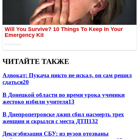
ЧИТАЙТЕ ТАКЖЕ
Адвокат: Пукача никто не искал, он сам решил
сдаться
20
В Донецкой области во время урока ученики
жестоко избили учителя
13
В Днепропетровске джип сбил насмерть трех
женщин и скрылся с места ДТП
13
2
Декэгэбизация СБУ: из вузов отозваны