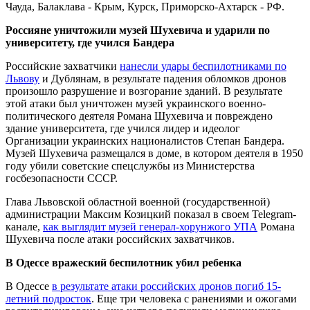
Чауда, Балаклава - Крым, Курск, Приморско-Ахтарск - РФ.
Россияне уничтожили музей Шухевича и ударили по
университету, где учился Бандера
Российские захватчики
нанесли удары беспилотниками по
Львову
и Дублянам, в результате падения обломков дронов
произошло разрушение и возгорание зданий. В результате
этой атаки был уничтожен музей украинского военно-
политического деятеля Романа Шухевича и повреждено
здание университета, где учился лидер и идеолог
Организации украинских националистов Степан Бандера.
Музей Шухевича размещался в доме, в котором деятеля в 1950
году убили советские спецслужбы из Министерства
госбезопасности СССР.
Глава Львовской областной военной (государственной)
администрации Максим Козицкий показал в своем Telegram-
канале,
как выглядит музей генерал-хорунжого УПА
Романа
Шухевича после атаки российских захватчиков.
В Одессе вражеский беспилотник убил ребенка
В Одессе
в результате атаки российских дронов погиб 15-
летний подросток
. Еще три человека с ранениями и ожогами