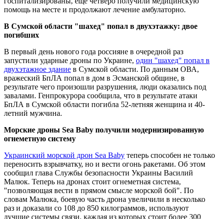
госпитализированы, еще четверо получили медицинскую
помощь на месте и продолжают лечение амбулаторно.
В Сумской области "шахед" попал в двухэтажку: двое
погибших
В первый день нового года россияне в очередной раз
запустили ударные дроны по Украине,
один "шахед" попал в
двухэтажное здание
в Сумской области. По данным ОВА,
вражеский БпЛА попал в дом в Эсманской общине, в
результате чего произошли разрушения, люди оказались под
завалами. Генпрокурора сообщила, что в результате атаки
БпЛА в Сумской области погибла 52-летняя женщина и 40-
летний мужчина.
Морские дроны Sea Baby получили модернизированную
огнеметную систему
Украинский морской дрон Sea Baby
теперь способен не только
переносить взрывчатку, но и вести огонь ракетами. Об этом
сообщил глава Службы безопасности Украины Василий
Малюк. Теперь на дронах стоит огнеметная система,
"позволяющая вести в прямом смысле морской бой". По
словам Малюка, боевую часть дрона увеличили в несколько
раз и доказали со 108 до 850 килограммов, используют
лучшие системы связи, каждая из которых стоит более 300