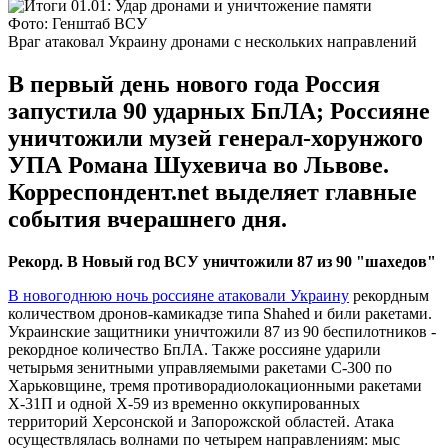
Фото: Генштаб ВСУ
Враг атаковал Украину дронами с нескольких направлений
В первый день нового года Россия
запустила 90 ударных БпЛА; Россияне
уничтожили музей генерал-хорунжого
УПА Романа Шухевича во Львове.
Корреспондент.net выделяет главные
события вчерашнего дня.
Рекорд. В Новый год ВСУ уничтожили 87 из 90 "шахедов"
В новогоднюю ночь россияне атаковали Украину
рекордным
количеством дронов-камикадзе типа Shahed и били ракетами.
Украинские защитники уничтожили 87 из 90 беспилотников -
рекордное количество БпЛА. Также россияне ударили
четырьмя зенитными управляемыми ракетами С-300 по
Харьковщине, тремя противорадиолокационными ракетами
Х-31П и одной Х-59 из временно оккупированных
территорий Херсонской и Запорожской областей. Атака
осуществлялась волнами по четырем направлениям: мыс