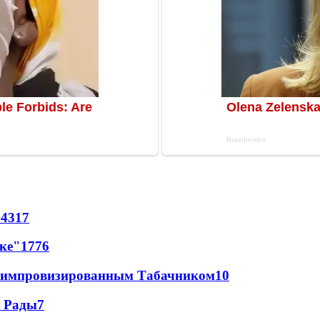
74
317
лке"
17
76
 с импровизированным Табачником
10
а Рады
7