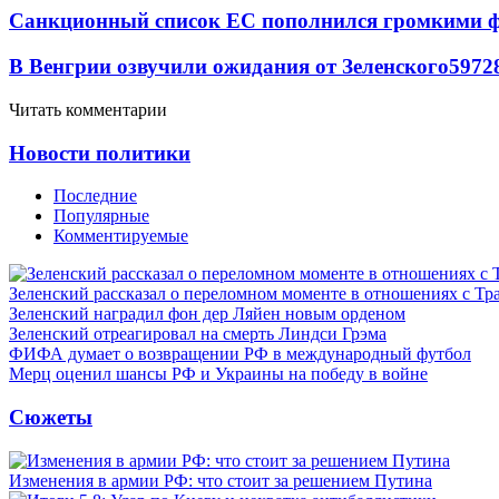
Санкционный список ЕС пополнился громкими 
В Венгрии озвучили ожидания от Зеленского
59
7
2
Читать комментарии
Новости политики
Последние
Популярные
Комментируемые
Зеленский рассказал о переломном моменте в отношениях с Т
Зеленский наградил фон дер Ляйен новым орденом
Зеленский отреагировал на смерть Линдси Грэма
ФИФА думает о возвращении РФ в международный футбол
Мерц оценил шансы РФ и Украины на победу в войне
Сюжеты
Изменения в армии РФ: что стоит за решением Путина