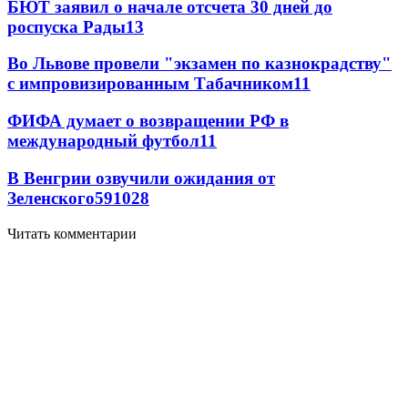
БЮТ заявил о начале отсчета 30 дней до
роспуска Рады
13
Во Львове провели "экзамен по казнокрадству"
с импровизированным Табачником
11
ФИФА думает о возвращении РФ в
международный футбол
11
В Венгрии озвучили ожидания от
Зеленского
59
10
28
Читать комментарии