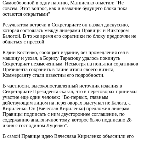
Самообороной в одну партию, Матвиенко отметил: "Не
совсем. Этот вопрос, как и название будущего блока пока
остаются открытыми".
Результатом встречи в Секретариате он назвал дискуссию,
которая состоялась между лидерами Правицы и Виктором
Балогой. В то же время его соратники по блоку предпочли не
общаться с прессой.
Юрий Костенко, сообщает издание, без промедления сел в
машину и уехал, а Борису Тарасюку удалось покинуть
Секретариат незамеченным. Несмотря на попытки соратников
Президента сохранить в тайне итоги своего визита,
Коммерсанту стали известны его подробности.
В частности, высокопоставленный источник издания в
Секретариате Президента сказал, что в переговорах принимал
участие еще один человек: "Во-первых, главным
действующим лицом на переговорах выступал не Балога, а
Кириленко. Он (Вячеслав Кириленко) предложил лидерам
Правицы подписать с ним двустороннее соглашение, по
содержанию аналогичное тому, которое было подписано 28
июня с господином Луценко".
В самой Правице идею Вячеслава Кириленко объяснили его