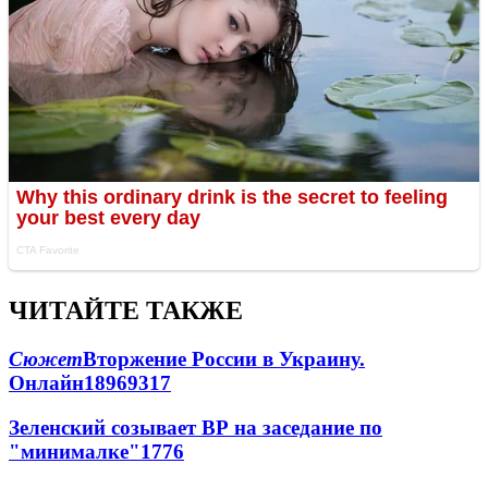
ЧИТАЙТЕ ТАКЖЕ
Сюжет
Вторжение России в Украину.
Онлайн
189
69
317
Зеленский созывает ВР на заседание по
"минималке"
17
76