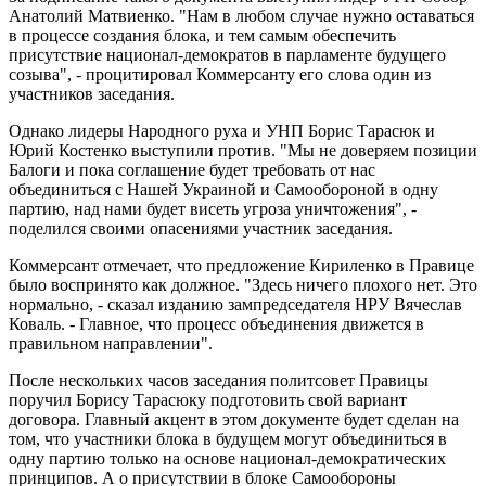
Анатолий Матвиенко. "Нам в любом случае нужно оставаться
в процессе создания блока, и тем самым обеспечить
присутствие национал-демократов в парламенте будущего
созыва", - процитировал Коммерсанту его слова один из
участников заседания.
Однако лидеры Народного руха и УНП Борис Тарасюк и
Юрий Костенко выступили против. "Мы не доверяем позиции
Балоги и пока соглашение будет требовать от нас
объединиться с Нашей Украиной и Самообороной в одну
партию, над нами будет висеть угроза уничтожения", -
поделился своими опасениями участник заседания.
Коммерсант отмечает, что предложение Кириленко в Правице
было воспринято как должное. "Здесь ничего плохого нет. Это
нормально, - сказал изданию зампредседателя НРУ Вячеслав
Коваль. - Главное, что процесс объединения движется в
правильном направлении".
После нескольких часов заседания политсовет Правицы
поручил Борису Тарасюку подготовить свой вариант
договора. Главный акцент в этом документе будет сделан на
том, что участники блока в будущем могут объединиться в
одну партию только на основе национал-демократических
принципов. А о присутствии в блоке Самообороны