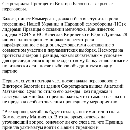
Секретариата Президента Виктора Балоги на закрытые
переговоры.
Балога, пишет Коммерсант, должен был выступить в роли
посредника Нашей Украины и Народной самообороны (НС) с
лидерами Правицы о создании мегаблока. Как известно,
лидеры НСНУ и НС Вячеслав Кириленко и Юрий Луценко 28
июня в одностороннем порядке пересмотрели
парафированное с национал-демократами соглашение о
совместном участии в парламентских выборах. Несмотря на
протесты лидеров Правицы, новым обязательным условием
для присоединения к пропрезидентскому блоку стало согласие
политических сил после выборов объединиться в одну
партию.
Первым, спустя полтора часа после начала переговоров с
Виктором Балогой из здания Секретариата вышел Анатолий
Матвиенко. Судя по стилю его одежды - без пиджака и
галстука - можно было предположить, что с самого начала он
не предавал особого значения прошедшему мероприятию.
"Все хорошо, мегаблок будет создан, - оптимистично сказал
Коммерсанту Матвиенко. В то же время, отвечая на
уточняющий вопрос, означают ли его слова то, что Правица
приняла ультиматум войти с Нашей Украиной и